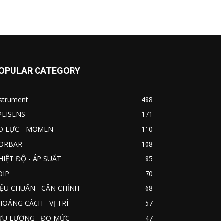
OPULAR CATEGORY
nstrument
488
PLISENS
171
O LỰC - MOMEN
110
ORBAR
108
HIỆT ĐỘ - ÁP SUẤT
85
OIP
70
IỆU CHUẨN - CÂN CHỈNH
68
HOẢNG CÁCH - VỊ TRÍ
57
ƯU LƯỢNG - ĐO MỨC
47