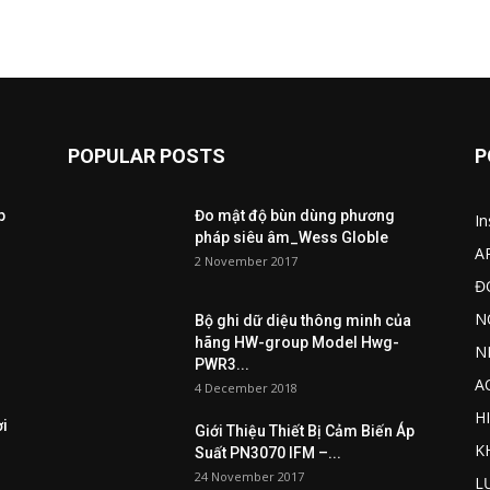
POPULAR POSTS
P
p
Đo mật độ bùn dùng phương
I
pháp siêu âm_Wess Globle
A
2 November 2017
Đ
N
Bộ ghi dữ diệu thông minh của
hãng HW-group Model Hwg-
N
PWR3...
A
4 December 2018
H
ợi
Giới Thiệu Thiết Bị Cảm Biến Áp
K
Suất PN3070 IFM –...
24 November 2017
L