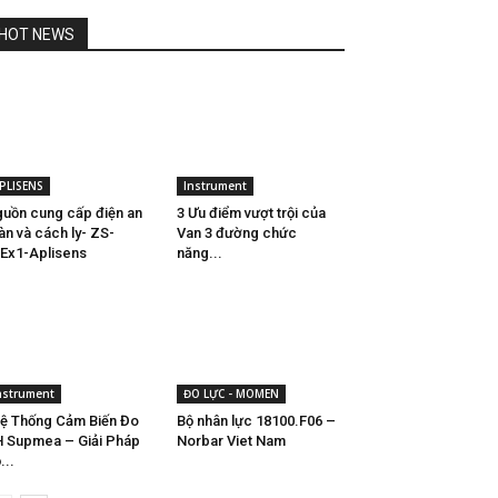
HOT NEWS
PLISENS
Instrument
uồn cung cấp điện an
3 Ưu điểm vượt trội của
àn và cách ly- ZS-
Van 3 đường chức
Ex1-Aplisens
năng...
nstrument
ĐO LỰC - MOMEN
ệ Thống Cảm Biến Đo
Bộ nhân lực 18100.F06 –
 Supmea – Giải Pháp
Norbar Viet Nam
...