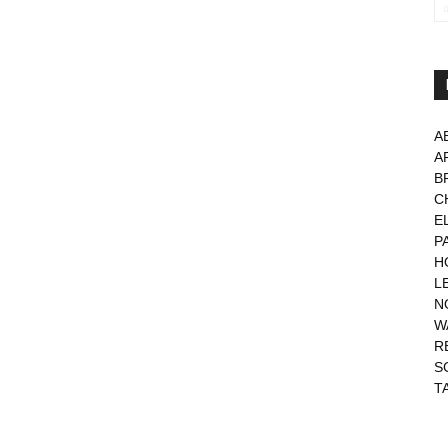
A
A
B
C
E
P
H
L
N
W
R
S
T