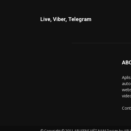
Live, Viber, Telegram
AB
Apli
auto
webs
vide
Cont
© Copyright © 2011 APLISENS VIỆT NAM Design by APL