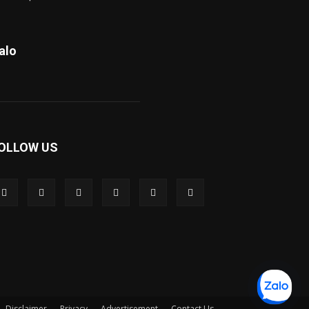
alo
OLLOW US
Disclaimer
Privacy
Advertisement
Contact Us