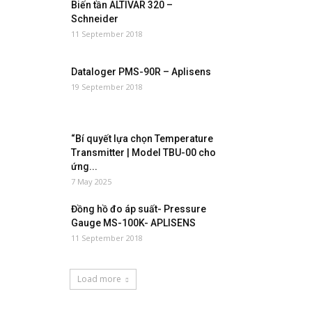
Biến tần ALTIVAR 320 –
Schneider
11 September 2018
Dataloger PMS-90R – Aplisens
19 September 2018
“Bí quyết lựa chọn Temperature
Transmitter | Model TBU-00 cho
ứng...
7 May 2025
Đồng hồ đo áp suất- Pressure
Gauge MS-100K- APLISENS
11 September 2018
Load more