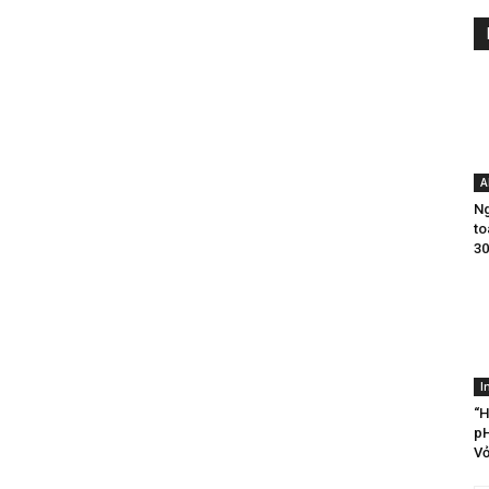
A
Ng
to
30
I
“H
pH
Vỏ