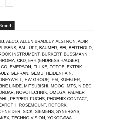
Brand
BB
,
AECO
,
ALLEN BRADLEY
,
ALSTRON
,
AOIP
,
PLISENS
,
BALLUFF
,
BAUMER
,
BEI
,
BERTHOLD
,
ROOK INSTRUMENT
,
BURKERT
,
BUSSMANN
,
HROMA
,
CKD
,
E+H (ENDRESS HAUSER)
,
LCO
,
EMERSON
,
FLUKE
,
FOTOELEKTRIK
AULY
,
GEFRAN
,
GEMU
,
HEIDENHAIN
,
ONEYWELL
,
HW-GROUP
,
IFM
,
KUEBLER
,
EINE LINDE
,
MITSUBISHI
,
MOOG
,
MTS
,
NIDEC
,
ORBAR
,
NOVOTECHNIK
,
OMEGA
,
PALMER
AHL
,
PEPPERL FUCHS
,
PHOENIX CONTACT
,
EXROTH
,
ROSEMOUNT
,
ROTORK
,
CHNEIDER
,
SICK
,
SIEMENS
,
SYNERGYS
,
AKEX
,
TECHNO VISION
,
YOKOGAWA
…