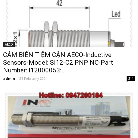
AECO
CẢM BIẾN TIỆM CẬN AECO-Inductive
Sensors-Model: SI12-C2 PNP NC-Part
Number: I12000053:...
admin
-
25 February 2024
211