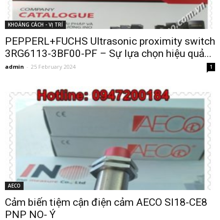
KHOẢNG CÁCH - VỊ TRÍ
PEPPERL+FUCHS Ultrasonic proximity switch
3RG6113-3BF00-PF – Sự lựa chọn hiệu quả...
admin
-
25 February 2024
1
AECO
Cảm biến tiệm cận điện cảm AECO SI18-CE8
PNP NO- Ý