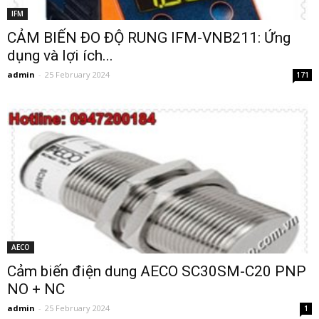
IFM
CẢM BIẾN ĐO ĐỘ RUNG IFM-VNB211: Ứng
dụng và lợi ích...
admin
-
25 February 2024
171
AECO
Cảm biến điện dung AECO SC30SM-C20 PNP
NO + NC
admin
-
25 February 2024
1