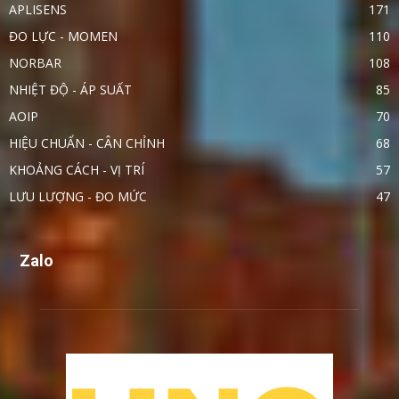
APLISENS
171
ĐO LỰC - MOMEN
110
NORBAR
108
NHIỆT ĐỘ - ÁP SUẤT
85
AOIP
70
HIỆU CHUẨN - CÂN CHỈNH
68
KHOẢNG CÁCH - VỊ TRÍ
57
LƯU LƯỢNG - ĐO MỨC
47
Zalo