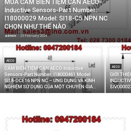
MUA CẢM BIẾN TIỆM CẬN AECO-
Inductive Sensors-Part Number:
I18000029 Model: SI18-C5 NPN NC
CHỌN NHƯ THẾ NÀO
admin
-
25 February 2024
AECO
AECO
CẢM BIẾN TIỆM CẬN AECO-Inductive
Sensors-Part Number: I18000461 Model:
GIỚI THI
SI18-DCE16 NPN NC – ỨNG DỤNG VÀ KINH
INDUCTIV
NGHIỆM SỬ DỤNG CỦA MỘT CHUYÊN GIA...
SIV00002