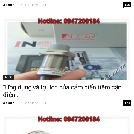
admin
-
25 February 2024
130
AECO
“Ứng dụng và lợi ích của cảm biến tiệm cận
điện...
admin
-
25 February 2024
173