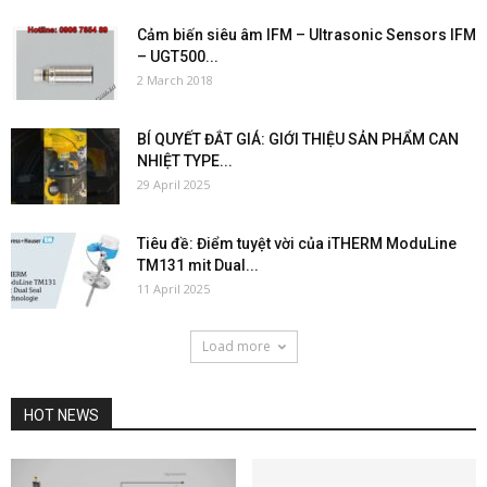
Cảm biến siêu âm IFM – Ultrasonic Sensors IFM
– UGT500...
2 March 2018
BÍ QUYẾT ĐẮT GIÁ: GIỚI THIỆU SẢN PHẨM CAN
NHIỆT TYPE...
29 April 2025
Tiêu đề: Điểm tuyệt vời của iTHERM ModuLine
TM131 mit Dual...
11 April 2025
Load more
HOT NEWS