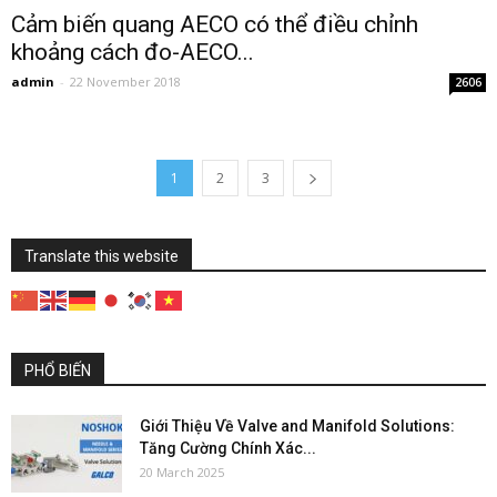
Cảm biến quang AECO có thể điều chỉnh
khoảng cách đo-AECO...
admin
-
22 November 2018
2606
1
2
3
Translate this website
PHỔ BIẾN
Giới Thiệu Về Valve and Manifold Solutions:
Tăng Cường Chính Xác...
20 March 2025