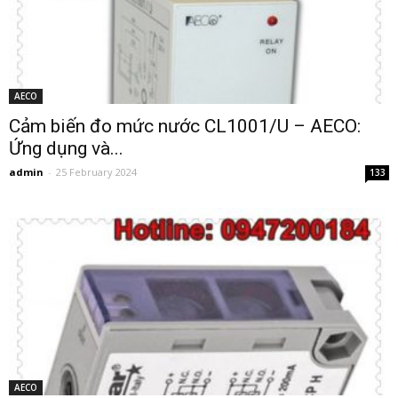
AECO
Cảm biến đo mức nước CL1001/U – AECO:
Ứng dụng và...
admin
-
25 February 2024
133
AECO