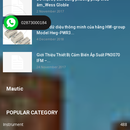
âm_Wess Globle
2 November 2017
02873000184
Bộ ghi dữ diệu thông minh của hãng HW-group
Model Hwg-PWR3...
4 December 2018
Giới Thiệu Thiết Bị Cảm Biến Áp Suất PN3070
IFM –...
24 November 2017
Mautic
POPULAR CATEGORY
Instrument
488