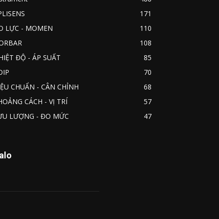
PLISENS
171
O LỰC - MOMEN
110
ORBAR
108
HIỆT ĐỘ - ÁP SUẤT
85
OIP
70
IỆU CHUẨN - CÂN CHỈNH
68
HOẢNG CÁCH - VỊ TRÍ
57
ƯU LƯỢNG - ĐO MỨC
47
alo