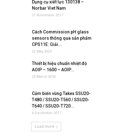
Dụng cụ xiết lực 130138 –
Norbar Viet Nam
21 November 2017
Cách Commission pH glass
sensors thông qua sản phẩm
CPS11E: Giải...
22 May 2025
Thiết bị hiệu chuẩn nhiệt độ
AOIP – 1600 – AOIP...
26 March 2018
Cảm biến vùng Takex SSU20-
T480 / SSU20-T560 / SSU20-
T640 / SSU20-T720...
6 December 2017
Load more