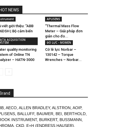
HOT NEWS
nstrument
APLISENS
i viết giới thiệu: “ABB
“Thermal Mass Flow
6DSH | Bộ cảm biến
Meter – Giải pháp đơn
...
giản cho đo...
ATA ACQUISITION
YSTEM
ĐO LỰC - MOMEN
ter quality monitoring
Cờ lê lực Norbar –
stem of Online TN
130142 – Torque
alyzer – HATN-3000
Wrenches – Norbar...
Brand
BB
,
AECO
,
ALLEN BRADLEY
,
ALSTRON
,
AOIP
,
PLISENS
,
BALLUFF
,
BAUMER
,
BEI
,
BERTHOLD
,
ROOK INSTRUMENT
,
BURKERT
,
BUSSMANN
,
HROMA
,
CKD
,
E+H (ENDRESS HAUSER)
,