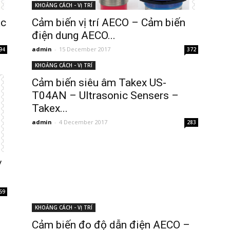
KHOẢNG CÁCH - VỊ TRÍ
ác
Cảm biến vị trí AECO – Cảm biến
điện dung AECO...
admin
-
15 December 2017
94
372
KHOẢNG CÁCH - VỊ TRÍ
Cảm biến siêu âm Takex US-
T04AN – Ultrasonic Sensers –
Takex...
admin
-
4 December 2017
283
/
69
KHOẢNG CÁCH - VỊ TRÍ
Cảm biến đo độ dẫn điện AECO –