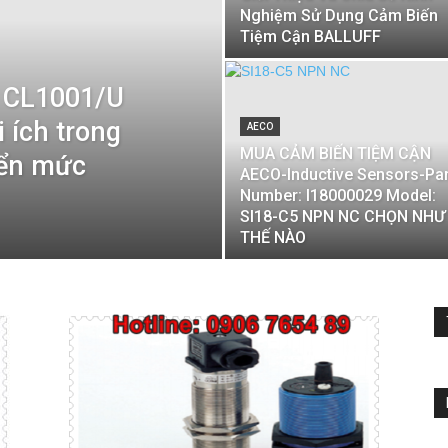
Nghiệm Sử Dụng Cảm Biến
Tiệm Cận BALLUFF
 CL1001/U
 ích trong
AECO
MUA CẢM BIẾN TIỆM CẬN
iển mức
AECO-Inductive Sensors-Par
Number: I18000029 Model:
SI18-C5 NPN NC CHỌN NHƯ
THẾ NÀO