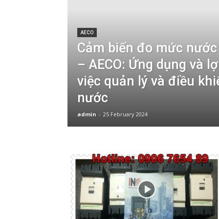
AECO
Cảm biến đo mức nước
– AECO: Ứng dụng và lợi
việc quản lý và điều kh
nước
admin
-
25 February 2024