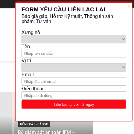
RANDOM
ĐÓNG CẮT - BẢO VỆ
Bộ giám sát an toàn IFM –