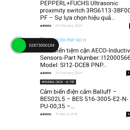
PEPPERL+FUCHS Ultrasonic
proximity switch 3RG6113-3BF0
PF – Sự lựa chọn hiệu quả...
admin
-
25 February 2024
AECO
02873000184
Cảm biến tiệm cận AECO-Inducti
Sensors-Part Number: I1200056
Model: SI12-DCE8 PNP...
admin
-
25 February 2024
1
KHOẢNG CÁCH - VỊ TRÍ
Cảm biến điện cảm Balluff –
BES02L5 – BES 516-3005-E2-N-
PU-00,35 –...
admin
-
19 March 2018
6