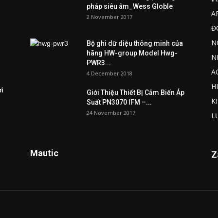
pháp siêu âm_Wess Globle
A
2 November 2017
Đ
N
Bộ ghi dữ diệu thông minh của
hãng HW-group Model Hwg-
N
PWR3...
A
4 December 2018
H
ợi
Giới Thiệu Thiết Bị Cảm Biến Áp
K
Suất PN3070 IFM –...
24 November 2017
L
Mautic
Z