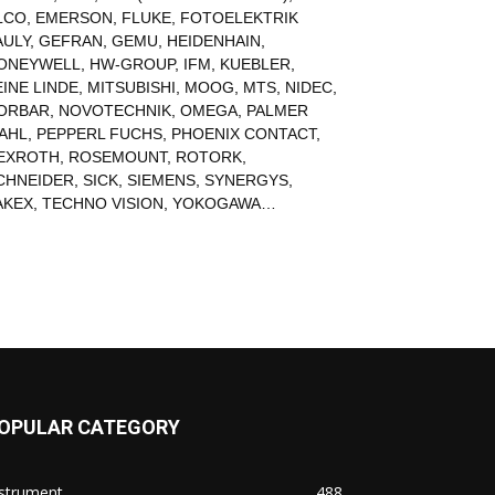
LCO
,
EMERSON
,
FLUKE
,
FOTOELEKTRIK
AULY
,
GEFRAN
,
GEMU
,
HEIDENHAIN
,
ONEYWELL
,
HW-GROUP
,
IFM
,
KUEBLER
,
EINE LINDE
,
MITSUBISHI
,
MOOG
,
MTS
,
NIDEC
,
ORBAR
,
NOVOTECHNIK
,
OMEGA
,
PALMER
AHL
,
PEPPERL FUCHS
,
PHOENIX CONTACT
,
EXROTH
,
ROSEMOUNT
,
ROTORK
,
CHNEIDER
,
SICK
,
SIEMENS
,
SYNERGYS
,
AKEX
,
TECHNO VISION
,
YOKOGAWA
…
OPULAR CATEGORY
nstrument
488