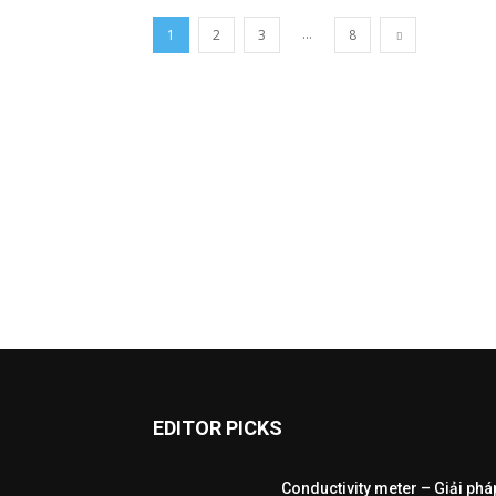
...
1
2
3
8
EDITOR PICKS
Conductivity meter – Giải phá