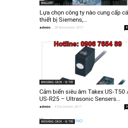
BALLUFF
Lựa chọn công ty nào cung cấp c
thiết bị Siemens,...
admin
-
28 November 2017
8
KHOẢNG CÁCH - VỊ TRÍ
Cảm biến siêu âm Takex US-T50 
US-R25 – Ultrasonic Sensers...
admin
-
4 December 2017
3
KHOẢNG CÁCH - VỊ TRÍ