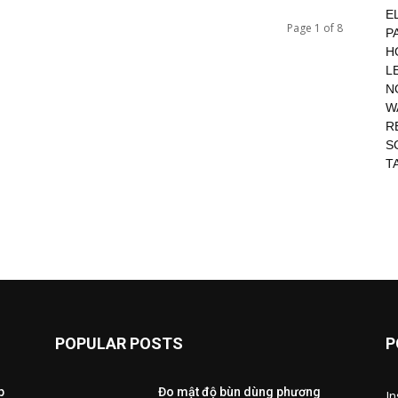
E
Page 1 of 8
P
H
L
N
W
R
S
T
POPULAR POSTS
P
p
Đo mật độ bùn dùng phương
I