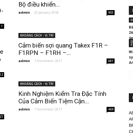
Bộ điều khiển...
0-
admin
-
23 January 2018
903
I
1
Bà
26
KHOẢNG CÁCH - VỊ TRÍ
áp
D
Cảm biến sợi quang Takex F1R –
S
ve
F1RPN – F1RH –...
Wa
sy
6
admin
-
7 December 2017
681
An
12
KHOẢNG CÁCH - VỊ TRÍ
Kinh Nghiệm Kiểm Tra Đặc Tính
Của Cảm Biến Tiệm Cận...
admin
-
7 December 2017
469
A
27
A
B
C