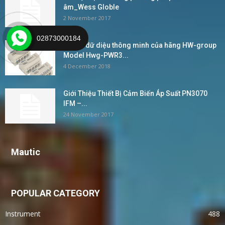
âm_Wess Globle
2 November 2017
02873000184
Bộ ghi dữ diệu thông minh của hãng HW-group
Model Hwg-PWR3...
4 December 2018
Giới Thiệu Thiết Bị Cảm Biến Áp Suất PN3070
IFM –...
24 November 2017
Mautic
POPULAR CATEGORY
Instrument
488