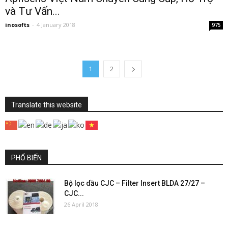
và Tư Vấn...
inosofts
-
4 January 2018
975
1
2
Translate this website
PHỔ BIẾN
Bộ lọc dầu CJC – Filter Insert BLDA 27/27 –
CJC...
26 April 2018