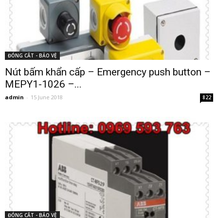
ĐÓNG CẮT - BẢO VỆ
Nút bấm khẩn cấp – Emergency push button –
MEPY1-1026 –...
admin
-
15 June 2018
822
ĐÓNG CẮT - BẢO VỆ