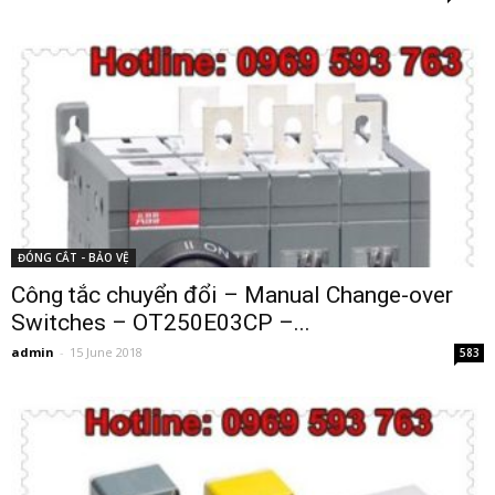
ĐÓNG CẮT - BẢO VỆ
Công tắc chuyển đổi – Manual Change-over
Switches – OT250E03CP –...
admin
-
15 June 2018
583