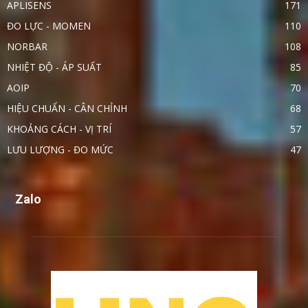
APLISENS
171
ĐO LỰC - MOMEN
110
NORBAR
108
NHIỆT ĐỘ - ÁP SUẤT
85
AOIP
70
HIỆU CHUẨN - CÂN CHỈNH
68
KHOẢNG CÁCH - VỊ TRÍ
57
LƯU LƯỢNG - ĐO MỨC
47
Zalo