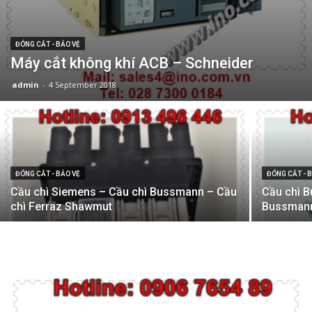
ĐÓNG CẮT - BẢO VỆ
Máy cắt không khí ACB – Schneider
admin
-
4 September 2018
ĐÓNG CẮT - BẢO VỆ
ĐÓNG CẮT - 
Cầu chì Siemens – Cầu chì Bussmann – Cầu
Cầu chì 
chì Ferraz Shawmut
Bussmann