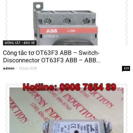
ĐÓNG CẮT - BẢO VỆ
Công tắc tơ OT63F3 ABB – Switch-
Disconnector OT63F3 ABB – ABB...
admin
-
16 July 2018
439