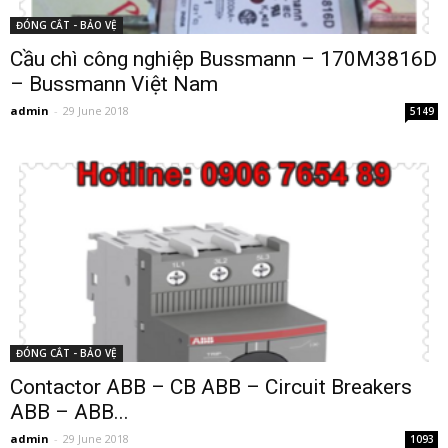
ĐÓNG CẮT - BẢO VỆ
Cầu chì công nghiệp Bussmann – 170M3816D
– Bussmann Việt Nam
admin
-
29 June 2018
5149
ĐÓNG CẮT - BẢO VỆ
Contactor ABB – CB ABB – Circuit Breakers
ABB – ABB...
admin
-
29 June 2018
1093