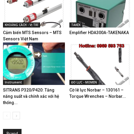
KHOẢNG CÁCH - VỊ TRÍ
TAKEX
Cảm biến MTS Sensors – MTS
Emplifier HDA300A-TAKENAKA
Sensors Việt Nam
Instrument
ĐO LỰC - MOMEN
SITRANS P320/P420: Tăng
Cờ lê lực Norbar – 130161 –
năng suất và chính xác với hệ
Torque Wrenches – Norbar...
thống...
Brand