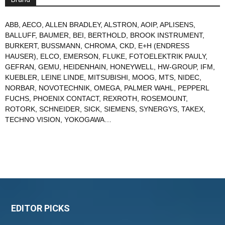
ABB
,
AECO
,
ALLEN BRADLEY
,
ALSTRON
,
AOIP
,
APLISENS
,
BALLUFF
,
BAUMER
,
BEI
,
BERTHOLD
,
BROOK INSTRUMENT
,
BURKERT
,
BUSSMANN
,
CHROMA
,
CKD
,
E+H (ENDRESS
HAUSER)
,
ELCO
,
EMERSON
,
FLUKE
,
FOTOELEKTRIK PAULY
,
GEFRAN
,
GEMU
,
HEIDENHAIN
,
HONEYWELL
,
HW-GROUP
,
IFM
,
KUEBLER
,
LEINE LINDE
,
MITSUBISHI
,
MOOG
,
MTS
,
NIDEC
,
NORBAR
,
NOVOTECHNIK
,
OMEGA
,
PALMER WAHL
,
PEPPERL
FUCHS
,
PHOENIX CONTACT
,
REXROTH
,
ROSEMOUNT
,
ROTORK
,
SCHNEIDER
,
SICK
,
SIEMENS
,
SYNERGYS
,
TAKEX
,
TECHNO VISION
,
YOKOGAWA
…
EDITOR PICKS