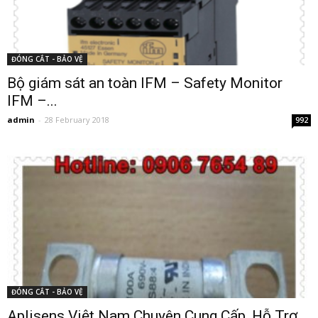
ĐÓNG CẮT - BẢO VỆ
Bộ giám sát an toàn IFM – Safety Monitor
IFM –...
admin
-
28 February 2018
992
ĐÓNG CẮT - BẢO VỆ
Aplisens Việt Nam Chuyên Cung Cấp, Hỗ Trợ