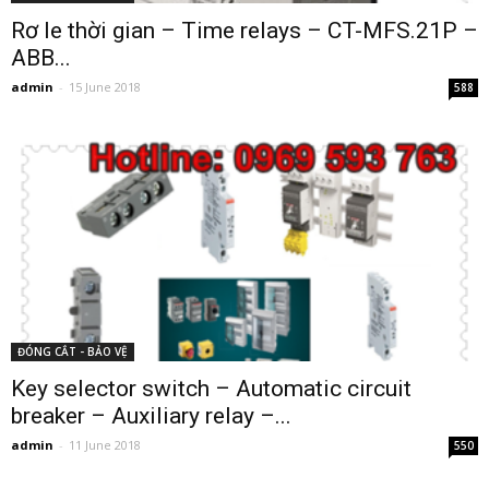
Rơ le thời gian – Time relays – CT-MFS.21P –
ABB...
admin
-
15 June 2018
588
ĐÓNG CẮT - BẢO VỆ
Key selector switch – Automatic circuit
breaker – Auxiliary relay –...
admin
-
11 June 2018
550