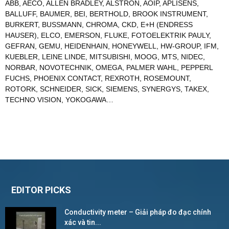
ABB
,
AECO
,
ALLEN BRADLEY
,
ALSTRON
,
AOIP
,
APLISENS
,
BALLUFF
,
BAUMER
,
BEI
,
BERTHOLD
,
BROOK INSTRUMENT
,
BURKERT
,
BUSSMANN
,
CHROMA
,
CKD
,
E+H (ENDRESS
HAUSER)
,
ELCO
,
EMERSON
,
FLUKE
,
FOTOELEKTRIK PAULY
,
GEFRAN
,
GEMU
,
HEIDENHAIN
,
HONEYWELL
,
HW-GROUP
,
IFM
,
KUEBLER
,
LEINE LINDE
,
MITSUBISHI
,
MOOG
,
MTS
,
NIDEC
,
NORBAR
,
NOVOTECHNIK
,
OMEGA
,
PALMER WAHL
,
PEPPERL
FUCHS
,
PHOENIX CONTACT
,
REXROTH
,
ROSEMOUNT
,
ROTORK
,
SCHNEIDER
,
SICK
,
SIEMENS
,
SYNERGYS
,
TAKEX
,
TECHNO VISION
,
YOKOGAWA
…
EDITOR PICKS
Conductivity meter – Giải pháp đo đạc chính
xác và tin...