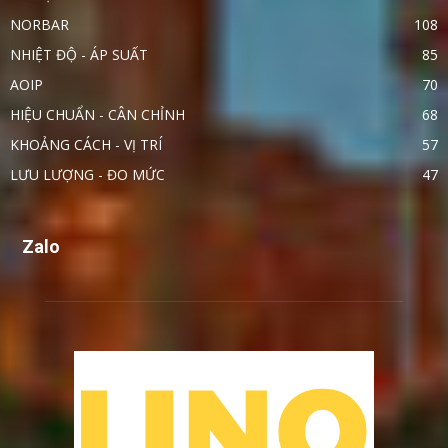
NORBAR
108
NHIỆT ĐỘ - ÁP SUẤT
85
AOIP
70
HIỆU CHUẨN - CÂN CHỈNH
68
KHOẢNG CÁCH - VỊ TRÍ
57
LƯU LƯỢNG - ĐO MỨC
47
Zalo