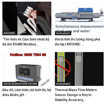
APLISENS
Instrument
“Tìm hiểu về Cảm biến nhiệt độ
Đĩa từ tính đo lường dòng pha
độ ẩm RS485 Modbus...
đa lớp | KROHNE:...
DATA ACQUISITION SYSTEM
Instrument
Đầu dò, cảm biến, bộ hiển thị, bộ
Thermal Mass Flow Meters:
điều khiển, pH...
Sensor Design is Key to
Stability, Accuracy,...