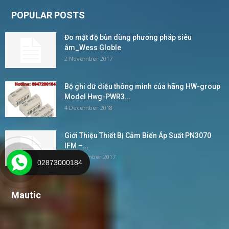
POPULAR POSTS
Đo mật độ bùn dùng phương pháp siêu
âm_Wess Globle
2 November 2017
Bộ ghi dữ diệu thông minh của hãng HW-group
Model Hwg-PWR3...
4 December 2018
Giới Thiệu Thiết Bị Cảm Biến Áp Suất PN3070
IFM –...
24 November 2017
02873000184
Mautic