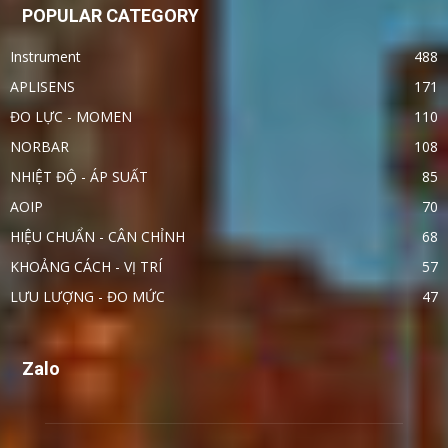
POPULAR CATEGORY
Instrument
488
APLISENS
171
ĐO LỰC - MOMEN
110
NORBAR
108
NHIỆT ĐỘ - ÁP SUẤT
85
AOIP
70
HIỆU CHUẨN - CÂN CHỈNH
68
KHOẢNG CÁCH - VỊ TRÍ
57
LƯU LƯỢNG - ĐO MỨC
47
Zalo