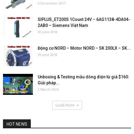
6 December 2017
SIPLUS_ET200S 1Count 24V – 6AG1138-4DA04-
2AB0 – Siemens Việt Nam
20 June 2018
Động cơ NORD – Motor NORD – SK 200LX – SK...
29 June 2018
Unboxing & Testing mẫu dòng điện từ giá $160:
Giải pháp...
2 March 2026
Load more
HOT NEWS