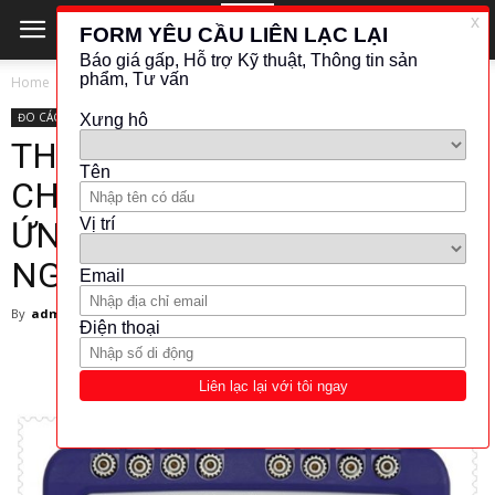
Home
ĐO CÁC ĐẠI LƯỢNG ĐIỆN
AOIP
ĐO CÁC ĐẠI LƯỢNG ĐIỆN
AOIP
HIỆU CHUẨN - CÂN CHỈNH
THIẾT BỊ HIỆU CHUẨN ĐA
CHỨC NĂNG CALYS 50 AOIP:
ỨNG DỤNG VÀ LỢI ÍCH CHO
NGÀNH CÔNG NGHIỆP
By
admin
-
25 February 2024
6456
84