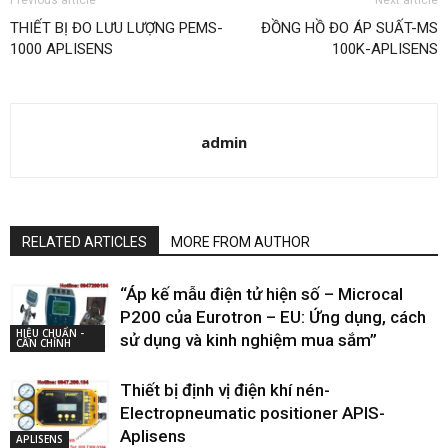
Previous article
Next article
THIẾT BỊ ĐO LƯU LƯỢNG PEMS-
ĐỒNG HỒ ĐO ÁP SUẤT-MS
1000 APLISENS
100K-APLISENS
admin
RELATED ARTICLES
MORE FROM AUTHOR
“Áp kế mẫu điện tử hiện số – Microcal
P200 của Eurotron – EU: Ứng dụng, cách
HIỆU CHUẨN -
sử dụng và kinh nghiệm mua sắm”
CÂN CHỈNH
Thiết bị định vị điện khí nén-
Electropneumatic positioner APIS-
Aplisens
APLISENS