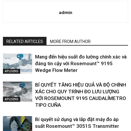
admin
RELATED ARTICLES
MORE FROM AUTHOR
Mang đến hiệu suất đo lường chính xác và
đáng tin cậy với Rosemount™ 9195
Wedge Flow Meter
APLISENS
BÍ QUYẾT TĂNG HIỆU QUẢ VÀ ĐỘ CHÍNH
XÁC CHO QUY TRÌNH ĐO LƯU LƯỢNG
VỚI ROSEMOUNT 9195 CAUDALÍMETRO
APLISENS
TIPO CUÑA
Bí quyết sử dụng và lắp đặt máy đo áp
suất Rosemount™ 3051S Transmitter