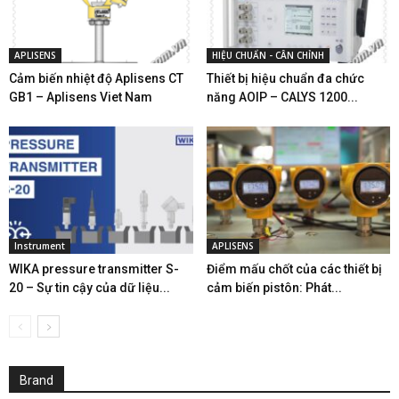
APLISENS
HIỆU CHUẨN - CÂN CHỈNH
Cảm biến nhiệt độ Aplisens CT
Thiết bị hiệu chuẩn đa chức
GB1 – Aplisens Viet Nam
năng AOIP – CALYS 1200...
Instrument
APLISENS
WIKA pressure transmitter S-
Điểm mấu chốt của các thiết bị
20 – Sự tin cậy của dữ liệu...
cảm biến pistôn: Phát...
Brand