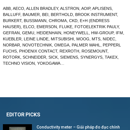
ABB
,
AECO
,
ALLEN BRADLEY
,
ALSTRON
,
AOIP
,
APLISENS
,
BALLUFF
,
BAUMER
,
BEI
,
BERTHOLD
,
BROOK INSTRUMENT
,
BURKERT
,
BUSSMANN
,
CHROMA
,
CKD
,
E+H (ENDRESS
HAUSER)
,
ELCO
,
EMERSON
,
FLUKE
,
FOTOELEKTRIK PAULY
,
GEFRAN
,
GEMU
,
HEIDENHAIN
,
HONEYWELL
,
HW-GROUP
,
IFM
,
KUEBLER
,
LEINE LINDE
,
MITSUBISHI
,
MOOG
,
MTS
,
NIDEC
,
NORBAR
,
NOVOTECHNIK
,
OMEGA
,
PALMER WAHL
,
PEPPERL
FUCHS
,
PHOENIX CONTACT
,
REXROTH
,
ROSEMOUNT
,
ROTORK
,
SCHNEIDER
,
SICK
,
SIEMENS
,
SYNERGYS
,
TAKEX
,
TECHNO VISION
,
YOKOGAWA
…
EDITOR PICKS
Conductivity meter – Giải pháp đo đạc chính