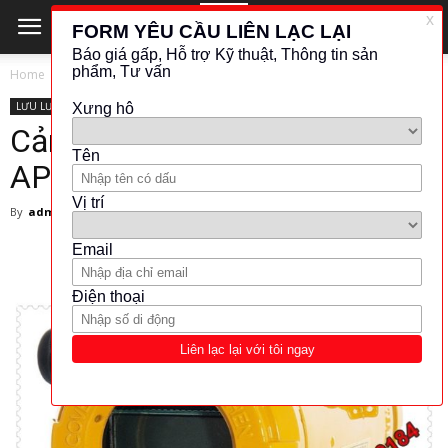
Home
LƯU LƯỢNG - ĐO MỨC
APLISENS
LƯU LƯỢNG - ĐO MỨC
APLISENS
NHIỆT ĐỘ - ÁP SUẤT
Cảm biến áp suất Aplisens
APRE-2000PZ – Aplisens
By
admin
-
25 February 2024
6243
163