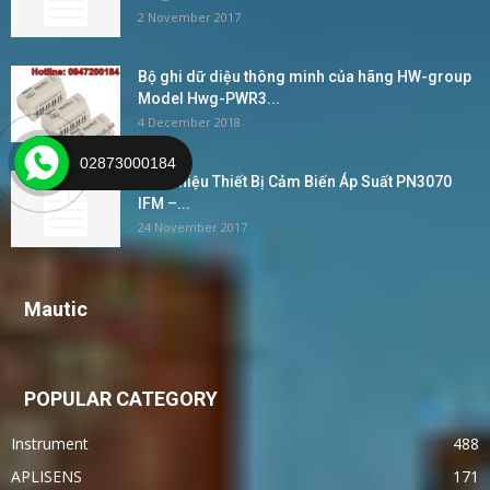
2 November 2017
Bộ ghi dữ diệu thông minh của hãng HW-group
Model Hwg-PWR3...
4 December 2018
02873000184
Giới Thiệu Thiết Bị Cảm Biến Áp Suất PN3070
IFM –...
24 November 2017
Mautic
POPULAR CATEGORY
Instrument
488
APLISENS
171