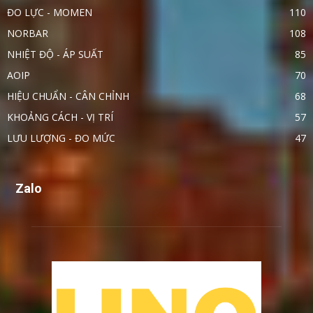
ĐO LỰC - MOMEN
110
NORBAR
108
NHIỆT ĐỘ - ÁP SUẤT
85
AOIP
70
HIỆU CHUẨN - CÂN CHỈNH
68
KHOẢNG CÁCH - VỊ TRÍ
57
LƯU LƯỢNG - ĐO MỨC
47
Zalo