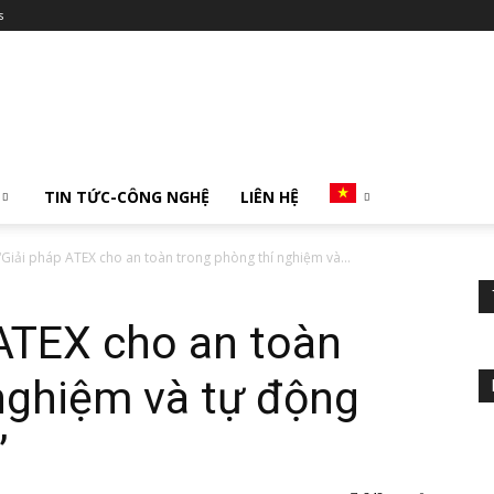
s
TIN TỨC-CÔNG NGHỆ
LIÊN HỆ
: “Giải pháp ATEX cho an toàn trong phòng thí nghiệm và...
 ATEX cho an toàn
nghiệm và tự động
”