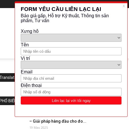
Translate this website
PHỔ BIẾN
Tiêu đề: “ABB’s CoriolisMaster
– Giải pháp hàng đầu cho đo...
19 May 2025