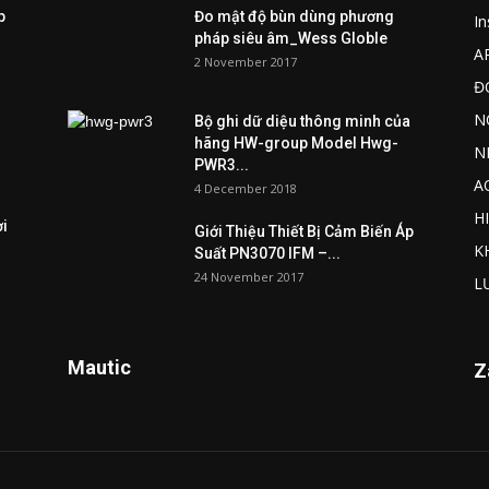
p
Đo mật độ bùn dùng phương
I
pháp siêu âm_Wess Globle
A
2 November 2017
Đ
N
Bộ ghi dữ diệu thông minh của
hãng HW-group Model Hwg-
N
PWR3...
A
4 December 2018
H
ợi
Giới Thiệu Thiết Bị Cảm Biến Áp
K
Suất PN3070 IFM –...
24 November 2017
L
Mautic
Z