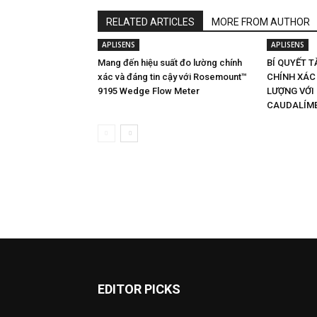
RELATED ARTICLES
MORE FROM AUTHOR
APLISENS
APLISENS
Mang đến hiệu suất đo lường chính
BÍ QUYẾT T
xác và đáng tin cậy với Rosemount™
CHÍNH XÁC
9195 Wedge Flow Meter
LƯỢNG VỚI
CAUDALÍME
EDITOR PICKS