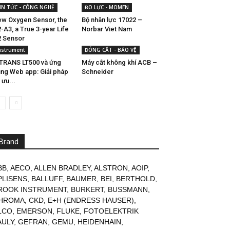
IN TỨC - CÔNG NGHỆ
ĐO LỰC - MOMEN
w Oxygen Sensor, the
Bộ nhân lực 17022 –
-A3, a True 3-year Life
Norbar Viet Nam
 Sensor
nstrument
ĐÓNG CẮT - BẢO VỆ
TRANS LT500 và ứng
Máy cắt không khí ACB –
ng Web app: Giải pháp
Schneider
i ưu...
Brand
BB
,
AECO
,
ALLEN BRADLEY
,
ALSTRON
,
AOIP
,
PLISENS
,
BALLUFF
,
BAUMER
,
BEI
,
BERTHOLD
,
ROOK INSTRUMENT
,
BURKERT
,
BUSSMANN
,
HROMA
,
CKD
,
E+H (ENDRESS HAUSER)
,
LCO
,
EMERSON
,
FLUKE
,
FOTOELEKTRIK
AULY
,
GEFRAN
,
GEMU
,
HEIDENHAIN
,