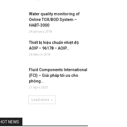
Water quality monitoring of
Online TOX/BOD System –
HABT-3000
24 January 2018
Thiết bị hiệu chuẩn nhiệt độ
AOIP – 96178 – AOIP...
26 March 2018
Fluid Components International
(FCI) – Giải pháp tối ưu cho
phòng...
21 April 2025
Load more
HOT NEWS