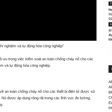
T
Ne
O2
O2
I
SI
dụ
tố
 thí nghiệm và tự động hóa công nghiệp”
ối ưu trong việc kiểm soát an toàn chống cháy nổ cho các
hiệm và tự động hóa công nghiệp.
A
A
về an toàn chống cháy nổ cho các thiết bị điện tử được sử
B
C
 Nó được áp dụng rộng rãi trong các lĩnh vực đo lường,
E
y.
P