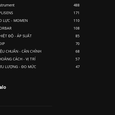
nstrument
488
PLISENS
171
O LỰC - MOMEN
110
ORBAR
108
HIỆT ĐỘ - ÁP SUẤT
85
OIP
70
IỆU CHUẨN - CÂN CHỈNH
68
HOẢNG CÁCH - VỊ TRÍ
57
ƯU LƯỢNG - ĐO MỨC
47
alo