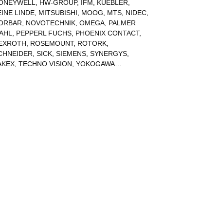
ONEYWELL
,
HW-GROUP
,
IFM
,
KUEBLER
,
EINE LINDE
,
MITSUBISHI
,
MOOG
,
MTS
,
NIDEC
,
ORBAR
,
NOVOTECHNIK
,
OMEGA
,
PALMER
AHL
,
PEPPERL FUCHS
,
PHOENIX CONTACT
,
EXROTH
,
ROSEMOUNT
,
ROTORK
,
CHNEIDER
,
SICK
,
SIEMENS
,
SYNERGYS
,
AKEX
,
TECHNO VISION
,
YOKOGAWA
…