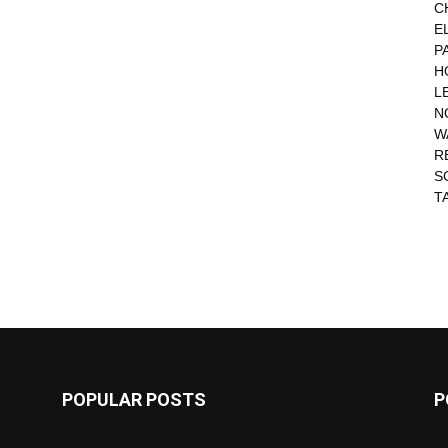
C
E
P
H
L
N
W
R
S
T
POPULAR POSTS
P