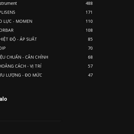
nstrument
488
PLISENS
171
O LỰC - MOMEN
110
ORBAR
108
HIỆT ĐỘ - ÁP SUẤT
85
OIP
70
IỆU CHUẨN - CÂN CHỈNH
68
HOẢNG CÁCH - VỊ TRÍ
57
ƯU LƯỢNG - ĐO MỨC
47
alo