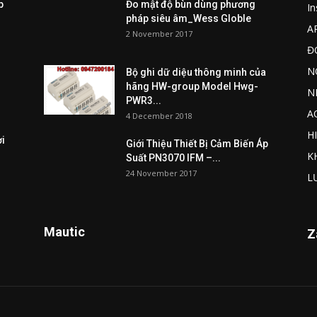
p
Đo mật độ bùn dùng phương
I
pháp siêu âm_Wess Globle
A
2 November 2017
Đ
N
Bộ ghi dữ diệu thông minh của
hãng HW-group Model Hwg-
N
PWR3...
A
4 December 2018
H
ợi
Giới Thiệu Thiết Bị Cảm Biến Áp
K
Suất PN3070 IFM –...
24 November 2017
L
Mautic
Z