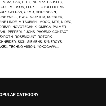
HROMA
,
CKD
,
E+H (ENDRESS HAUSER)
,
LCO
,
EMERSON
,
FLUKE
,
FOTOELEKTRIK
AULY
,
GEFRAN
,
GEMU
,
HEIDENHAIN
,
ONEYWELL
,
HW-GROUP
,
IFM
,
KUEBLER
,
EINE LINDE
,
MITSUBISHI
,
MOOG
,
MTS
,
NIDEC
,
ORBAR
,
NOVOTECHNIK
,
OMEGA
,
PALMER
AHL
,
PEPPERL FUCHS
,
PHOENIX CONTACT
,
EXROTH
,
ROSEMOUNT
,
ROTORK
,
CHNEIDER
,
SICK
,
SIEMENS
,
SYNERGYS
,
AKEX
,
TECHNO VISION
,
YOKOGAWA
…
OPULAR CATEGORY