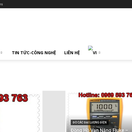
ms
TIN TỨC-CÔNG NGHỆ
LIÊN HỆ
ĐO CÁC ĐẠI LƯỢNG ĐIỆN
Đồng Hồ Vạn Năng Fluke –