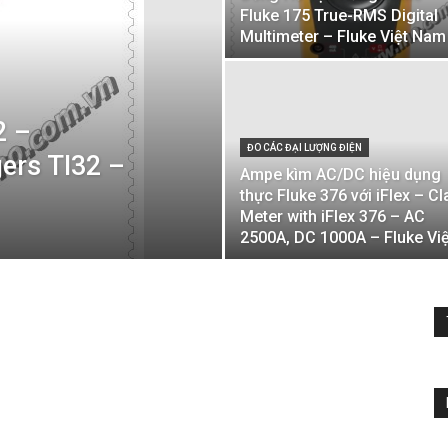
Fluke 175 True-RMS Digital
Multimeter – Fluke Việt Nam
2 –
ĐO CÁC ĐẠI LƯỢNG ĐIỆN
ers TI32 –
Ampe kìm AC/DC hiệu dụng
thực Fluke 376 với iFlex – C
Meter with iFlex 376 – AC
2500A, DC 1000A – Fluke Việt