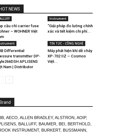
HOT NEWS
ALLUFF
Instrument
p cầu chì carrier fuse
“Giải pháp đo lường chính
hner – WOHNER Việt
xác và tiết kiệm chi phí...
am
nstrument
TIN TỨC - CÔNG NGHỆ
B Differential
Máy phát hiện khí dễ cháy
essure transmitter DP-
XP-702 IIZ – Cosmos
yle266DSH APLISENS
Việt...
ệt Nam | Distributor
Brand
BB
,
AECO
,
ALLEN BRADLEY
,
ALSTRON
,
AOIP
,
PLISENS
,
BALLUFF
,
BAUMER
,
BEI
,
BERTHOLD
,
ROOK INSTRUMENT
,
BURKERT
,
BUSSMANN
,