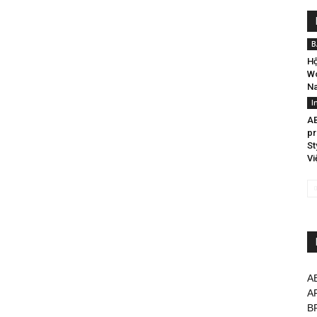
B
Hộ
Wo
N
I
AB
pr
St
Vi
A
A
B