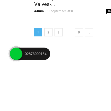
Valves-...
admin
-
18 September 2018
46
...
1
2
3
9
02873000184