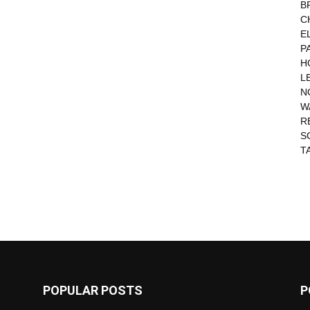
B
C
E
P
H
L
N
W
R
S
T
POPULAR POSTS
P