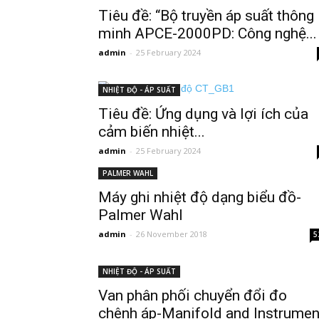
Tiêu đề: “Bộ truyền áp suất thông
minh APCE-2000PD: Công nghệ...
admin
-
25 February 2024
NHIỆT ĐỘ - ÁP SUẤT
Tiêu đề: Ứng dụng và lợi ích của
cảm biến nhiệt...
admin
-
25 February 2024
PALMER WAHL
Máy ghi nhiệt độ dạng biểu đồ-
Palmer Wahl
admin
-
26 November 2018
5
NHIỆT ĐỘ - ÁP SUẤT
Van phân phối chuyển đổi đo
chênh áp-Manifold and Instrumen