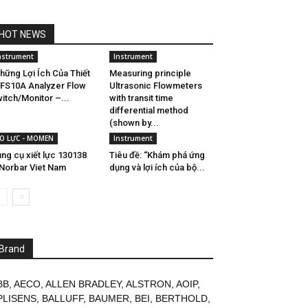
HOT NEWS
nstrument
Instrument
hững Lợi Ích Của Thiết
Measuring principle
 FS10A Analyzer Flow
Ultrasonic Flowmeters
itch/Monitor –...
with transit time
differential method
(shown by...
O LỰC - MOMEN
Instrument
ng cụ xiết lực 130138
Tiêu đề: “Khám phá ứng
Norbar Viet Nam
dụng và lợi ích của bộ...
Brand
BB
,
AECO
,
ALLEN BRADLEY
,
ALSTRON
,
AOIP
,
PLISENS
,
BALLUFF
,
BAUMER
,
BEI
,
BERTHOLD
,