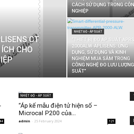
CÁCH SỬ DỤNG TRONG CÔ
NGHIỆP
NHIỆT ĐỘ - ÁP SUẤT
LISENS CT
“THIẾT BỊ ĐO ÁP SUẤT APRS
2000ALW-APLISENS: ỨNG
 ÍCH CHO
DỤNG, SỬ DỤNG VÀ KINH
IỆP
NGHIỆM MUA SẮM TRONG
CÔNG NGHỆ ĐO LƯU LƯỢNG
SUẤT”
NHIỆT ĐỘ - ÁP SUẤT
-
“Áp kế mẫu điện tử hiện số –
Microcal P200 của...
admin
-
25 February 2024
44
121