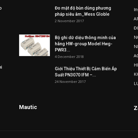
p
Đo mật độ bùn dùng phương
I
pháp siêu âm_Wess Globle
A
2 November 2017
Đ
N
Bộ ghi dữ diệu thông minh của
hãng HW-group Model Hwg-
N
PWR3...
A
4 December 2018
H
ợi
Giới Thiệu Thiết Bị Cảm Biến Áp
K
Suất PN3070 IFM –...
24 November 2017
L
Mautic
Z