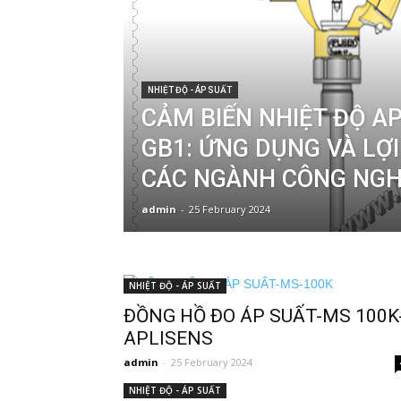
NHIỆT ĐỘ - ÁP SUẤT
CẢM BIẾN NHIỆT ĐỘ AP
GB1: ỨNG DỤNG VÀ LỢI
CÁC NGÀNH CÔNG NGH
admin
-
25 February 2024
NHIỆT ĐỘ - ÁP SUẤT
ĐỒNG HỒ ĐO ÁP SUẤT-MS 100K
APLISENS
admin
-
25 February 2024
NHIỆT ĐỘ - ÁP SUẤT