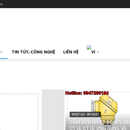
ms
TIN TỨC-CÔNG NGHỆ
LIÊN HỆ
NHIỆT ĐỘ - ÁP SUẤT
CẢM BIẾN NHIỆT ĐỘ APLIS
CT I4, CT I5: ỨNG DỤNG VÀ