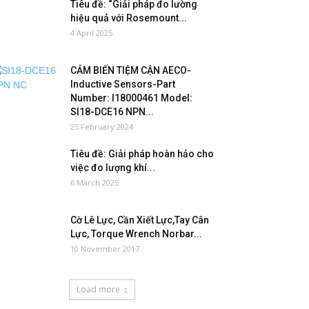
Tiêu đề: “Giải pháp đo lường
hiệu quả với Rosemount...
4 April 2025
CẢM BIẾN TIỆM CẬN AECO-
Inductive Sensors-Part
Number: I18000461 Model:
SI18-DCE16 NPN...
25 February 2024
Tiêu đề: Giải pháp hoàn hảo cho
việc đo lượng khí...
6 March 2025
Cờ Lê Lực, Cần Xiết Lực,Tay Cân
Lực, Torque Wrench Norbar...
10 November 2017
Load more