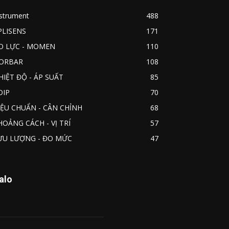
nstrument
488
PLISENS
171
O LỰC - MOMEN
110
ORBAR
108
HIỆT ĐỘ - ÁP SUẤT
85
OIP
70
IỆU CHUẨN - CÂN CHỈNH
68
HOẢNG CÁCH - VỊ TRÍ
57
ƯU LƯỢNG - ĐO MỨC
47
alo