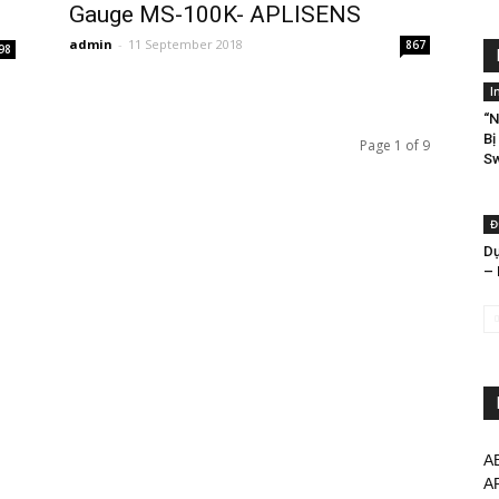
Gauge MS-100K- APLISENS
admin
-
11 September 2018
867
98
I
“N
Bị
Page 1 of 9
Sw
Đ
Dụ
– 
A
A