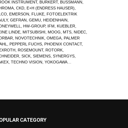
ROOK INSTRUMENT
,
BURKERT
,
BUSSMANN
,
HROMA
,
CKD
,
E+H (ENDRESS HAUSER)
,
LCO
,
EMERSON
,
FLUKE
,
FOTOELEKTRIK
AULY
,
GEFRAN
,
GEMU
,
HEIDENHAIN
,
ONEYWELL
,
HW-GROUP
,
IFM
,
KUEBLER
,
EINE LINDE
,
MITSUBISHI
,
MOOG
,
MTS
,
NIDEC
,
ORBAR
,
NOVOTECHNIK
,
OMEGA
,
PALMER
AHL
,
PEPPERL FUCHS
,
PHOENIX CONTACT
,
EXROTH
,
ROSEMOUNT
,
ROTORK
,
CHNEIDER
,
SICK
,
SIEMENS
,
SYNERGYS
,
AKEX
,
TECHNO VISION
,
YOKOGAWA
…
OPULAR CATEGORY