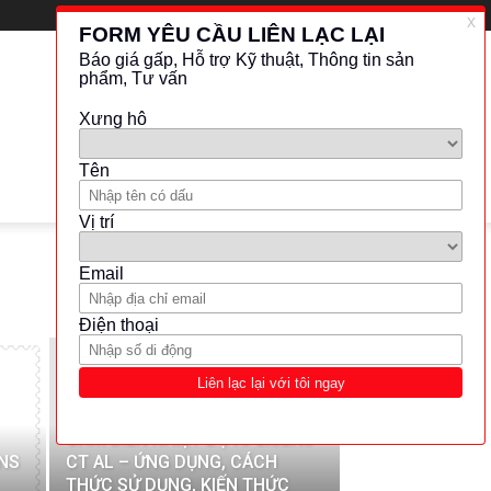
LATEST
NHIỆT ĐỘ - ÁP SUẤT
CẢM BIẾN NHIỆT ĐỘ APLISENS-
ENS
CT AL – ỨNG DỤNG, CÁCH
THỨC SỬ DỤNG, KIẾN THỨC