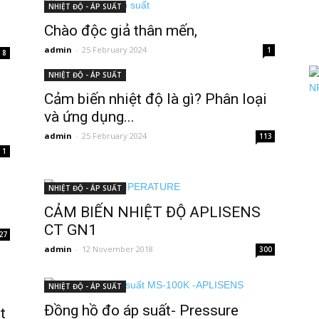
NHIỆT ĐỘ - ÁP SUẤT
Chào độc giả thân mến,
admin
-
25 February 2024
1
8
NHIỆT ĐỘ - ÁP SUẤT
Cảm biến nhiệt độ là gì? Phân loại
và ứng dụng...
admin
-
25 February 2024
113
1
NHIỆT ĐỘ - ÁP SUẤT
CẢM BIẾN NHIỆT ĐỘ APLISENS
CT GN1
27
admin
-
12 November 2018
300
NHIỆT ĐỘ - ÁP SUẤT
Đồng hồ đo áp suất- Pressure
t