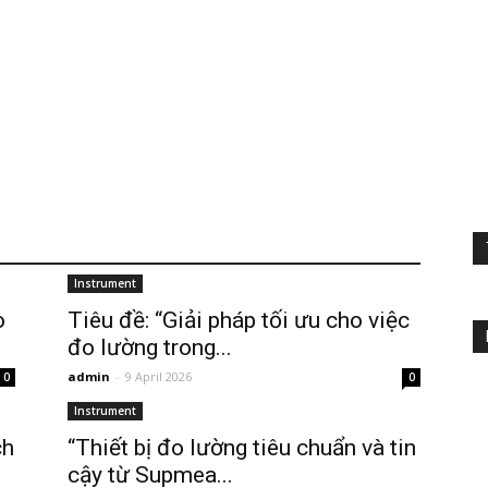
Instrument
o
Tiêu đề: “Giải pháp tối ưu cho việc
đo lường trong...
admin
-
9 April 2026
0
0
Instrument
ch
“Thiết bị đo lường tiêu chuẩn và tin
cậy từ Supmea...