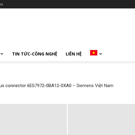
ms
TIN TỨC-CÔNG NGHỆ
LIÊN HỆ
ibus connector 6ES7972-0BA12-0XA0 – Siemens Việt Nam