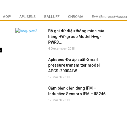
AOIP
APLISENS
BALLUFF
CHROMA
E+H (Endress+Hauser
Bộ ghi dữ diệu thông minh của
hãng HW-group Model Hwg-
PWR3...
4 December 2018
4
Aplisens-Đo áp suất-Smart
pressure transmitter model
APCS-2000ALW
12 March 2018
Cảm biến điện dung IFM –
Inductive Sensors IFM – IIS246...
12 March 2018