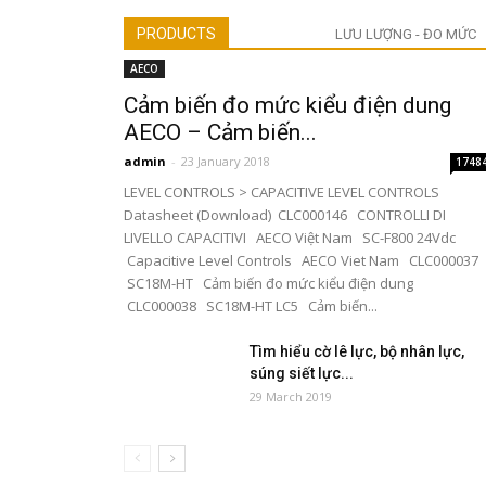
PRODUCTS
LƯU LƯỢNG - ĐO MỨC
AECO
Cảm biến đo mức kiểu điện dung
AECO – Cảm biến...
admin
-
23 January 2018
1748
LEVEL CONTROLS > CAPACITIVE LEVEL CONTROLS
Datasheet (Download) CLC000146 CONTROLLI DI
LIVELLO CAPACITIVI AECO Việt Nam SC-F800 24Vdc
Capacitive Level Controls AECO Viet Nam CLC000037
SC18M-HT Cảm biến đo mức kiểu điện dung
CLC000038 SC18M-HT LC5 Cảm biến...
Tìm hiểu cờ lê lực, bộ nhân lực,
súng siết lực...
29 March 2019