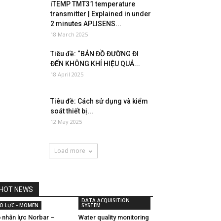
iTEMP TMT31 temperature
transmitter | Explained in under
2 minutes APLISENS...
18 March 2025
Tiêu đề: “BẢN ĐỒ ĐƯỜNG ĐI
ĐẾN KHÔNG KHÍ HIỆU QUẢ...
18 April 2025
Tiêu đề: Cách sử dụng và kiểm
soát thiết bị...
12 May 2025
Load more
HOT NEWS
DATA ACQUISITION
O LỰC - MOMEN
SYSTEM
 nhân lực Norbar –
Water quality monitoring