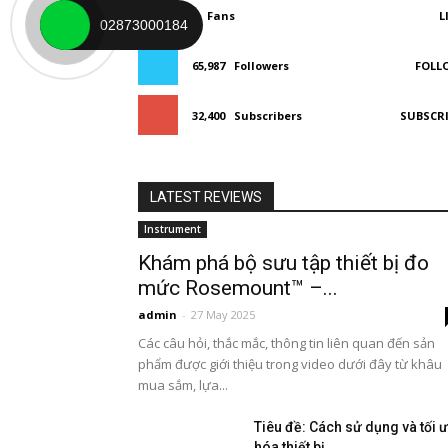
0
Fans
L
02873000184
65,987
Followers
FOLL
32,400
Subscribers
SUBSCR
LATEST REVIEWS
Instrument
Khám phá bộ sưu tập thiết bị đo
mức Rosemount™ –...
admin
-
27 May 2025
Các câu hỏi, thắc mắc, thông tin liên quan đến sản
phẩm được giới thiệu trong video dưới đây từ khâu
mua sắm, lựa...
Tiêu đề: Cách sử dụng và tối 
hóa thiết bị...