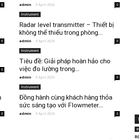
admin
-
9 April 2026
0
0
Instrument
Radar level transmitter – Thiết bị
không thể thiếu trong phòng...
admin
-
9 April 2026
0
0
Instrument
Tiêu đề: Giải pháp hoàn hảo cho
việc đo lường trong...
0
admin
-
9 April 2026
0
Instrument
n
Đồng hành cùng khách hàng thỏa
sức sáng tạo với Flowmeter...
admin
-
9 April 2026
0
0
Đ
Bộ