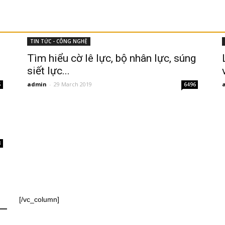
TIN TỨC - CÔNG NGHỆ
Tìm hiểu cờ lê lực, bộ nhân lực, súng
siết lực...
admin
-
29 March 2019
5
6496
3
[/vc_column]