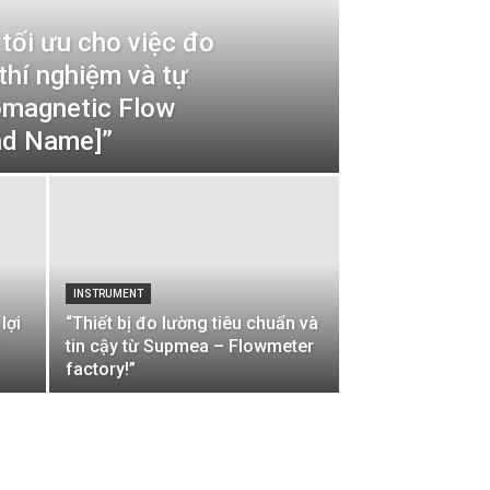
 tối ưu cho việc đo
thí nghiệm và tự
omagnetic Flow
nd Name]”
INSTRUMENT
lợi
“Thiết bị đo lường tiêu chuẩn và
tin cậy từ Supmea – Flowmeter
factory!”