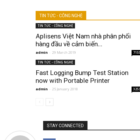
TIN TỨC - CÔNG NGHỆ
TIN TỨC - CÔNG NGHỆ
Aplisens Việt Nam nhà phân phối
hàng đầu về cảm biến...
admin
-
29 March 2019
715
TIN TỨC - CÔNG NGHỆ
Fast Logging Bump Test Station
now with Portable Printer
admin
-
25 January 2018
325
STAY CONNECTED