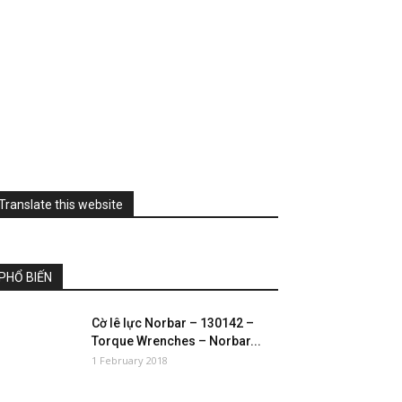
Translate this website
PHỔ BIẾN
Cờ lê lực Norbar – 130142 –
Torque Wrenches – Norbar...
1 February 2018