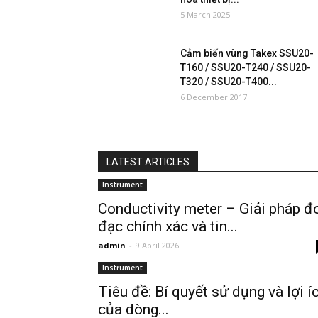
5 March 2025
Cảm biến vùng Takex SSU20-
T160 / SSU20-T240 / SSU20-
T320 / SSU20-T400...
6 December 2017
LATEST ARTICLES
Instrument
Conductivity meter – Giải pháp đ
đạc chính xác và tin...
admin
-
9 April 2026
Instrument
Tiêu đề: Bí quyết sử dụng và lợi í
của dòng...