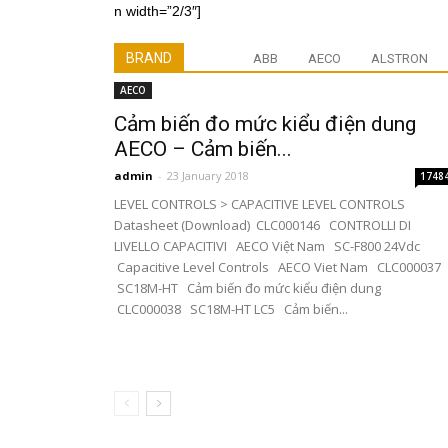
n width=”2/3″]
BRAND
ABB
AECO
ALSTRON
AECO
Cảm biến đo mức kiểu điện dung
AECO – Cảm biến...
admin
-
23 January 2018
1748
LEVEL CONTROLS > CAPACITIVE LEVEL CONTROLS
Datasheet (Download) CLC000146 CONTROLLI DI
LIVELLO CAPACITIVI AECO Việt Nam SC-F800 24Vdc
Capacitive Level Controls AECO Viet Nam CLC000037
SC18M-HT Cảm biến đo mức kiểu điện dung
CLC000038 SC18M-HT LC5 Cảm biến...