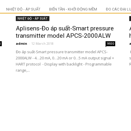
NHIỆT ĐỘ - ÁP SUẤT
BIẾN TẦN - KHỞI ĐỘNG MỀM
ĐO CÁC ĐẠI L
NHIỆT ĐỘ - ÁP SUẤT
Aplisens-Đo áp suất-Smart pressure
transmitter model APCS-2000ALW
admin
-
12 March 2018
4
9930
Đo áp suất-Smart pressure transmitter model APCS-
2000ALW - 4…20 mA, 0…20 mA or 0…5 mA output signal +
s
HART protocol - Display with backlight - Programmable
R
range,...