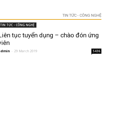
TIN TỨC - CÔNG NGHỆ
TIN TỨC - CÔNG NGHỆ
Liên tục tuyển dụng – chào đón ứng
viên
admin
-
29 March 2019
5436