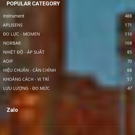
POPULAR CATEGORY
Instrument
488
APLISENS
171
ĐO LỰC - MOMEN
110
NORBAR
108
NHIỆT ĐỘ - ÁP SUẤT
85
AOIP
70
HIỆU CHUẨN - CÂN CHỈNH
68
KHOẢNG CÁCH - VỊ TRÍ
57
LƯU LƯỢNG - ĐO MỨC
47
Zalo