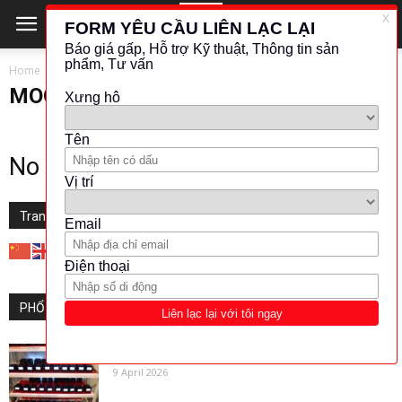
Home
KHÁC
MOOG
MOOG
No posts to display
Translate this website
PHỔ BIẾN
“Giải pháp tối ưu cho quy trình sản xuất thiết bị...
9 April 2026