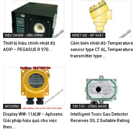
HIỆU CHUẨN - CÂN CHỈNH
NHIỆT ĐỘ - ÁP SUẤT
Thiết bị hiệu chỉnh nhiệt độ
Cảm biến nhiệt độ-Temperature
AOIP – PEGASUS R 970...
sensor type CT AL, Temperature
transmitter type...
APLISENS
TIN TỨC - CÔNG NGHỆ
Display WW-11ALW – Aplisens:
Intelligent Toxic Gas Detector
Giải pháp hiệu quả cho việc
Receives SIL 2 Suitable Rating
theo...