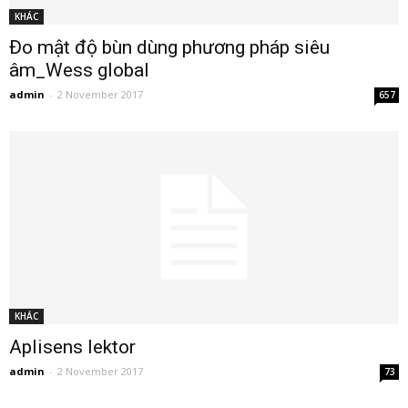
KHÁC
Đo mật độ bùn dùng phương pháp siêu
âm_Wess global
admin
-
2 November 2017
657
KHÁC
Aplisens lektor
admin
-
2 November 2017
73