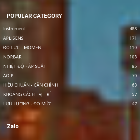
POPULAR CATEGORY
Instrument
488
APLISENS
171
ĐO LỰC - MOMEN
110
NORBAR
108
NHIỆT ĐỘ - ÁP SUẤT
85
AOIP
70
HIỆU CHUẨN - CÂN CHỈNH
68
KHOẢNG CÁCH - VỊ TRÍ
57
LƯU LƯỢNG - ĐO MỨC
47
Zalo