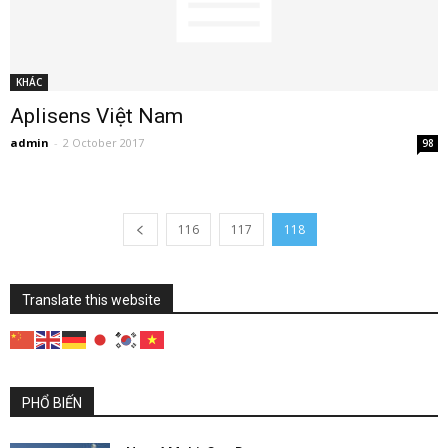
KHÁC
Aplisens Việt Nam
admin
-
2 October 2017
98
116
117
118
Translate this website
PHỔ BIẾN