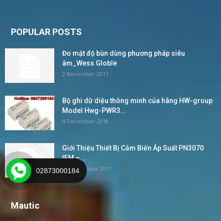
POPULAR POSTS
Đo mật độ bùn dùng phương pháp siêu
âm_Wess Globle
2 November 2017
Bộ ghi dữ diệu thông minh của hãng HW-group
Model Hwg-PWR3...
4 December 2018
Giới Thiệu Thiết Bị Cảm Biến Áp Suất PN3070
IFM –...
24 November 2017
02873000184
Mautic