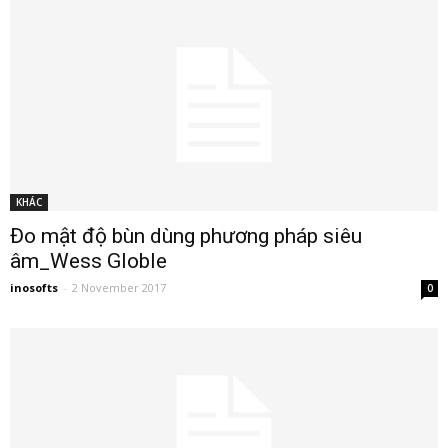
KHÁC
Đo mật độ bùn dùng phương pháp siêu
âm_Wess Globle
inosofts
-
2 November 2017
0