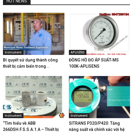
HOT NEWS
Instrument
APLISENS
Bí quyết sử dụng thành công
ĐỒNG HỒ ĐO ÁP SUẤT-MS
thiết bị cảm biến trong...
100K-APLISENS
Instrument
Instrument
“Tìm hiểu về ABB
SITRANS P320/P420: Tăng
266DSH.F.S.S.A.1.A – Thiết bị
năng suất và chính xác với hệ