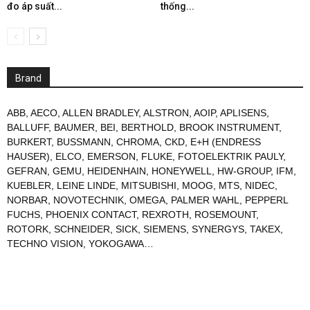
đo áp suất...
thống...
Brand
ABB
,
AECO
,
ALLEN BRADLEY
,
ALSTRON
,
AOIP
,
APLISENS
,
BALLUFF
,
BAUMER
,
BEI
,
BERTHOLD
,
BROOK INSTRUMENT
,
BURKERT
,
BUSSMANN
,
CHROMA
,
CKD
,
E+H (ENDRESS
HAUSER)
,
ELCO
,
EMERSON
,
FLUKE
,
FOTOELEKTRIK PAULY
,
GEFRAN
,
GEMU
,
HEIDENHAIN
,
HONEYWELL
,
HW-GROUP
,
IFM
,
KUEBLER
,
LEINE LINDE
,
MITSUBISHI
,
MOOG
,
MTS
,
NIDEC
,
NORBAR
,
NOVOTECHNIK
,
OMEGA
,
PALMER WAHL
,
PEPPERL
FUCHS
,
PHOENIX CONTACT
,
REXROTH
,
ROSEMOUNT
,
ROTORK
,
SCHNEIDER
,
SICK
,
SIEMENS
,
SYNERGYS
,
TAKEX
,
TECHNO VISION
,
YOKOGAWA
…