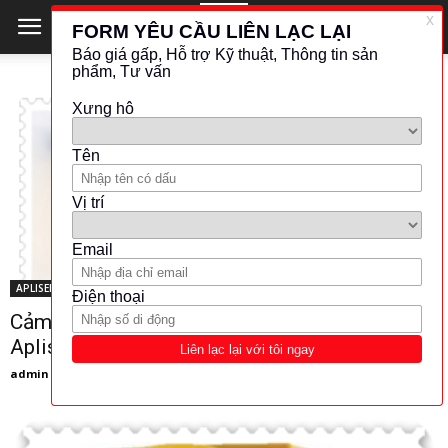
APLISENS
Cảm biến nhiệt độ Aplisens APT-2000ALW –
Aplisens Viet Nam
admin
-
6 November 2017
987