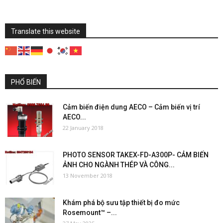
Translate this website
PHỔ BIẾN
Cảm biến điện dung AECO – Cảm biến vị trí
AECO...
22 January 2018
PHOTO SENSOR TAKEX-FD-A300P- CẢM BIẾN
ẢNH CHO NGÀNH THÉP VÀ CÔNG...
13 November 2018
Khám phá bộ sưu tập thiết bị đo mức
Rosemount™ –...