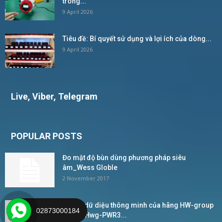
trong...
9 April 2026
Tiêu đề: Bí quyết sử dụng và lợi ích của dòng...
9 April 2026
Live, Viber, Telegram
POPULAR POSTS
Đo mật độ bùn dùng phương pháp siêu
âm_Wess Globle
2 November 2017
Bộ ghi dữ diệu thông minh của hãng HW-group
02873000184
Model Hwg-PWR3...