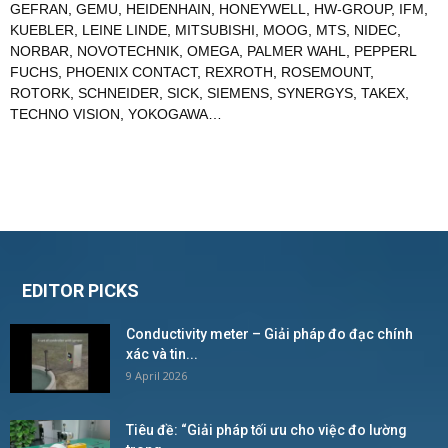
GEFRAN
,
GEMU
,
HEIDENHAIN
,
HONEYWELL
,
HW-GROUP
,
IFM
,
KUEBLER
,
LEINE LINDE
,
MITSUBISHI
,
MOOG
,
MTS
,
NIDEC
,
NORBAR
,
NOVOTECHNIK
,
OMEGA
,
PALMER WAHL
,
PEPPERL
FUCHS
,
PHOENIX CONTACT
,
REXROTH
,
ROSEMOUNT
,
ROTORK
,
SCHNEIDER
,
SICK
,
SIEMENS
,
SYNERGYS
,
TAKEX
,
TECHNO VISION
,
YOKOGAWA
…
EDITOR PICKS
Conductivity meter – Giải pháp đo đạc chính
xác và tin...
9 April 2026
Tiêu đề: “Giải pháp tối ưu cho việc đo lường