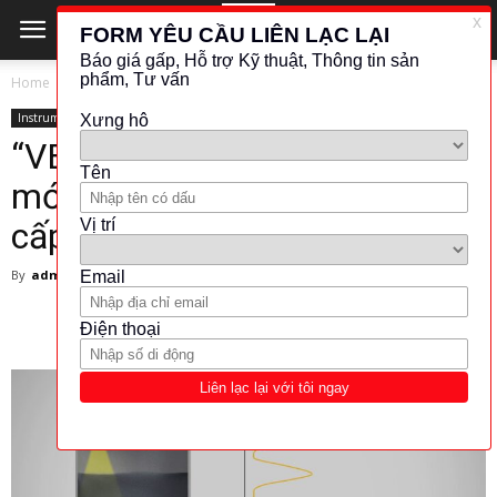
Home
Instrument
Instrument
“VEGAPULS 64 – Giải pháp
mới vượt trội trong đo lường
cấp độ bằng sóng RADAR”
By
admin
-
1 April 2025
371
0