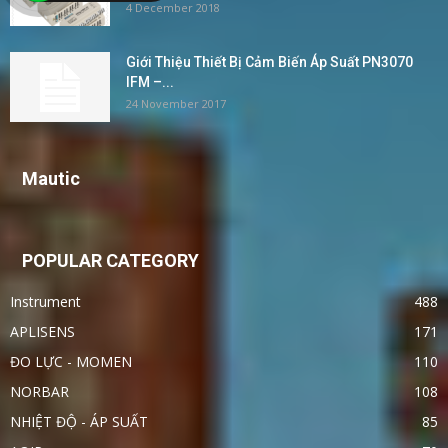
4 December 2018
Giới Thiệu Thiết Bị Cảm Biến Áp Suất PN3070
IFM –...
24 November 2017
Mautic
POPULAR CATEGORY
Instrument
488
APLISENS
171
ĐO LỰC - MOMEN
110
NORBAR
108
NHIỆT ĐỘ - ÁP SUẤT
85