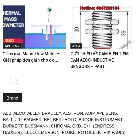
APLISENS
AECO
“Thermal Mass Flow Meter –
GIỚI THIỆU VỀ CẢM BIẾN TIỆM
Giải pháp đơn giản cho đo...
CẬN AECO-INDUCTIVE
SENSORS – PART...
Brand
ABB
,
AECO
,
ALLEN BRADLEY
,
ALSTRON
,
AOIP
,
APLISENS
,
BALLUFF
,
BAUMER
,
BEI
,
BERTHOLD
,
BROOK INSTRUMENT
,
BURKERT
,
BUSSMANN
,
CHROMA
,
CKD
,
E+H (ENDRESS
HAUSER)
,
ELCO
,
EMERSON
,
FLUKE
,
FOTOELEKTRIK PAULY
,