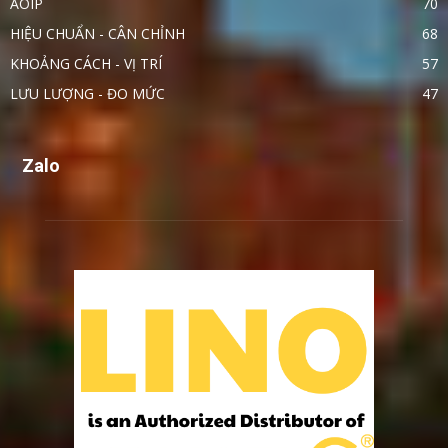
AOIP
70
HIỆU CHUẨN - CÂN CHỈNH
68
KHOẢNG CÁCH - VỊ TRÍ
57
LƯU LƯỢNG - ĐO MỨC
47
Zalo