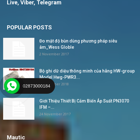
Live, Viber, Telegram
POPULAR POSTS
Đo mật độ bùn dùng phương pháp siêu
âm_Wess Globle
2 November 2017
Bộ ghi dữ diệu thông minh của hãng HW-group
Model Hwg-PWR3...
4 December 2018
02873000184
Giới Thiệu Thiết Bị Cảm Biến Áp Suất PN3070
IFM –...
24 November 2017
Mautic