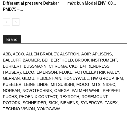
Differential pressure Deltabar
mức bùn Model ENV100...
PMD75 –...
Brand
ABB
,
AECO
,
ALLEN BRADLEY
,
ALSTRON
,
AOIP
,
APLISENS
,
BALLUFF
,
BAUMER
,
BEI
,
BERTHOLD
,
BROOK INSTRUMENT
,
BURKERT
,
BUSSMANN
,
CHROMA
,
CKD
,
E+H (ENDRESS
HAUSER)
,
ELCO
,
EMERSON
,
FLUKE
,
FOTOELEKTRIK PAULY
,
GEFRAN
,
GEMU
,
HEIDENHAIN
,
HONEYWELL
,
HW-GROUP
,
IFM
,
KUEBLER
,
LEINE LINDE
,
MITSUBISHI
,
MOOG
,
MTS
,
NIDEC
,
NORBAR
,
NOVOTECHNIK
,
OMEGA
,
PALMER WAHL
,
PEPPERL
FUCHS
,
PHOENIX CONTACT
,
REXROTH
,
ROSEMOUNT
,
ROTORK
,
SCHNEIDER
,
SICK
,
SIEMENS
,
SYNERGYS
,
TAKEX
,
TECHNO VISION
,
YOKOGAWA
…