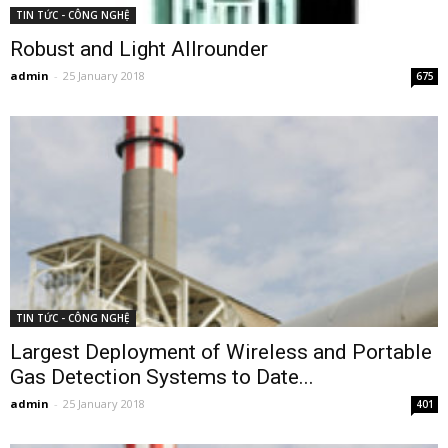
TIN TỨC - CÔNG NGHỆ
Robust and Light Allrounder
admin
-
25 January 2018
675
TIN TỨC - CÔNG NGHỆ
Largest Deployment of Wireless and Portable
Gas Detection Systems to Date...
admin
-
25 January 2018
401