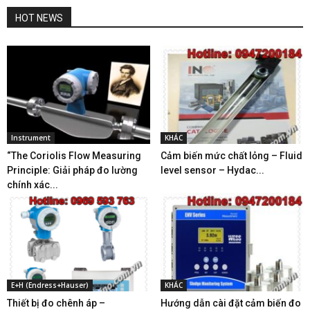
HOT NEWS
Instrument
KHÁC
“The Coriolis Flow Measuring
Cảm biến mức chất lỏng – Fluid
Principle: Giải pháp đo lường
level sensor – Hydac...
chính xác...
E+H (Endress+Hauser)
KHÁC
Thiết bị đo chênh áp –
Hướng dẫn cài đặt cảm biến đo