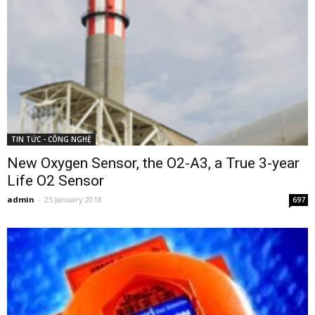
TIN TỨC - CÔNG NGHỆ
New Oxygen Sensor, the O2-A3, a True 3-year
Life O2 Sensor
admin
-
25 January 2018
697