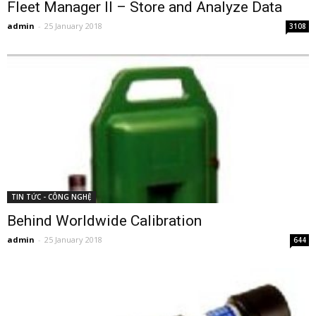
Fleet Manager II – Store and Analyze Data
admin
-
25 January 2018
3108
TIN TỨC - CÔNG NGHỆ
Behind Worldwide Calibration
admin
-
25 January 2018
644