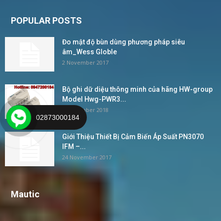
POPULAR POSTS
Đo mật độ bùn dùng phương pháp siêu
âm_Wess Globle
2 November 2017
Bộ ghi dữ diệu thông minh của hãng HW-group
Model Hwg-PWR3...
4 December 2018
02873000184
Giới Thiệu Thiết Bị Cảm Biến Áp Suất PN3070
IFM –...
24 November 2017
Mautic