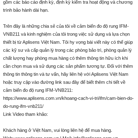
gồm các báo cáo định kỳ, định kỳ kiểm tra hoạt động và chương
trình bảo hành dài hạn.
Trên đây là những chia sẻ của tôi về cảm biến đo độ rung IFM-
VNB211 và kinh nghiệm của tôi trong việc sử dụng và lựa chọn
thiết bị từ Aplisens Việt Nam. Tôi hy vọng bài viết này có thể giúp
các kỹ sư và cấp quản lý trong các phòng bảo trì, phòng quản lý
chất lượng hay phòng mua hàng có thêm thông tin hữu ích khi
cần chọn mua và sử dụng các sản phẩm tương tự. Đối với thêm
thông tin thông tin và tư vấn, hãy liên hệ với Aplisens Việt Nam
hoặc truy cập vào đường link sau đây để biết thêm chi tiết về
cảm biến đo độ rung IFM-VNB211:
https://www.aplisens.com.vn/khoang-cach-vi-tri/ifm/cam-bien-do-
do-rung-ifm-vnb211/
Link Video tham khảo:
Khách hàng ở Việt Nam, vui lòng liên hệ để mua hàng.