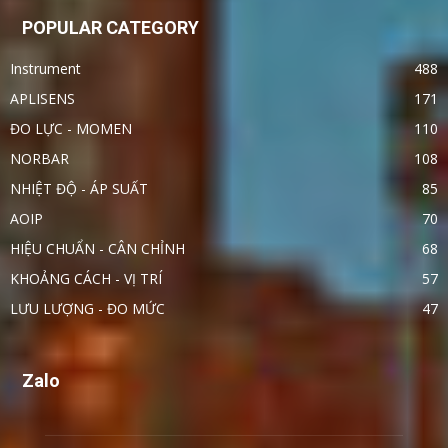
POPULAR CATEGORY
Instrument
488
APLISENS
171
ĐO LỰC - MOMEN
110
NORBAR
108
NHIỆT ĐỘ - ÁP SUẤT
85
AOIP
70
HIỆU CHUẨN - CÂN CHỈNH
68
KHOẢNG CÁCH - VỊ TRÍ
57
LƯU LƯỢNG - ĐO MỨC
47
Zalo