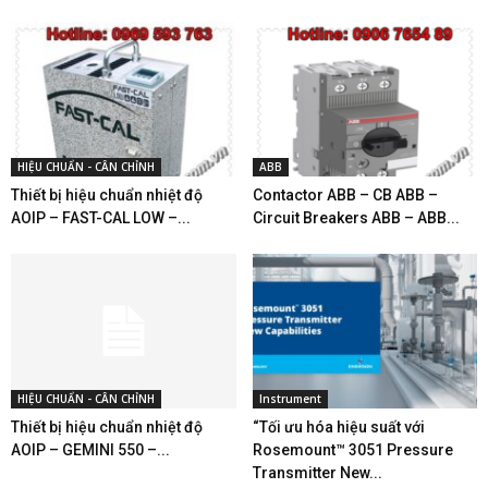
HIỆU CHUẨN - CÂN CHỈNH
ABB
Thiết bị hiệu chuẩn nhiệt độ
Contactor ABB – CB ABB –
AOIP – FAST-CAL LOW –...
Circuit Breakers ABB – ABB...
HIỆU CHUẨN - CÂN CHỈNH
Instrument
Thiết bị hiệu chuẩn nhiệt độ
“Tối ưu hóa hiệu suất với
AOIP – GEMINI 550 –...
Rosemount™ 3051 Pressure
Transmitter New...