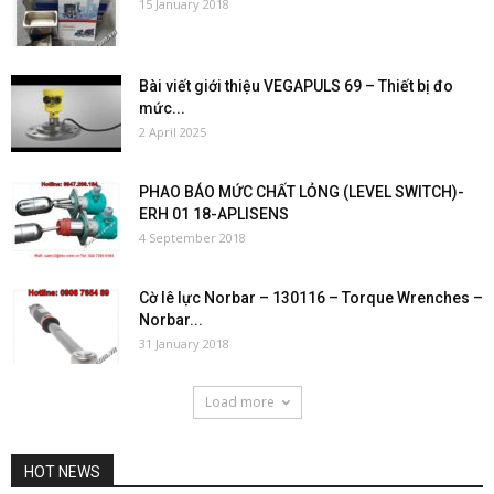
15 January 2018
Bài viết giới thiệu VEGAPULS 69 – Thiết bị đo
mức...
2 April 2025
PHAO BÁO MỨC CHẤT LỎNG (LEVEL SWITCH)-
ERH 01 18-APLISENS
4 September 2018
Cờ lê lực Norbar – 130116 – Torque Wrenches –
Norbar...
31 January 2018
Load more
HOT NEWS