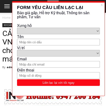
Home
KHOẢNG CÁCH - VỊ TRÍ
IFM
KHOẢNG CÁCH - VỊ TRÍ
IFM
CẢM BIẾN ĐO ĐỘ RUNG IFM-
VNB211: Ứng dụng và lợi ích
cho ngành công nghiệp và nhà
máy sản xuất
By
admin
-
25 February 2024
6307
171