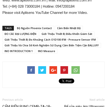
Web: www.aplisens.com.vn | Mail: info@aplisens.com.vn
Tel: (+84) 028 73000184 | Hotline: 0947200184
Please visit Aplisens YouTube Channel for more Video.
TAGS
Bộ Nguồn Phoenix Contact
Cảm Biến Nhiệt Độ
ĐO CÁC ĐẠI LƯỢNG ĐIỆN
Giới Thiệu Thiết Bị Điều Khiển Giám Sát
Giới Thiệu Thiết Bị Đo Khoảng Cách O1D100 IFM - Pressure Sensor IFM
Giới Thiệu Và Chia Sẽ Kinh Nghiệm Sử Dụng Cảm Biến Tiệm Cận BALLUFF
INO INTRODUCTION 1
INO Measure
Previous article
Next article
CẨM BIẾN RUNG CEMB-TA-18-
Bể rửa siêu âm Ultrasonic