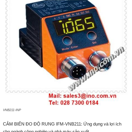
VNB211-INP
CẢM BIẾN ĐO ĐỘ RUNG IFM-VNB211: Ứng dụng và lợi ích
cho ngành công nghiệp và nhà máy sản xuất