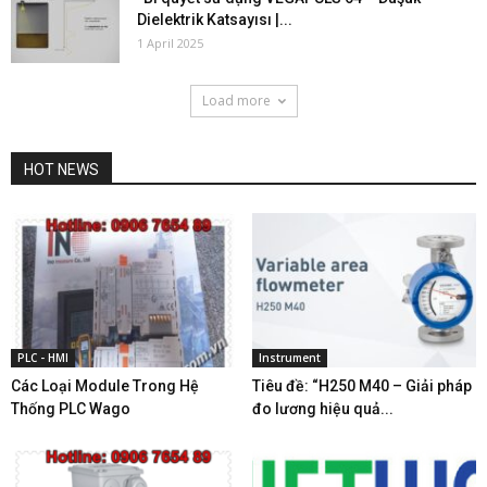
Dielektrik Katsayısı |...
1 April 2025
Load more
HOT NEWS
PLC - HMI
Instrument
Các Loại Module Trong Hệ
Tiêu đề: “H250 M40 – Giải pháp
Thống PLC Wago
đo lương hiệu quả...