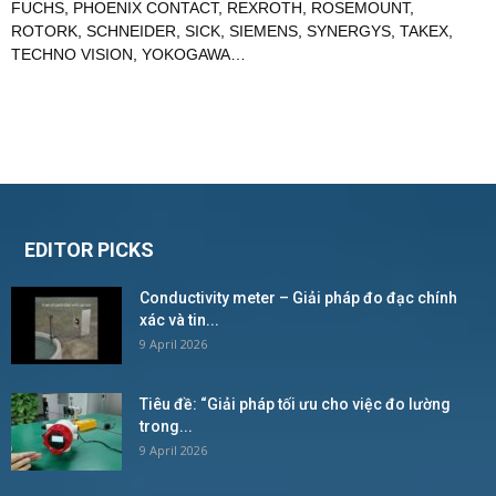
FUCHS
,
PHOENIX CONTACT
,
REXROTH
,
ROSEMOUNT
,
ROTORK
,
SCHNEIDER
,
SICK
,
SIEMENS
,
SYNERGYS
,
TAKEX
,
TECHNO VISION
,
YOKOGAWA
…
EDITOR PICKS
Conductivity meter – Giải pháp đo đạc chính
xác và tin...
9 April 2026
Tiêu đề: “Giải pháp tối ưu cho việc đo lường
trong...
9 April 2026