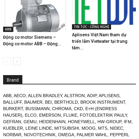
TIN TỨC - CÔNG NGHỆ
ABB
Aplisens Việt Nam tham dự
Động cơ motor Siemens –
triển lãm Vietwater tại trung
Động cơ motor ABB – Động...
tâm...
Brand
ABB
,
AECO
,
ALLEN BRADLEY
,
ALSTRON
,
AOIP
,
APLISENS
,
BALLUFF
,
BAUMER
,
BEI
,
BERTHOLD
,
BROOK INSTRUMENT
,
BURKERT
,
BUSSMANN
,
CHROMA
,
CKD
,
E+H (ENDRESS
HAUSER)
,
ELCO
,
EMERSON
,
FLUKE
,
FOTOELEKTRIK PAULY
,
GEFRAN
,
GEMU
,
HEIDENHAIN
,
HONEYWELL
,
HW-GROUP
,
IFM
,
KUEBLER
,
LEINE LINDE
,
MITSUBISHI
,
MOOG
,
MTS
,
NIDEC
,
NORBAR
,
NOVOTECHNIK
,
OMEGA
,
PALMER WAHL
,
PEPPERL