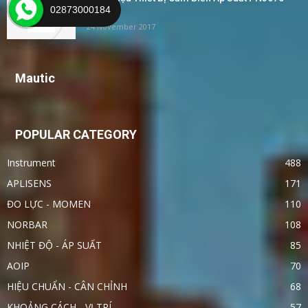
02873000184
IFM –...
24 November 2017
Mautic
POPULAR CATEGORY
Instrument
488
APLISENS
171
ĐO LỰC - MOMEN
110
NORBAR
108
NHIỆT ĐỘ - ÁP SUẤT
85
AOIP
70
HIỆU CHUẨN - CÂN CHỈNH
68
KHOẢNG CÁCH - VỊ TRÍ
57