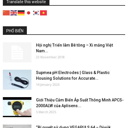
Translate this website
PHỔ BIẾN
Hội nghị Triển lãm Bê tông – Xi măng Việt
Nam...
23 November 2018
Supmea pH Electrodes | Glass & Plastic
Housing Solutions for Accurate...
14 January 2026
Giới Thiệu Cảm Biến Áp Suất Thông Minh APCS-
2000ALW của Aplisens...
5 March 2025
“Bí quyết sử dụng VEGAPULS 64 – Düşük