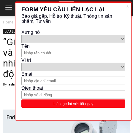
Home
LƯU LƯỢNG - ĐO MỨC
APLISENS
LƯU LƯỢNG - ĐO MỨC
APLISENS
“Giải pháp tiết kiệm thời gian
và đáng tin cậy cho đo lường
nhiệt độ – Transmitter Nhiệt
độ Endress+Hauser”
By
admin
-
6 March 2025
416
0