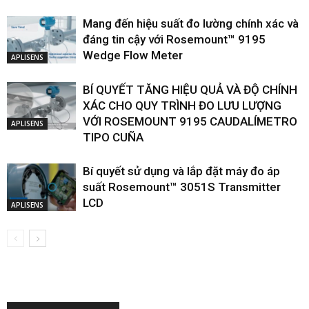
Mang đến hiệu suất đo lường chính xác và
đáng tin cậy với Rosemount™ 9195
Wedge Flow Meter
APLISENS
BÍ QUYẾT TĂNG HIỆU QUẢ VÀ ĐỘ CHÍNH
XÁC CHO QUY TRÌNH ĐO LƯU LƯỢNG
VỚI ROSEMOUNT 9195 CAUDALÍMETRO
APLISENS
TIPO CUÑA
Bí quyết sử dụng và lắp đặt máy đo áp
suất Rosemount™ 3051S Transmitter
LCD
APLISENS