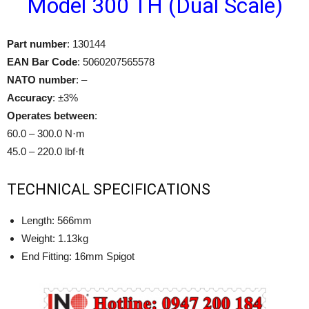
Model 300 TH (Dual Scale)
Part number
: 130144
EAN Bar Code
: 5060207565578
NATO number
: –
Accuracy
: ±3%
Operates between
:
60.0 – 300.0 N·m
45.0 – 220.0 lbf·ft
TECHNICAL SPECIFICATIONS
Length: 566mm
Weight: 1.13kg
End Fitting: 16mm Spigot