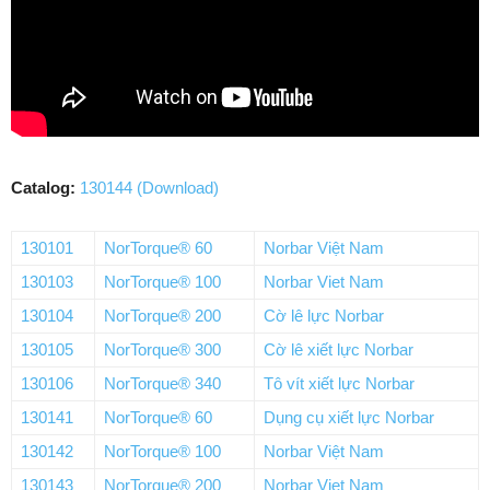
Catalog:
130144 (Download)
130101
NorTorque® 60
Norbar Việt Nam
130103
NorTorque® 100
Norbar Viet Nam
130104
NorTorque® 200
Cờ lê lực Norbar
130105
NorTorque® 300
Cờ lê xiết lực Norbar
130106
NorTorque® 340
Tô vít xiết lực Norbar
130141
NorTorque® 60
Dụng cụ xiết lực Norbar
130142
NorTorque® 100
Norbar Việt Nam
130143
NorTorque® 200
Norbar Viet Nam