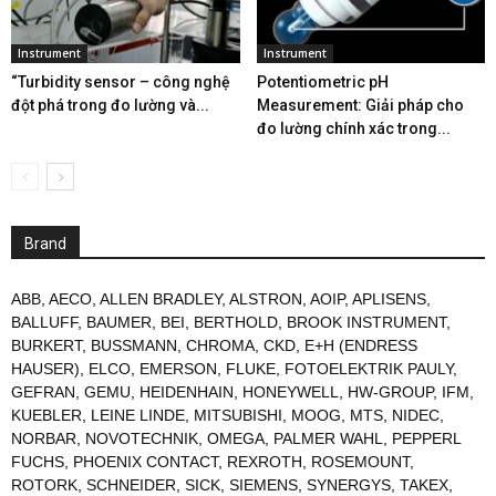
Instrument
Instrument
“Turbidity sensor – công nghệ
Potentiometric pH
đột phá trong đo lường và...
Measurement: Giải pháp cho
đo lường chính xác trong...
Brand
ABB
,
AECO
,
ALLEN BRADLEY
,
ALSTRON
,
AOIP
,
APLISENS
,
BALLUFF
,
BAUMER
,
BEI
,
BERTHOLD
,
BROOK INSTRUMENT
,
BURKERT
,
BUSSMANN
,
CHROMA
,
CKD
,
E+H (ENDRESS
HAUSER)
,
ELCO
,
EMERSON
,
FLUKE
,
FOTOELEKTRIK PAULY
,
GEFRAN
,
GEMU
,
HEIDENHAIN
,
HONEYWELL
,
HW-GROUP
,
IFM
,
KUEBLER
,
LEINE LINDE
,
MITSUBISHI
,
MOOG
,
MTS
,
NIDEC
,
NORBAR
,
NOVOTECHNIK
,
OMEGA
,
PALMER WAHL
,
PEPPERL
FUCHS
,
PHOENIX CONTACT
,
REXROTH
,
ROSEMOUNT
,
ROTORK
,
SCHNEIDER
,
SICK
,
SIEMENS
,
SYNERGYS
,
TAKEX
,