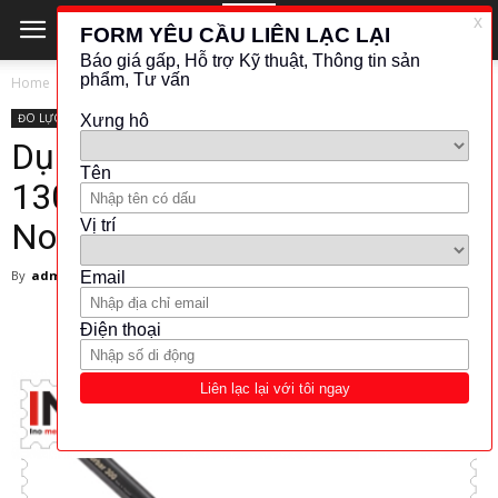
Home
ĐO LỰC - MOMEN
ĐO LỰC - MOMEN
NORBAR
Dụng cụ siết lực Norbar –
130144 – Torque Wrenches –
Norbar Việt Nam
By
admin
-
1 February 2018
19004
2159