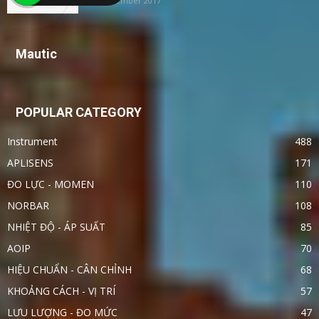
24 November 2017
Mautic
POPULAR CATEGORY
Instrument
488
APLISENS
171
ĐO LỰC - MOMEN
110
NORBAR
108
NHIỆT ĐỘ - ÁP SUẤT
85
AOIP
70
HIỆU CHUẨN - CÂN CHỈNH
68
KHOẢNG CÁCH - VỊ TRÍ
57
LƯU LƯỢNG - ĐO MỨC
47