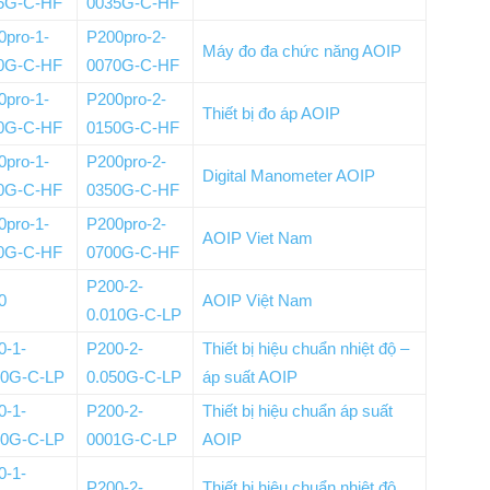
5G-C-HF
0035G-C-HF
0pro-1-
P200pro-2-
Máy đo đa chức năng AOIP
0G-C-HF
0070G-C-HF
0pro-1-
P200pro-2-
Thiết bị đo áp AOIP
0G-C-HF
0150G-C-HF
0pro-1-
P200pro-2-
Digital Manometer AOIP
0G-C-HF
0350G-C-HF
0pro-1-
P200pro-2-
AOIP Viet Nam
0G-C-HF
0700G-C-HF
P200-2-
0
AOIP Việt Nam
0.010G-C-LP
0-1-
P200-2-
Thiết bị hiệu chuẩn nhiệt độ –
10G-C-LP
0.050G-C-LP
áp suất AOIP
0-1-
P200-2-
Thiết bị hiệu chuẩn áp suất
50G-C-LP
0001G-C-LP
AOIP
0-1-
P200-2-
Thiết bị hiệu chuẩn nhiệt độ