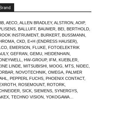
Brand
BB
,
AECO
,
ALLEN BRADLEY
,
ALSTRON
,
AOIP
,
PLISENS
,
BALLUFF
,
BAUMER
,
BEI
,
BERTHOLD
,
ROOK INSTRUMENT
,
BURKERT
,
BUSSMANN
,
HROMA
,
CKD
,
E+H (ENDRESS HAUSER)
,
LCO
,
EMERSON
,
FLUKE
,
FOTOELEKTRIK
AULY
,
GEFRAN
,
GEMU
,
HEIDENHAIN
,
ONEYWELL
,
HW-GROUP
,
IFM
,
KUEBLER
,
EINE LINDE
,
MITSUBISHI
,
MOOG
,
MTS
,
NIDEC
,
ORBAR
,
NOVOTECHNIK
,
OMEGA
,
PALMER
AHL
,
PEPPERL FUCHS
,
PHOENIX CONTACT
,
EXROTH
,
ROSEMOUNT
,
ROTORK
,
CHNEIDER
,
SICK
,
SIEMENS
,
SYNERGYS
,
AKEX
,
TECHNO VISION
,
YOKOGAWA
…