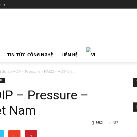
ums
TIN TỨC-CÔNG NGHỆ
LIÊN HỆ
ị đo áp AOIP – Pressure – HM22 – AOIP Việt...
NH
OIP – Pressure –
ệt Nam
5682
487