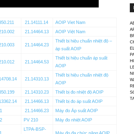
850.211
21.14111.14
AOIP Viet Nam
A
A
210.002
21.14464.13
AOIP Việt Nam
B
Thiết bị hiệu chuẩn nhiệt độ –
C
210.003
21.14464.23
E
áp suất AOIP
P
Thiết bị hiệu chuẩn áp suất
H
210.012
21.14464.53
AOIP
L
N
Thiết bị hiệu chuẩn nhiệt độ
14708.14
21.14310.13
W
AOIP
R
850.199
21.14310.23
Thiết bị đo nhiệt độ AOIP
S
T
13362.14
21.14466.13
Thiết bị đo áp suất AOIP
1
21.14466.23
Máy đo Áp suất AOIP
2
PV 210
Máy đo nhiệt AOIP
LTPA-BSP-
1
Máy đo đa chức năng AOIP