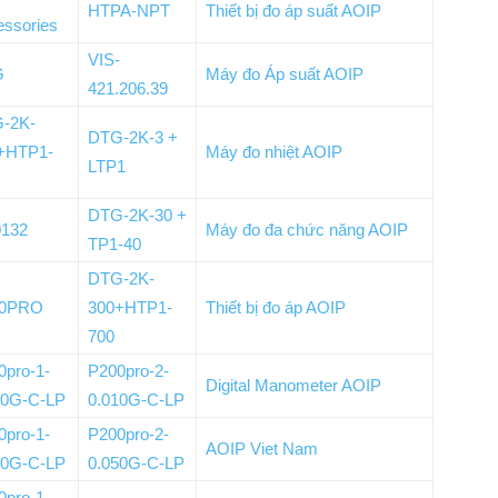
HTPA-NPT
Thiết bị đo áp suất AOIP
essories
VIS-
G
Máy đo Áp suất AOIP
421.206.39
-2K-
DTG-2K-3 +
+HTP1-
Máy đo nhiệt AOIP
LTP1
DTG-2K-30 +
0132
Máy đo đa chức năng AOIP
TP1-40
DTG-2K-
00PRO
300+HTP1-
Thiết bị đo áp AOIP
700
0pro-1-
P200pro-2-
Digital Manometer AOIP
10G-C-LP
0.010G-C-LP
0pro-1-
P200pro-2-
AOIP Viet Nam
50G-C-LP
0.050G-C-LP
0pro-1-