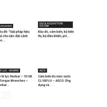
DATA ACQUISITION
nstrument
SYSTEM
êu đề: “Giải pháp hiệu
Đầu dò, cảm biến, bộ hiển
ả cho việc đặt cảnh
thị, bộ điều khiển, pH...
o...
O LỰC - MOMEN
AECO
 lê lực Norbar – 15145
Cảm biến đo mức nước
Torque Wrenches –
CL1001/U – AECO: Ứng
rbar...
dụng và...