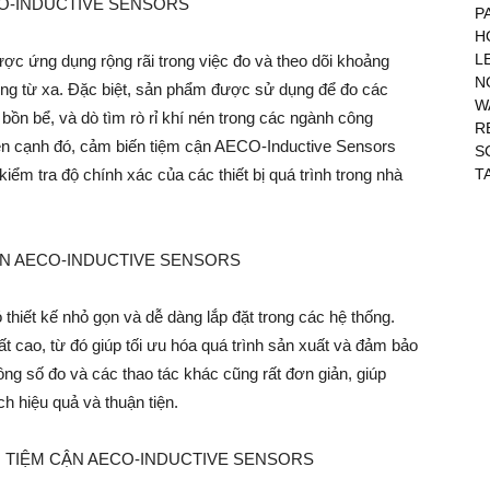
O-INDUCTIVE SENSORS
P
H
L
c ứng dụng rộng rãi trong việc đo và theo dõi khoảng
N
tượng từ xa. Đặc biệt, sản phẩm được sử dụng để đo các
W
bồn bể, và dò tìm rò rỉ khí nén trong các ngành công
R
Bên cạnh đó, cảm biến tiệm cận AECO-Inductive Sensors
S
T
ểm tra độ chính xác của các thiết bị quá trình trong nhà
ẬN AECO-INDUCTIVE SENSORS
hiết kế nhỏ gọn và dễ dàng lắp đặt trong các hệ thống.
t cao, từ đó giúp tối ưu hóa quá trình sản xuất và đảm bảo
ông số đo và các thao tác khác cũng rất đơn giản, giúp
 hiệu quả và thuận tiện.
N TIỆM CẬN AECO-INDUCTIVE SENSORS