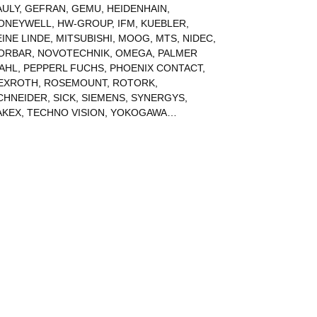
AULY
,
GEFRAN
,
GEMU
,
HEIDENHAIN
,
ONEYWELL
,
HW-GROUP
,
IFM
,
KUEBLER
,
EINE LINDE
,
MITSUBISHI
,
MOOG
,
MTS
,
NIDEC
,
ORBAR
,
NOVOTECHNIK
,
OMEGA
,
PALMER
AHL
,
PEPPERL FUCHS
,
PHOENIX CONTACT
,
EXROTH
,
ROSEMOUNT
,
ROTORK
,
CHNEIDER
,
SICK
,
SIEMENS
,
SYNERGYS
,
AKEX
,
TECHNO VISION
,
YOKOGAWA
…