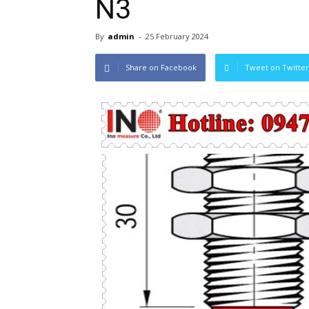
N3
By
admin
-
25 February 2024
Share on Facebook
Tweet on Twitter