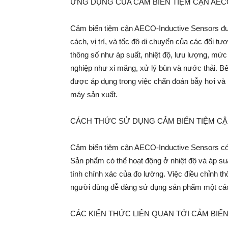
ỨNG DỤNG CỦA CẢM BIẾN TIỆM CẬN AEC
Cảm biến tiệm cận AECO-Inductive Sensors đượ
cách, vị trí, và tốc độ di chuyển của các đối 
thông số như áp suất, nhiệt độ, lưu lượng, mức 
nghiệp như xi măng, xử lý bùn và nước thải. 
được áp dụng trong việc chẩn đoán bẫy hơi và ki
máy sản xuất.
CÁCH THỨC SỬ DỤNG CẢM BIẾN TIỆM C
Cảm biến tiệm cận AECO-Inductive Sensors có t
Sản phẩm có thể hoạt động ở nhiệt độ và áp suấ
tính chính xác của đo lường. Việc điều chỉnh th
người dùng dễ dàng sử dụng sản phẩm một cách
CÁC KIẾN THỨC LIÊN QUAN TỚI CẢM BIẾ