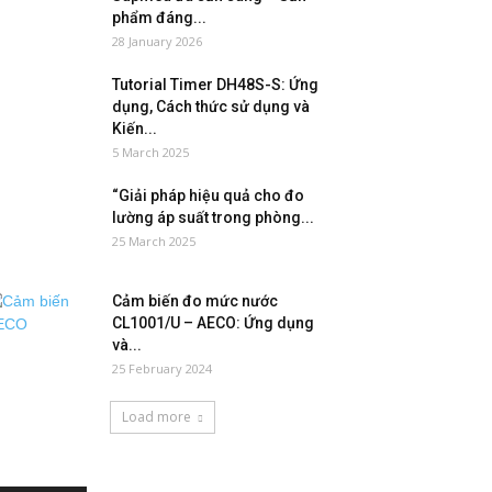
phẩm đáng...
28 January 2026
Tutorial Timer DH48S-S: Ứng
dụng, Cách thức sử dụng và
Kiến...
5 March 2025
“Giải pháp hiệu quả cho đo
lường áp suất trong phòng...
25 March 2025
Cảm biến đo mức nước
CL1001/U – AECO: Ứng dụng
và...
25 February 2024
Load more