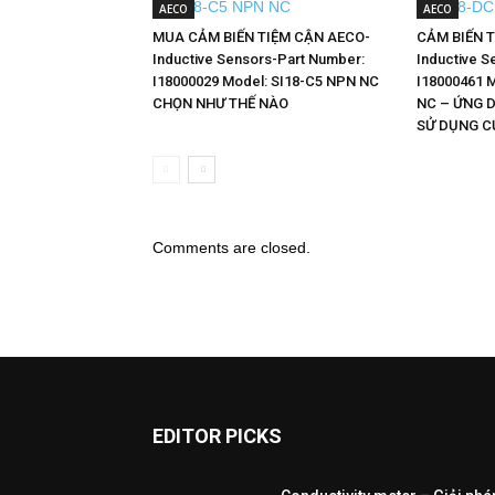
AECO
AECO
MUA CẢM BIẾN TIỆM CẬN AECO-
CẢM BIẾN 
Inductive Sensors-Part Number:
Inductive S
I18000029 Model: SI18-C5 NPN NC
I18000461 
CHỌN NHƯ THẾ NÀO
NC – ỨNG 
SỬ DỤNG C
Comments are closed.
EDITOR PICKS