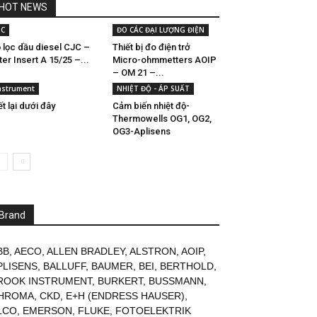
HOT NEWS
JC
ĐO CÁC ĐẠI LƯỢNG ĐIỆN
 lọc dầu diesel CJC –
Thiết bị đo điện trở
lter Insert A 15/25 –...
Micro-ohmmetters AOIP
– OM 21 –...
nstrument
NHIỆT ĐỘ - ÁP SUẤT
ết lại dưới đây
Cảm biến nhiệt độ-
Thermowells OG1, OG2,
OG3-Aplisens
Brand
BB
,
AECO
,
ALLEN BRADLEY
,
ALSTRON
,
AOIP
,
PLISENS
,
BALLUFF
,
BAUMER
,
BEI
,
BERTHOLD
,
ROOK INSTRUMENT
,
BURKERT
,
BUSSMANN
,
HROMA
,
CKD
,
E+H (ENDRESS HAUSER)
,
LCO
,
EMERSON
,
FLUKE
,
FOTOELEKTRIK