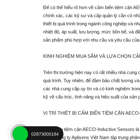
Để có thể hiểu rõ hơn về cảm biến tiệm cận 
chính xác, các kỹ sư và cấp quản lý cần có nh
thiết bị quá trình trong ngành công nghiệp và 
nhiệt độ, áp suất, lưu lượng, mức bồn bể, và đi
sản phẩm phù hợp với nhu cầu và yêu cầu của 
KINH NGHIỆM MUA SẮM VÀ LỰA CHỌN CẢ
Trên thị trường hiện nay có rất nhiều nhà cung 
quá trình. Tuy nhiên, để đảm bảo chất lượng và
các nhà cung cấp uy tín và có kinh nghiệm tron
kỹ về cấu trúc, tính năng và hiệu suất của sả
VỊ TRÍ THIẾT BỊ CẢM BIẾN TIỆM CẬN AE
Cảm biến tiệm cận AECO-Inductive Sensors là m
02873000184
được công ty Aplisens Việt Nam tập trung phâ