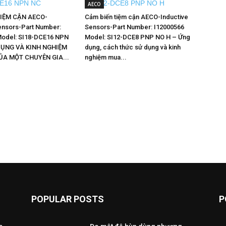
AECO
TIỆM CẬN AECO-
Cảm biến tiệm cận AECO-Inductive
ensors-Part Number:
Sensors-Part Number: I12000566
Model: SI18-DCE16 NPN
Model: SI12-DCE8 PNP NO H – Ứng
DỤNG VÀ KINH NGHIỆM
dụng, cách thức sử dụng và kinh
ỦA MỘT CHUYÊN GIA...
nghiệm mua...
POPULAR POSTS
P