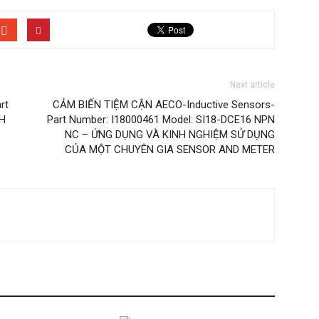
Next article
rt
CẢM BIẾN TIỆM CẬN AECO-Inductive Sensors-
 H
Part Number: I18000461 Model: SI18-DCE16 NPN
NC – ỨNG DỤNG VÀ KINH NGHIỆM SỬ DỤNG
CỦA MỘT CHUYÊN GIA SENSOR AND METER