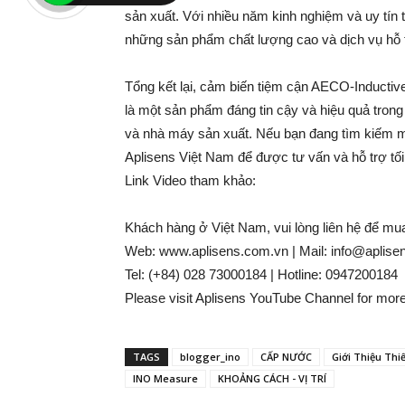
sản xuất. Với nhiều năm kinh nghiệm và uy tín
những sản phẩm chất lượng cao và dịch vụ hỗ tr
Tổng kết lại, cảm biến tiệm cận AECO-Inducti
là một sản phẩm đáng tin cậy và hiệu quả trong
và nhà máy sản xuất. Nếu bạn đang tìm kiếm mộ
Aplisens Việt Nam để được tư vấn và hỗ trợ tối
Link Video tham khảo:
Khách hàng ở Việt Nam, vui lòng liên hệ để mu
Web: www.aplisens.com.vn | Mail: info@aplise
Tel: (+84) 028 73000184 | Hotline: 0947200184
Please visit Aplisens YouTube Channel for more
TAGS
blogger_ino
CẤP NƯỚC
Giới Thiệu Thi
INO Measure
KHOẢNG CÁCH - VỊ TRÍ