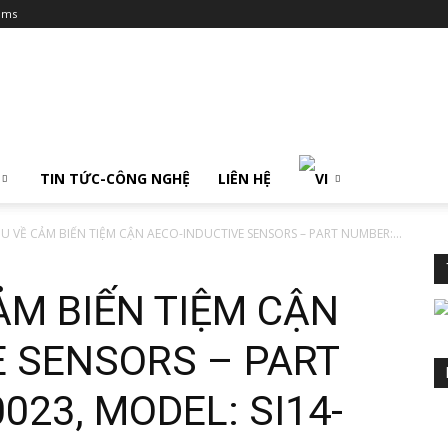
ums
TIN TỨC-CÔNG NGHỆ
LIÊN HỆ
ỆU VỀ CẢM BIẾN TIỆM CẬN AECO-INDUCTIVE SENSORS – PART NUMBER:...
CẢM BIẾN TIỆM CẬN
E SENSORS – PART
023, MODEL: SI14-