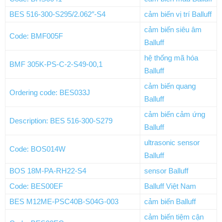
BES 516-300-S295/2.062″-S4
cảm biến vị trí Balluff
cảm biến siêu âm
Code: BMF005F
Balluff
hệ thống mã hóa
BMF 305K-PS-C-2-S49-00,1
Balluff
cảm biến quang
Ordering code: BES033J
Balluff
cảm biến cảm ứng
Description: BES 516-300-S279
Balluff
ultrasonic sensor
Code: BOS014W
Balluff
BOS 18M-PA-RH22-S4
sensor Balluff
Code: BES00EF
Balluff Việt Nam
BES M12ME-PSC40B-S04G-003
cảm biến Balluff
cảm biến tiệm cận