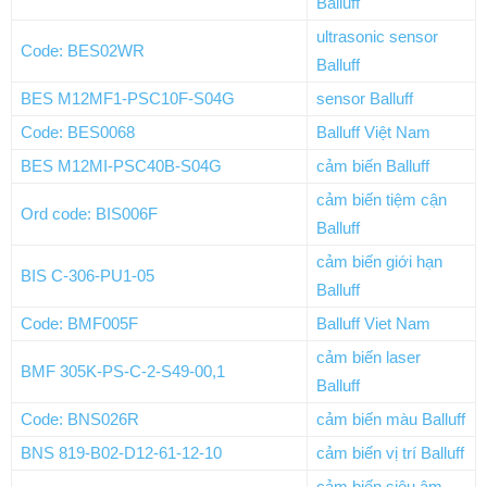
Balluff
ultrasonic sensor
Code: BES02WR
Balluff
BES M12MF1-PSC10F-S04G
sensor Balluff
Code: BES0068
Balluff Việt Nam
BES M12MI-PSC40B-S04G
cảm biến Balluff
cảm biến tiệm cận
Ord code: BIS006F
Balluff
cảm biến giới hạn
BIS C-306-PU1-05
Balluff
Code: BMF005F
Balluff Viet Nam
cảm biến laser
BMF 305K-PS-C-2-S49-00,1
Balluff
Code: BNS026R
cảm biến màu Balluff
BNS 819-B02-D12-61-12-10
cảm biến vị trí Balluff
cảm biến siêu âm