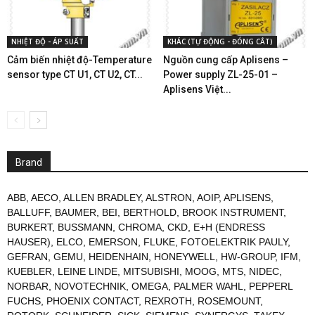
NHIỆT ĐỘ - ÁP SUẤT
KHÁC (TỰ ĐỘNG - ĐÓNG CẮT)
Cảm biến nhiệt độ-Temperature
Nguồn cung cấp Aplisens –
sensor type CT U1, CT U2, CT...
Power supply ZL-25-01 –
Aplisens Việt...
Brand
ABB
,
AECO
,
ALLEN BRADLEY
,
ALSTRON
,
AOIP
,
APLISENS
,
BALLUFF
,
BAUMER
,
BEI
,
BERTHOLD
,
BROOK INSTRUMENT
,
BURKERT
,
BUSSMANN
,
CHROMA
,
CKD
,
E+H (ENDRESS
HAUSER)
,
ELCO
,
EMERSON
,
FLUKE
,
FOTOELEKTRIK PAULY
,
GEFRAN
,
GEMU
,
HEIDENHAIN
,
HONEYWELL
,
HW-GROUP
,
IFM
,
KUEBLER
,
LEINE LINDE
,
MITSUBISHI
,
MOOG
,
MTS
,
NIDEC
,
NORBAR
,
NOVOTECHNIK
,
OMEGA
,
PALMER WAHL
,
PEPPERL
FUCHS
,
PHOENIX CONTACT
,
REXROTH
,
ROSEMOUNT
,