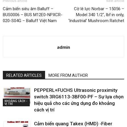
Previous article
Next article
Cảm biến siêu âm Balluff –
Cờ lê lực Norbar – 15056 –
BUS0006 – BUS M12E0-NPXCR-
Model 340 1/2″, lbf·in only,
020-S04G – Balluff Việt Nam
‘Industrial’ Mushroom Ratchet
admin
RELATED ARTICLES
MORE FROM AUTHOR
PEPPERL+FUCHS Ultrasonic proximity
switch 3RG6113-3BF00-PF – Sự lựa chọn
KHOẢNG CÁCH -
hiệu quả cho các ứng dụng đo khoảng
VỊ TRÍ
cách vị trí
Cảm biến quang Takex (HMD) -Fiber