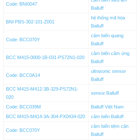
Code: BNI0047
Balluff
hệ thống mã hóa
BNI PBS-302-101-Z001
Balluff
cảm biến quang
Code: BCC070Y
Balluff
cảm biến cảm ứng
BCC M415-0000-1B-031-PS72N1-020
Balluff
ultrasonic sensor
Code: BCC0A14
Balluff
BCC M415-M412-3B-329-PS72N1-
sensor Balluff
020
Code: BCC039M
Balluff Việt Nam
BCC M415-M414-3A-304-PX0434-020
cảm biến Balluff
cảm biến tiệm cận
Code: BCC070Y
Balluff