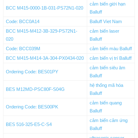
cảm biến giới hạn
BCC M415-0000-1B-031-PS72N1-020
Balluff
Code: BCC0A14
Balluff Viet Nam
BCC M415-M412-3B-329-PS72N1-
cảm biến laser
020
Balluff
Code: BCC039M
cảm biến màu Balluff
BCC M415-M414-3A-304-PX0434-020
cảm biến vị trí Balluff
cảm biến siêu âm
Ordering Code: BES01PY
Balluff
hệ thống mã hóa
BES M12MD-PSC80F-S04G
Balluff
cảm biến quang
Ordering Code: BES00PK
Balluff
cảm biến cảm ứng
BES 516-325-E5-C-S4
Balluff
ultrasonic sensor