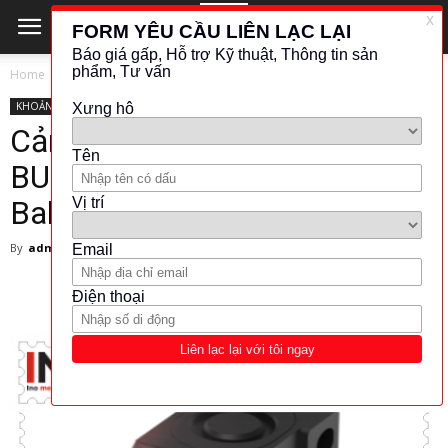
Home
KHOẢNG CÁCH - VỊ TRÍ
BALLUFF
KHOẢNG CÁCH - VỊ TRÍ
BALLUFF
Cảm biến siêu âm Balluff –
BUS004K – BUS R06K1-XA –
Balluff Việt Nam
By
admin
-
20 March 2018
11641
1234