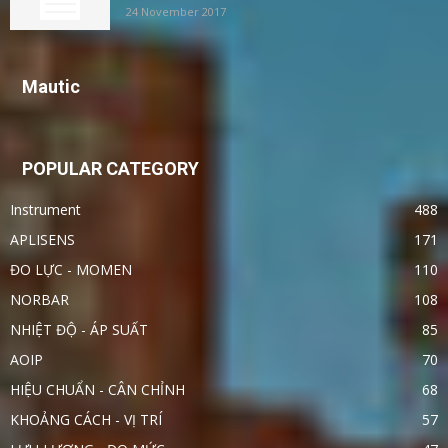
24 November 2017
Mautic
POPULAR CATEGORY
Instrument
488
APLISENS
171
ĐO LỰC - MOMEN
110
NORBAR
108
NHIỆT ĐỘ - ÁP SUẤT
85
AOIP
70
HIỆU CHUẨN - CÂN CHỈNH
68
KHOẢNG CÁCH - VỊ TRÍ
57