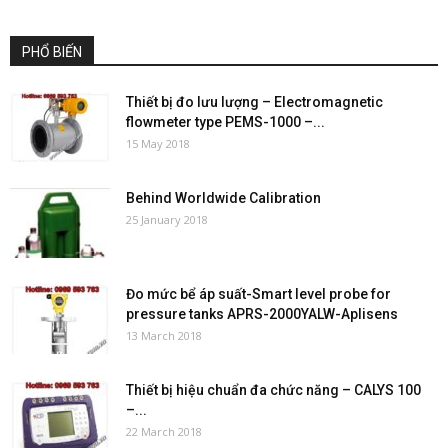
PHỔ BIẾN
Thiết bị đo lưu lượng – Electromagnetic
flowmeter type PEMS-1000 –...
15 May 2018
Behind Worldwide Calibration
25 January 2018
Đo mức bể áp suất-Smart level probe for
pressure tanks APRS-2000YALW-Aplisens
13 March 2018
Thiết bị hiệu chuẩn đa chức năng – CALYS 100
–...
22 March 2018