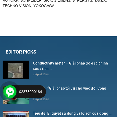
ROTORK
,
SCHNEIDER
,
SICK
,
SIEMENS
,
SYNERGYS
,
TAKEX
,
TECHNO VISION
,
YOKOGAWA
…
EDITOR PICKS
Conductivity meter – Giải pháp đo đạc chính
xác và tin...
9 April 2026
Tiêu đề: “Giải pháp tối ưu cho việc đo lường
02873000184
trong...
9 April 2026
Tiêu đề: Bí quyết sử dụng và lợi ích của dòng...