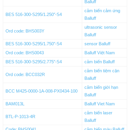
Balluff
cảm biến cảm ứng
BES 516-300-S295/1.250″-S4
Balluff
ultrasonic sensor
Ord code: BHS003Y
Balluff
BES 516-300-S295/1.750″-S4
sensor Balluff
Ord code: BHS0043
Balluff Việt Nam
BES 516-300-S295/2.775″-S4
cảm biến Balluff
cảm biến tiệm cận
Ord code: BCC032R
Balluff
cảm biến giới hạn
BCC M425-0000-1A-008-PX0434-100
Balluff
BAM013L
Balluff Viet Nam
cảm biến laser
BTL-P-1013-4R
Balluff
Code: BHS0041
cảm biến màu Balluff