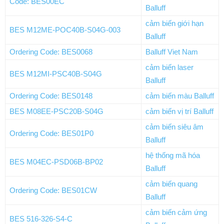
Code: BES00EC
Balluff
cảm biến giới hạn
BES M12ME-POC40B-S04G-003
Balluff
Ordering Code: BES0068
Balluff Viet Nam
cảm biến laser
BES M12MI-PSC40B-S04G
Balluff
Ordering Code: BES0148
cảm biến màu Balluff
BES M08EE-PSC20B-S04G
cảm biến vị trí Balluff
cảm biến siêu âm
Ordering Code: BES01P0
Balluff
hệ thống mã hóa
BES M04EC-PSD06B-BP02
Balluff
cảm biến quang
Ordering Code: BES01CW
Balluff
cảm biến cảm ứng
BES 516-326-S4-C