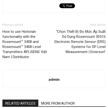
Previous article
Next article
How to use Historian
“Chọn Thiết Bị Đo Mức Áp Suất
functionality with the
Sử Dụng Rosemount 3051S
Rosemount™ 3408 and
Electronic Remote Sensor (ERS)
Rosemount™ 5408 Level
Systems for DP Level
Transmitters APLISENS Việt
Measurement | Emerson”
Nam | Distributor
admin
RELATED ARTICLES
MORE FROM AUTHOR