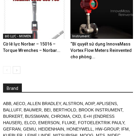
ĐO LỰC - MOMEN
Instrument
Cờ lê lực Norbar – 15016 –
“Bí quyết sử dụng InnovaMass
Torque Wrenches – Norbar...
Vortex Flow Meters Reinvented
cho phòng...
Brand
ABB
,
AECO
,
ALLEN BRADLEY
,
ALSTRON
,
AOIP
,
APLISENS
,
BALLUFF
,
BAUMER
,
BEI
,
BERTHOLD
,
BROOK INSTRUMENT
,
BURKERT
,
BUSSMANN
,
CHROMA
,
CKD
,
E+H (ENDRESS
HAUSER)
,
ELCO
,
EMERSON
,
FLUKE
,
FOTOELEKTRIK PAULY
,
GEFRAN
,
GEMU
,
HEIDENHAIN
,
HONEYWELL
,
HW-GROUP
,
IFM
,
KUEBLER
,
LEINE LINDE
,
MITSUBISHI
,
MOOG
,
MTS
,
NIDEC
,