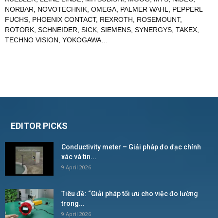
NORBAR
,
NOVOTECHNIK
,
OMEGA
,
PALMER WAHL
,
PEPPERL
FUCHS
,
PHOENIX CONTACT
,
REXROTH
,
ROSEMOUNT
,
ROTORK
,
SCHNEIDER
,
SICK
,
SIEMENS
,
SYNERGYS
,
TAKEX
,
TECHNO VISION
,
YOKOGAWA
…
EDITOR PICKS
Conductivity meter – Giải pháp đo đạc chính
xác và tin...
9 April 2026
Tiêu đề: “Giải pháp tối ưu cho việc đo lường
trong...
9 April 2026