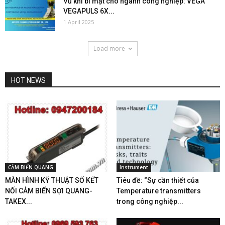
Vũ khí bí mật cho ngành công nghiệp: VEGA
VEGAPULS 6X...
1 April 2025
Load more
HOT NEWS
CẢM BIẾN QUANG
Instrument
MÀN HÌNH KỸ THUẬT SỐ KẾT
Tiêu đề: “Sự cần thiết của
NỐI CẢM BIẾN SỢI QUANG-
Temperature transmitters
TAKEX...
trong công nghiệp...