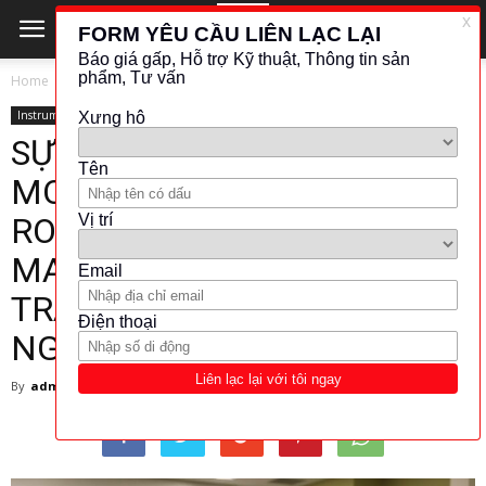
Home
Instrument
Instrument
SỰ CẦN THIẾT CỦA WALL
MOUNT BUTTONS CHO
ROSEMOUNT 8712
MAGNETIC FLOW
TRANSMITTER TRONG CÔNG
NGHIỆP
By
admin
-
14 March 2025
252
0