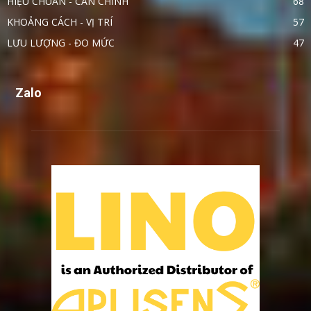
HIỆU CHUẨN - CÂN CHỈNH
68
KHOẢNG CÁCH - VỊ TRÍ
57
LƯU LƯỢNG - ĐO MỨC
47
Zalo