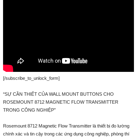
[/subscribe_to_unlock_form]
“SỰ CẦN THIẾT CỦA WALL MOUNT BUTTONS CHO
ROSEMOUNT 8712 MAGNETIC FLOW TRANSMITTER
TRONG CÔNG NGHIỆP”
Rosemount 8712 Magnetic Flow Transmitter là thiết bị đo lường
chính xác và tin cậy trong các ứng dụng công nghiệp, phòng thí