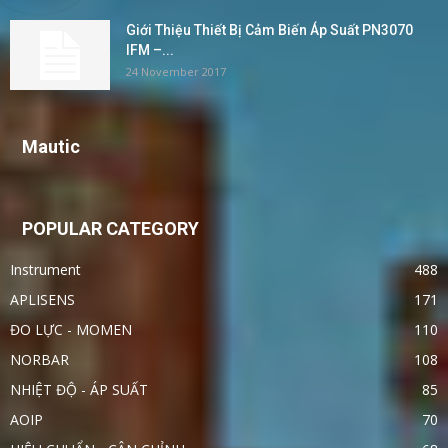
Giới Thiệu Thiết Bị Cảm Biến Áp Suất PN3070
IFM –...
24 November 2017
Mautic
POPULAR CATEGORY
Instrument
488
APLISENS
171
ĐO LỰC - MOMEN
110
NORBAR
108
NHIỆT ĐỘ - ÁP SUẤT
85
AOIP
70