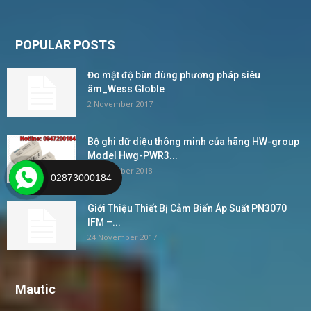
POPULAR POSTS
Đo mật độ bùn dùng phương pháp siêu
âm_Wess Globle
2 November 2017
Bộ ghi dữ diệu thông minh của hãng HW-group
Model Hwg-PWR3...
4 December 2018
02873000184
Giới Thiệu Thiết Bị Cảm Biến Áp Suất PN3070
IFM –...
24 November 2017
Mautic