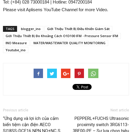
Tel: (+84) 028 73000184 | Hotline: 0947200184
Please visit Aplisens YouTube Channel for more Video.
TAGS
blogger_ino
Giới Thiệu Thiết Bị Điều Khiển Giám Sát
Giới Thiệu Thiết Bị Đo Khoảng Cách O1D100 IFM - Pressure Sensor IFM
INO Measure
WATER/WASTEWATER QUALITY MONITORING
Youtube_ino
Previous article
Next article
“Ứng dụng và lợi ích của cảm
PEPPERL+FUCHS Ultrasonic
biến tiệm cận điện AECO
proximity switch 3RG6113-
SI18SS-DCE16 NPN NO+NC S
3BF00-PF – Sự lựa chọn hiệu