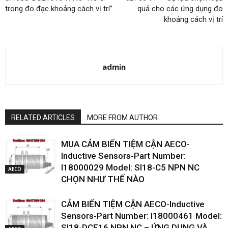
trong đo đạc khoảng cách vị trí”
quả cho các ứng dụng đo
khoảng cách vị trí
admin
RELATED ARTICLES
MORE FROM AUTHOR
MUA CẢM BIẾN TIỆM CẬN AECO-
Inductive Sensors-Part Number:
I18000029 Model: SI18-C5 NPN NC
AECO
CHỌN NHƯ THẾ NÀO
CẢM BIẾN TIỆM CẬN AECO-Inductive
Sensors-Part Number: I18000461 Model:
SI18-DCE16 NPN NC – ỨNG DỤNG VÀ