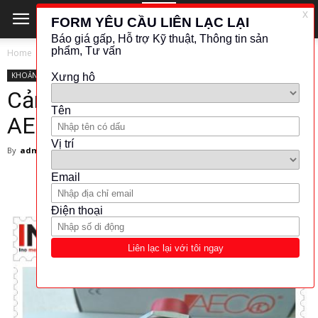
Home
KHOẢNG CÁCH - VỊ TRÍ
AECO
KHOẢNG CÁCH - VỊ TRÍ
AECO
Cảm biến tiệm cận điện cảm
AECO SI18-CE8 PNP NO- Ý
By
admin
-
25 February 2024
3463
130