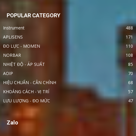
POPULAR CATEGORY
Instrument
488
APLISENS
171
ĐO LỰC - MOMEN
110
NORBAR
108
NHIỆT ĐỘ - ÁP SUẤT
85
AOIP
70
HIỆU CHUẨN - CÂN CHỈNH
68
KHOẢNG CÁCH - VỊ TRÍ
57
LƯU LƯỢNG - ĐO MỨC
47
Zalo