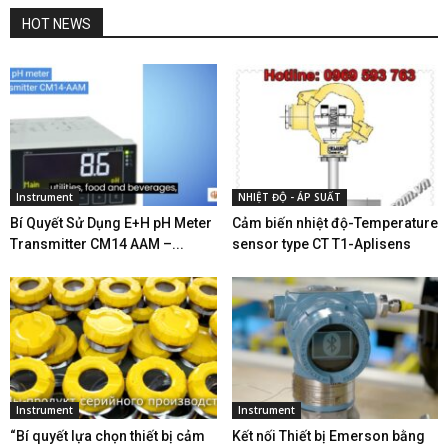
HOT NEWS
Instrument
NHIỆT ĐỘ - ÁP SUẤT
Bí Quyết Sử Dụng E+H pH Meter
Cảm biến nhiệt độ-Temperature
Transmitter CM14 AAM –...
sensor type CT T1-Aplisens
Instrument
Instrument
“Bí quyết lựa chọn thiết bị cảm
Kết nối Thiết bị Emerson bằng