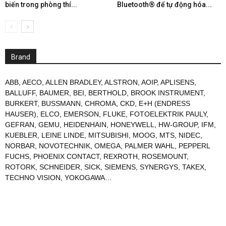
biến trong phòng thí...
Bluetooth® để tự động hóa...
Brand
ABB
,
AECO
,
ALLEN BRADLEY
,
ALSTRON
,
AOIP
,
APLISENS
,
BALLUFF
,
BAUMER
,
BEI
,
BERTHOLD
,
BROOK INSTRUMENT
,
BURKERT
,
BUSSMANN
,
CHROMA
,
CKD
,
E+H (ENDRESS
HAUSER)
,
ELCO
,
EMERSON
,
FLUKE
,
FOTOELEKTRIK PAULY
,
GEFRAN
,
GEMU
,
HEIDENHAIN
,
HONEYWELL
,
HW-GROUP
,
IFM
,
KUEBLER
,
LEINE LINDE
,
MITSUBISHI
,
MOOG
,
MTS
,
NIDEC
,
NORBAR
,
NOVOTECHNIK
,
OMEGA
,
PALMER WAHL
,
PEPPERL
FUCHS
,
PHOENIX CONTACT
,
REXROTH
,
ROSEMOUNT
,
ROTORK
,
SCHNEIDER
,
SICK
,
SIEMENS
,
SYNERGYS
,
TAKEX
,
TECHNO VISION
,
YOKOGAWA
…