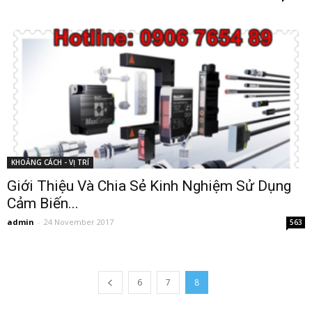
KHOẢNG CÁCH - VỊ TRÍ
Giới Thiệu Và Chia Sẻ Kinh Nghiệm Sử Dụng
Cảm Biến...
admin
-
24 November 2017
563
6
7
8