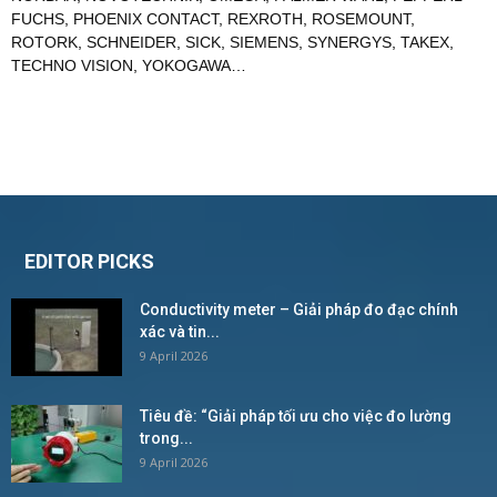
FUCHS
,
PHOENIX CONTACT
,
REXROTH
,
ROSEMOUNT
,
ROTORK
,
SCHNEIDER
,
SICK
,
SIEMENS
,
SYNERGYS
,
TAKEX
,
TECHNO VISION
,
YOKOGAWA
…
EDITOR PICKS
Conductivity meter – Giải pháp đo đạc chính
xác và tin...
9 April 2026
Tiêu đề: “Giải pháp tối ưu cho việc đo lường
trong...
9 April 2026