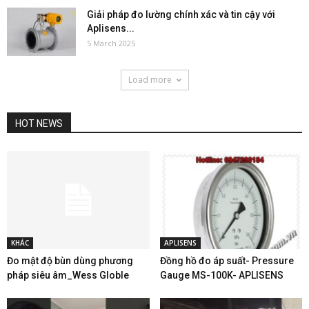
Giải pháp đo lường chính xác và tin cậy với
Aplisens...
5 March 2025
Load more
HOT NEWS
KHÁC
APLISENS
Đo mật độ bùn dùng phương
Đồng hồ đo áp suất- Pressure
pháp siêu âm_Wess Globle
Gauge MS-100K- APLISENS