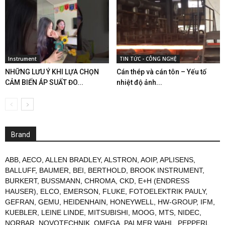
Instrument
TIN TỨC - CÔNG NGHỆ
NHỮNG LƯU Ý KHI LỰA CHỌN
Cán thép và cán tôn – Yếu tố
CẢM BIẾN ÁP SUẤT ĐO...
nhiệt độ ảnh...
Brand
ABB
,
AECO
,
ALLEN BRADLEY
,
ALSTRON
,
AOIP
,
APLISENS
,
BALLUFF
,
BAUMER
,
BEI
,
BERTHOLD
,
BROOK INSTRUMENT
,
BURKERT
,
BUSSMANN
,
CHROMA
,
CKD
,
E+H (ENDRESS
HAUSER)
,
ELCO
,
EMERSON
,
FLUKE
,
FOTOELEKTRIK PAULY
,
GEFRAN
,
GEMU
,
HEIDENHAIN
,
HONEYWELL
,
HW-GROUP
,
IFM
,
KUEBLER
,
LEINE LINDE
,
MITSUBISHI
,
MOOG
,
MTS
,
NIDEC
,
NORBAR
,
NOVOTECHNIK
,
OMEGA
,
PALMER WAHL
,
PEPPERL