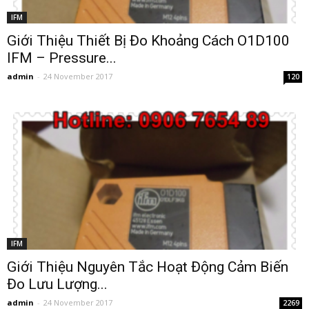
IFM
Giới Thiệu Thiết Bị Đo Khoảng Cách O1D100
IFM – Pressure...
admin
-
24 November 2017
120
IFM
Giới Thiệu Nguyên Tắc Hoạt Động Cảm Biến
Đo Lưu Lượng...
admin
-
24 November 2017
2269