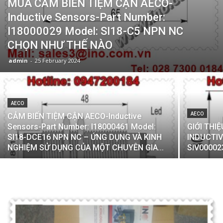
MUA CẢM BIẾN TIỆM CẬN AECO-
Inductive Sensors-Part Number:
I18000029 Model: SI18-C5 NPN NC
CHỌN NHƯ THẾ NÀO
admin
-
25 February 2024
AECO
AECO
CẢM BIẾN TIỆM CẬN AECO-Inductive
Sensors-Part Number: I18000461 Model:
GIỚI THI
SI18-DCE16 NPN NC – ỨNG DỤNG VÀ KINH
INDUCTIV
NGHIỆM SỬ DỤNG CỦA MỘT CHUYÊN GIA...
SIV00002