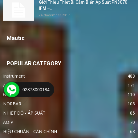
Giới Thiệu Thiết Bị Cảm Biến Áp Suất PN3070
IFM –...
24 November 2017
Mautic
POPULAR CATEGORY
Instrument
488
APLISENS
171
02873000184
ĐO LỰC - MOMEN
110
NORBAR
108
NHIỆT ĐỘ - ÁP SUẤT
85
AOIP
70
HIỆU CHUẨN - CÂN CHỈNH
68