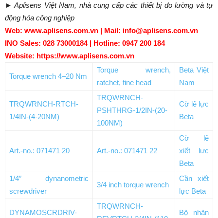
► Aplisens Việt Nam, nhà cung cấp các thiết bị đo lường và tự
động hóa công nghiệp
Web: www.aplisens.com.vn | Mail: info@aplisens.com.vn
INO Sales: 028 73000184 | Hotline: 0947 200 184
Website: https://www.aplisens.com.vn
Torque wrench,
Beta Việt
Torque wrench 4–20 Nm
ratchet, fine head
Nam
TRQWRNCH-
TRQWRNCH-RTCH-
Cờ lê lực
PSHTHRG-1/2IN-(20-
1/4IN-(4-20NM)
Beta
100NM)
Cờ lê
Art.-no.: 071471 20
Art.-no.: 071471 22
xiết lực
Beta
1/4″ dynanometric
Cần xiết
3/4 inch torque wrench
screwdriver
lực Beta
TRQWRNCH-
DYNAMOSCRDRIV-
Bộ nhân