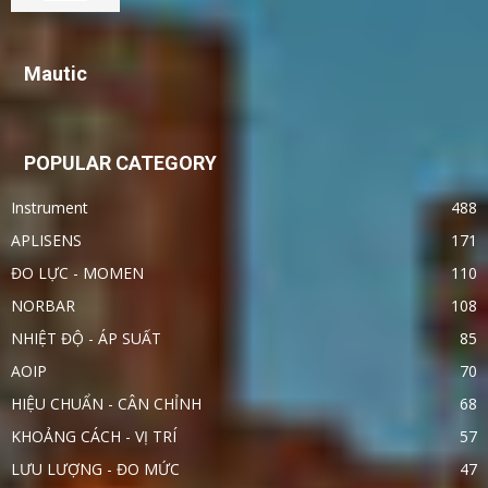
Mautic
POPULAR CATEGORY
Instrument
488
APLISENS
171
ĐO LỰC - MOMEN
110
NORBAR
108
NHIỆT ĐỘ - ÁP SUẤT
85
AOIP
70
HIỆU CHUẨN - CÂN CHỈNH
68
KHOẢNG CÁCH - VỊ TRÍ
57
LƯU LƯỢNG - ĐO MỨC
47