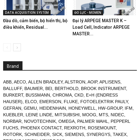
DATA ACQUISITION SYSTEM
ĐO LỰC - MOMEN
Đầu dò, cảm biến, bộ hiển thị, bộ
Đại lý ARPEGE MASTER K –
điều khiển, Residual...
Load Cell, Indicator ARPEGE
MASTER...
Brand
ABB
,
AECO
,
ALLEN BRADLEY
,
ALSTRON
,
AOIP
,
APLISENS
,
BALLUFF
,
BAUMER
,
BEI
,
BERTHOLD
,
BROOK INSTRUMENT
,
BURKERT
,
BUSSMANN
,
CHROMA
,
CKD
,
E+H (ENDRESS
HAUSER)
,
ELCO
,
EMERSON
,
FLUKE
,
FOTOELEKTRIK PAULY
,
GEFRAN
,
GEMU
,
HEIDENHAIN
,
HONEYWELL
,
HW-GROUP
,
IFM
,
KUEBLER
,
LEINE LINDE
,
MITSUBISHI
,
MOOG
,
MTS
,
NIDEC
,
NORBAR
,
NOVOTECHNIK
,
OMEGA
,
PALMER WAHL
,
PEPPERL
FUCHS
,
PHOENIX CONTACT
,
REXROTH
,
ROSEMOUNT
,
ROTORK
,
SCHNEIDER
,
SICK
,
SIEMENS
,
SYNERGYS
,
TAKEX
,