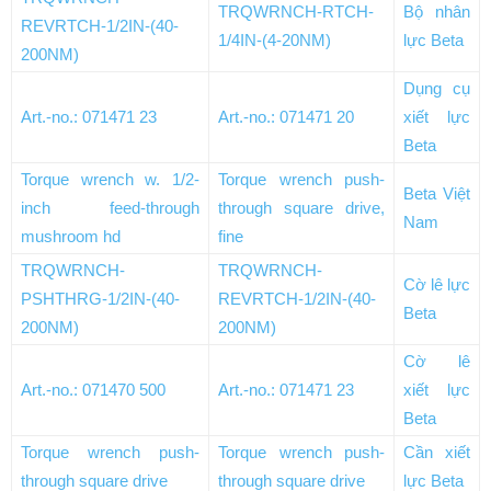
TRQWRNCH-RTCH-
Bộ nhân
REVRTCH-1/2IN-(40-
1/4IN-(4-20NM)
lực Beta
200NM)
Dụng cụ
Art.-no.: 071471 23
Art.-no.: 071471 20
xiết lực
Beta
Torque wrench w. 1/2-
Torque wrench push-
Beta Việt
inch feed-through
through square drive,
Nam
mushroom hd
fine
TRQWRNCH-
TRQWRNCH-
Cờ lê lực
PSHTHRG-1/2IN-(40-
REVRTCH-1/2IN-(40-
Beta
200NM)
200NM)
Cờ lê
Art.-no.: 071470 500
Art.-no.: 071471 23
xiết lực
Beta
Torque wrench push-
Torque wrench push-
Cần xiết
through square drive
through square drive
lực Beta