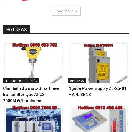
Load more
HOT NEWS
LƯU LƯỢNG - ĐO MỨC
APLISENS
Cảm biến đo mức-Smart level
Nguồn Power supply ZL-25-01
transmitter type APCS-
– APLISENS
2000ALW/L-Aplisens