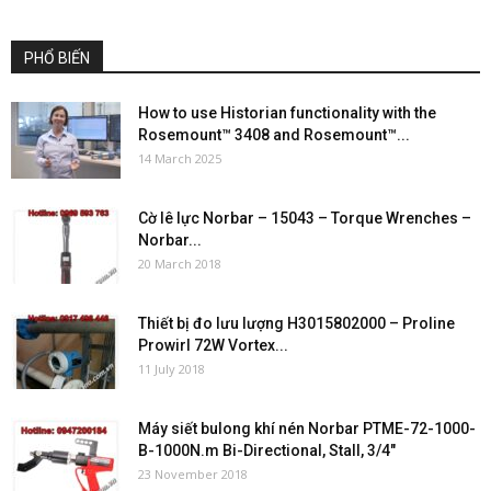
PHỔ BIẾN
How to use Historian functionality with the
Rosemount™ 3408 and Rosemount™...
14 March 2025
Cờ lê lực Norbar – 15043 – Torque Wrenches –
Norbar...
20 March 2018
Thiết bị đo lưu lượng H3015802000 – Proline
Prowirl 72W Vortex...
11 July 2018
Máy siết bulong khí nén Norbar PTME-72-1000-
B-1000N.m Bi-Directional, Stall, 3/4″
23 November 2018