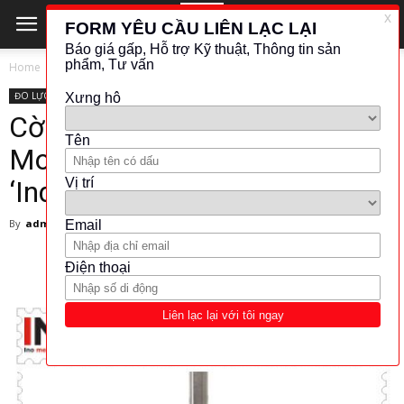
Home
ĐO LỰC - MOMEN
ĐO LỰC - MOMEN
NORBAR
Cờ lê lực Norbar – 15174 –
Model 200 1/2″, lbf·ft only,
‘Industrial’ Mushroom Ratchet
By
admin
-
20 March 2018
6845
551