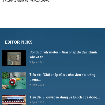
TECHNO VISION
,
YOKOGAWA
…
EDITOR PICKS
Conductivity meter – Giải pháp đo đạc chính
xác và tin...
9 April 2026
Tiêu đề: “Giải pháp tối ưu cho việc đo lường
trong...
9 April 2026
Tiêu đề: Bí quyết sử dụng và lợi ích của dòng...
9 April 2026