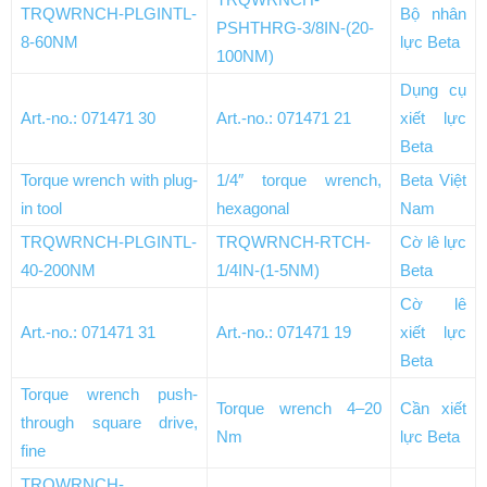
TRQWRNCH-PLGINTL-
Bộ nhân
PSHTHRG-3/8IN-(20-
8-60NM
lực Beta
100NM)
Dụng cụ
Art.-no.: 071471 30
Art.-no.: 071471 21
xiết lực
Beta
Torque wrench with plug-
1/4″ torque wrench,
Beta Việt
in tool
hexagonal
Nam
TRQWRNCH-PLGINTL-
TRQWRNCH-RTCH-
Cờ lê lực
40-200NM
1/4IN-(1-5NM)
Beta
Cờ lê
Art.-no.: 071471 31
Art.-no.: 071471 19
xiết lực
Beta
Torque wrench push-
Torque wrench 4–20
Cần xiết
through square drive,
Nm
lực Beta
fine
TRQWRNCH-