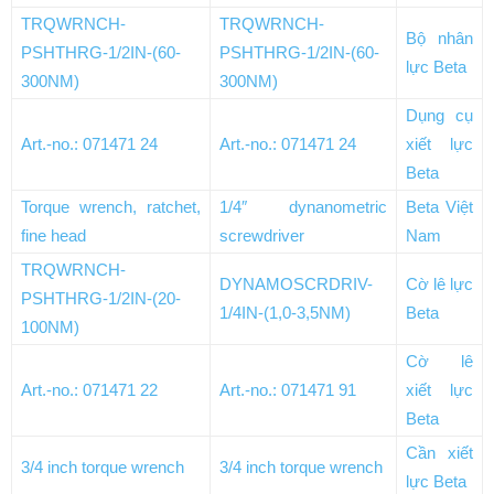
TRQWRNCH-
TRQWRNCH-
Bộ nhân
PSHTHRG-1/2IN-(60-
PSHTHRG-1/2IN-(60-
lực Beta
300NM)
300NM)
Dụng cụ
Art.-no.: 071471 24
Art.-no.: 071471 24
xiết lực
Beta
Torque wrench, ratchet,
1/4″ dynanometric
Beta Việt
fine head
screwdriver
Nam
TRQWRNCH-
DYNAMOSCRDRIV-
Cờ lê lực
PSHTHRG-1/2IN-(20-
1/4IN-(1,0-3,5NM)
Beta
100NM)
Cờ lê
Art.-no.: 071471 22
Art.-no.: 071471 91
xiết lực
Beta
Cần xiết
3/4 inch torque wrench
3/4 inch torque wrench
lực Beta