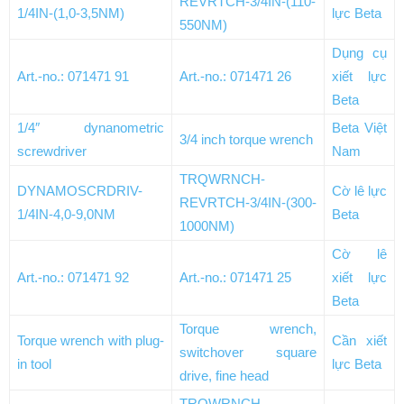
REVRTCH-3/4IN-(110-
1/4IN-(1,0-3,5NM)
lực Beta
550NM)
Dụng cụ
Art.-no.: 071471 91
Art.-no.: 071471 26
xiết lực
Beta
1/4″ dynanometric
Beta Việt
3/4 inch torque wrench
screwdriver
Nam
TRQWRNCH-
DYNAMOSCRDRIV-
Cờ lê lực
REVRTCH-3/4IN-(300-
1/4IN-4,0-9,0NM
Beta
1000NM)
Cờ lê
Art.-no.: 071471 92
Art.-no.: 071471 25
xiết lực
Beta
Torque wrench,
Torque wrench with plug-
Cần xiết
switchover square
in tool
lực Beta
drive, fine head
TRQWRNCH-