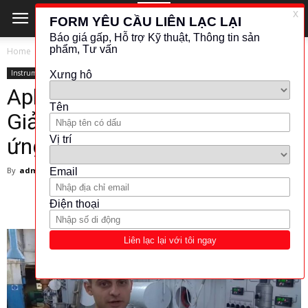
Home
Instrument
Instrument
Aplisens APR-2200 (Phần 1):
Giải pháp hoàn hảo cho các
ứng dụng công nghiệp
By
admin
-
20 March 2025
583
0