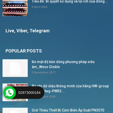
Tiêu đề: Bí quyết sử dụng và lợi ích của dòng...
9 April 2026
Live, Viber, Telegram
POPULAR POSTS
Đo mật độ bùn dùng phương pháp siêu
âm_Wess Globle
2 November 2017
Bộ ghi dữ diệu thông minh của hãng HW-group
Model Hwg-PWR3...
02873000184
4 December 2018
Giới Thiệu Thiết Bị Cảm Biến Áp Suất PN3070