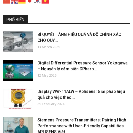
PHỔ BIẾN
BÍ QUYẾT TĂNG HIỆU QUẢ VÀ ĐỘ CHÍNH XÁC
CHO QUY...
13 March 2025
Digital Differential Pressure Sensor Yokogawa
– Nguyên lý cảm biến DPharp...
12 May 2025
Display WW-11ALW – Aplisens: Giải pháp hiệu
quả cho việc theo...
25 February 2024
Siemens Pressure Transmitters: Pairing High
Performance with User-Friendly Capabilities
APLISENS Việt...