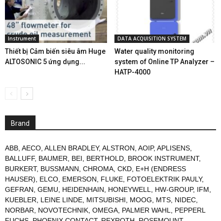
Instrument
DATA ACQUISITION SYSTEM
Thiết bị Cảm biến siêu âm Huge
Water quality monitoring
ALTOSONIC 5 ứng dụng...
system of Online TP Analyzer –
HATP-4000
Brand
ABB
,
AECO
,
ALLEN BRADLEY
,
ALSTRON
,
AOIP
,
APLISENS
,
BALLUFF
,
BAUMER
,
BEI
,
BERTHOLD
,
BROOK INSTRUMENT
,
BURKERT
,
BUSSMANN
,
CHROMA
,
CKD
,
E+H (ENDRESS
HAUSER)
,
ELCO
,
EMERSON
,
FLUKE
,
FOTOELEKTRIK PAULY
,
GEFRAN
,
GEMU
,
HEIDENHAIN
,
HONEYWELL
,
HW-GROUP
,
IFM
,
KUEBLER
,
LEINE LINDE
,
MITSUBISHI
,
MOOG
,
MTS
,
NIDEC
,
NORBAR
,
NOVOTECHNIK
,
OMEGA
,
PALMER WAHL
,
PEPPERL
FUCHS
,
PHOENIX CONTACT
,
REXROTH
,
ROSEMOUNT
,