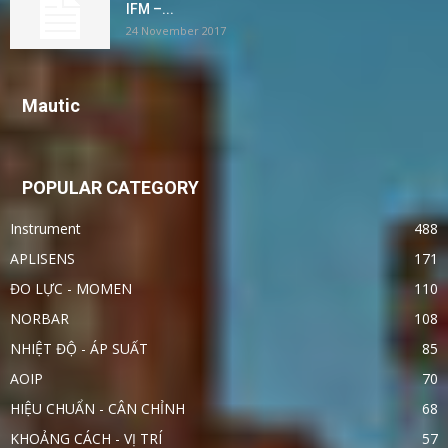
IFM –...
24 November 2017
Mautic
POPULAR CATEGORY
Instrument
488
APLISENS
171
ĐO LỰC - MOMEN
110
NORBAR
108
NHIỆT ĐỘ - ÁP SUẤT
85
AOIP
70
HIỆU CHUẨN - CÂN CHỈNH
68
KHOẢNG CÁCH - VỊ TRÍ
57