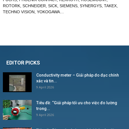
ROTORK
,
SCHNEIDER
,
SICK
,
SIEMENS
,
SYNERGYS
,
TAKEX
,
TECHNO VISION
,
YOKOGAWA
…
EDITOR PICKS
Conductivity meter – Giải pháp đo đạc chính
xác và tin...
9 April 2026
Tiêu đề: “Giải pháp tối ưu cho việc đo lường
trong...
9 April 2026