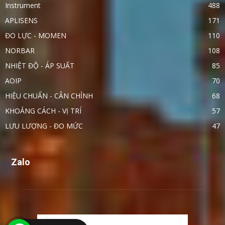
Instrument
488
APLISENS
171
ĐO LỰC - MOMEN
110
NORBAR
108
NHIỆT ĐỘ - ÁP SUẤT
85
AOIP
70
HIỆU CHUẨN - CÂN CHỈNH
68
KHOẢNG CÁCH - VỊ TRÍ
57
LƯU LƯỢNG - ĐO MỨC
47
Zalo