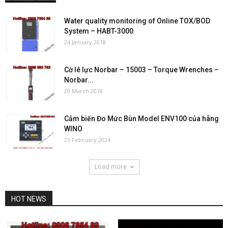
Water quality monitoring of Online TOX/BOD
System – HABT-3000
24 January 2018
Cờ lê lực Norbar – 15003 – Torque Wrenches –
Norbar...
20 March 2018
Cảm biến Đo Mức Bùn Model ENV100 của hãng
WINO
25 February 2024
Load more
HOT NEWS