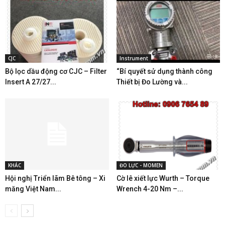
CJC
Instrument
Bộ lọc dầu động cơ CJC – Filter
“Bí quyết sử dụng thành công
Insert A 27/27...
Thiết bị Đo Lường và...
KHÁC
ĐO LỰC - MOMEN
Hội nghị Triển lãm Bê tông – Xi
Cờ lê xiết lực Wurth – Torque
măng Việt Nam...
Wrench 4-20 Nm –...