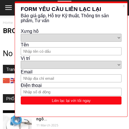
Home
LƯU LƯỢNG - ĐO MỨC
BROOK INSTRUMENT
BROOK INSTRUMENT
No posts to display
Translate this website
PHỔ BIẾN
Chuyên gia đằng sau Cảm biến đo lưu lượng khí
ngõ...
11 March 2025