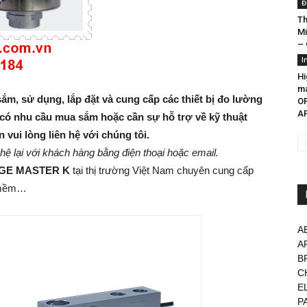
Đ
Th
Mi
– 
I
Hi
ma
ắm, sử dụng, lắp đặt và cung cấp các thiết bị đo lường
O
AP
có nhu cầu mua sắm hoặc cần sự hỗ trợ về kỹ thuật
in vui lòng liên hệ với chúng
tôi.
 hệ lại với khách hàng bằng điện thoại hoặc email.
GE MASTER K
tại thị trường Việt Nam chuyên cung cấp
n mềm…
A
A
B
C
E
P