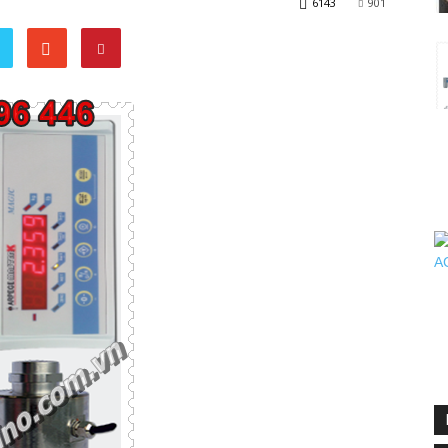
6143
901