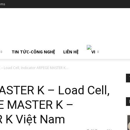
ums
TIN TỨC-CÔNG NGHỆ
LIÊN HỆ
– Load Cell, Indicator ARPEGE MASTER K...
ASTER K – Load Cell,
GE MASTER K –
 K Việt Nam