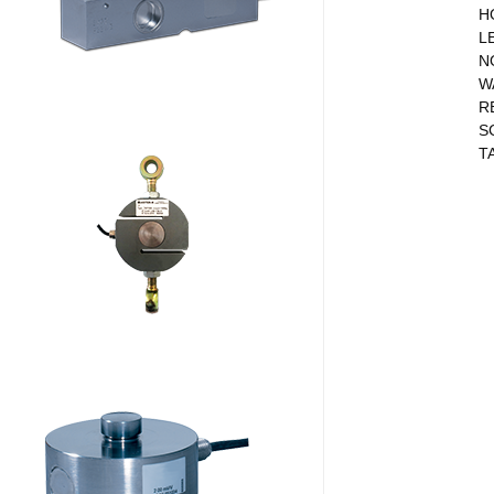
H
L
N
W
R
S
T