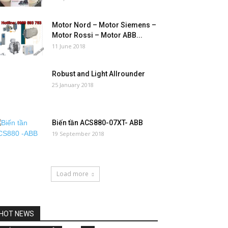
Motor Nord – Motor Siemens –
Motor Rossi – Motor ABB...
11 June 2018
Robust and Light Allrounder
25 January 2018
Biến tần ACS880-07XT- ABB
19 September 2018
Load more
HOT NEWS