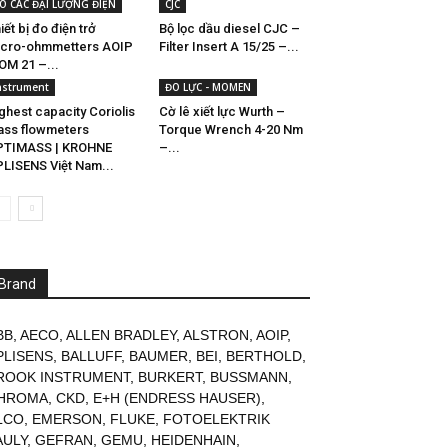
O CÁC ĐẠI LƯỢNG ĐIỆN
CJC
iết bị đo điện trở
Bộ lọc dầu diesel CJC –
cro-ohmmetters AOIP
Filter Insert A 15/25 –...
OM 21 –...
nstrument
ĐO LỰC - MOMEN
ghest capacity Coriolis
Cờ lê xiết lực Wurth –
ss flowmeters
Torque Wrench 4-20 Nm
PTIMASS | KROHNE
–...
LISENS Việt Nam...
Brand
BB
,
AECO
,
ALLEN BRADLEY
,
ALSTRON
,
AOIP
,
PLISENS
,
BALLUFF
,
BAUMER
,
BEI
,
BERTHOLD
,
ROOK INSTRUMENT
,
BURKERT
,
BUSSMANN
,
HROMA
,
CKD
,
E+H (ENDRESS HAUSER)
,
LCO
,
EMERSON
,
FLUKE
,
FOTOELEKTRIK
AULY
,
GEFRAN
,
GEMU
,
HEIDENHAIN
,