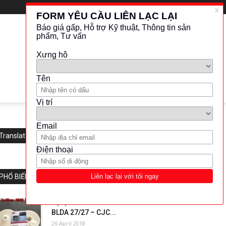
Translate this website
PHỔ BIẾN
Bộ lọc dầu CJC – Filter Insert
BLDA 27/27 – CJC...
26 April 2018