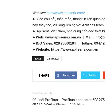
Website:
http://www.masterk.com/
► Các câu hỏi, thắc mắc, thông tin liên quan 
hay thay thế, vui lòng liên hệ với Aplisens team
► Aplisens Việt Nam, nhà cung cấp các thiết b
►
Web: www.aplisens.com.vn | Mail: info@
►
INO Sales: 028 73000184 | Hotline: 0947 2
►
Website: https://www.aplisens.com.vn
TAGS
Calibrator
SHARE
Facebook
Twitter
Previous article
Đầu nối Profibus – Profibus connector 6ES797
0BA12-0XA0 – Siemens Việt Nam