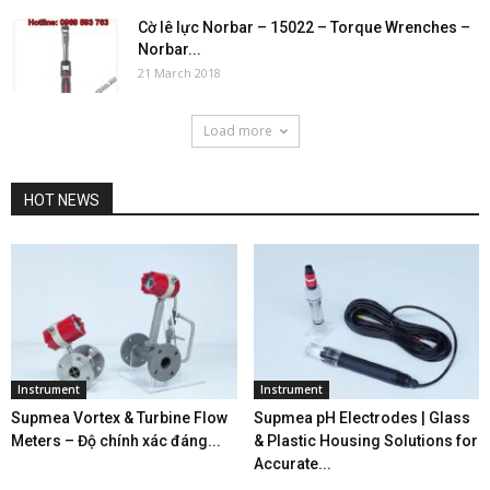
Cờ lê lực Norbar – 15022 – Torque Wrenches –
Norbar...
21 March 2018
Load more
HOT NEWS
Instrument
Instrument
Supmea Vortex & Turbine Flow
Supmea pH Electrodes | Glass
Meters – Độ chính xác đáng...
& Plastic Housing Solutions for
Accurate...