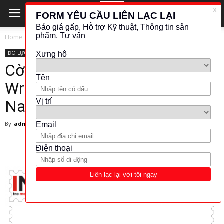
Home
ĐO LỰC - MOMEN
ĐO LỰC - MOMEN
NORBAR
Cờ lê xiết lực Wurth – Torque
Wrench 4-20 Nm – Wurth Việt
Nam
By
admin
-
15 March 2018
5154
447