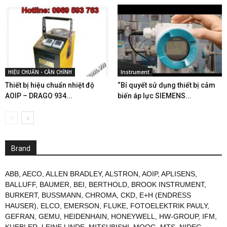
HIỆU CHUẨN - CÂN CHỈNH
Instrument
Thiết bị hiệu chuẩn nhiệt độ
“Bí quyết sử dụng thiết bị cảm
AOIP – DRAGO 934...
biến áp lực SIEMENS...
Brand
ABB
,
AECO
,
ALLEN BRADLEY
,
ALSTRON
,
AOIP
,
APLISENS
,
BALLUFF
,
BAUMER
,
BEI
,
BERTHOLD
,
BROOK INSTRUMENT
,
BURKERT
,
BUSSMANN
,
CHROMA
,
CKD
,
E+H (ENDRESS
HAUSER)
,
ELCO
,
EMERSON
,
FLUKE
,
FOTOELEKTRIK PAULY
,
GEFRAN
,
GEMU
,
HEIDENHAIN
,
HONEYWELL
,
HW-GROUP
,
IFM
,