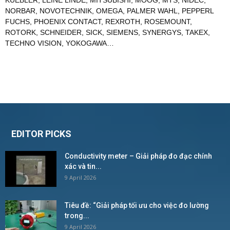
KUEBLER
,
LEINE LINDE
,
MITSUBISHI
,
MOOG
,
MTS
,
NIDEC
,
NORBAR
,
NOVOTECHNIK
,
OMEGA
,
PALMER WAHL
,
PEPPERL
FUCHS
,
PHOENIX CONTACT
,
REXROTH
,
ROSEMOUNT
,
ROTORK
,
SCHNEIDER
,
SICK
,
SIEMENS
,
SYNERGYS
,
TAKEX
,
TECHNO VISION
,
YOKOGAWA
…
EDITOR PICKS
Conductivity meter – Giải pháp đo đạc chính
xác và tin...
9 April 2026
Tiêu đề: “Giải pháp tối ưu cho việc đo lường
trong...
9 April 2026