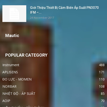
Giới Thiệu Thiết Bị Cảm Biến Áp Suất PN3070
IFM –...
24 November 2017
Mautic
POPULAR CATEGORY
Instrument
488
APLISENS
171
ĐO LỰC - MOMEN
110
NORBAR
108
NHIỆT ĐỘ - ÁP SUẤT
85
AOIP
70