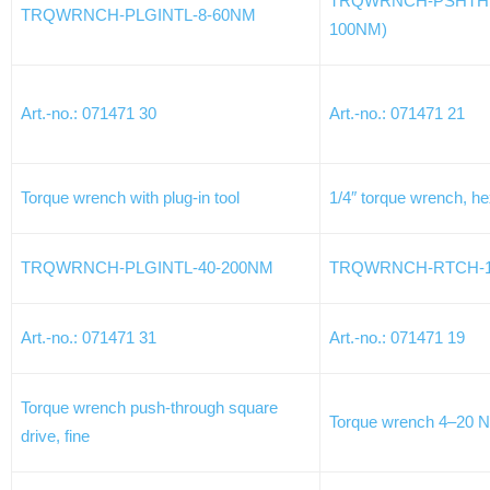
TRQWRNCH-PSHTHRG
TRQWRNCH-PLGINTL-8-60NM
100NM)
Art.-no.: 071471 30
Art.-no.: 071471 21
Torque wrench with plug-in tool
1/4″ torque wrench, h
TRQWRNCH-PLGINTL-40-200NM
TRQWRNCH-RTCH-1/
Art.-no.: 071471 31
Art.-no.: 071471 19
Torque wrench push-through square
Torque wrench 4–20 
drive, fine