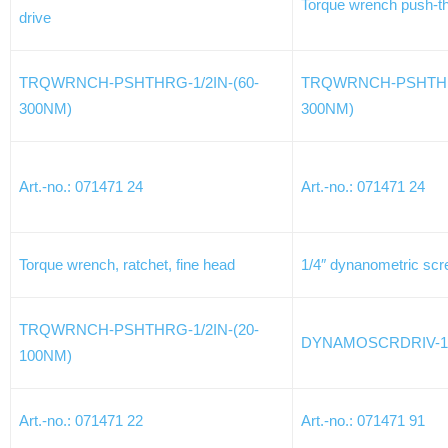
Torque wrench push-th
drive
TRQWRNCH-PSHTHRG-1/2IN-(60-
TRQWRNCH-PSHTHRG
300NM)
300NM)
Art.-no.: 071471 24
Art.-no.: 071471 24
Torque wrench, ratchet, fine head
1/4″ dynanometric scr
TRQWRNCH-PSHTHRG-1/2IN-(20-
DYNAMOSCRDRIV-1/4
100NM)
Art.-no.: 071471 22
Art.-no.: 071471 91