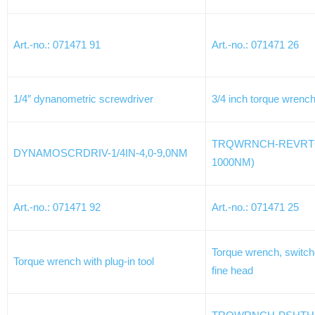
Art.-no.: 071471 91
Art.-no.: 071471 26
1/4″ dynanometric screwdriver
3/4 inch torque wrenc
TRQWRNCH-REVRTCH
DYNAMOSCRDRIV-1/4IN-4,0-9,0NM
1000NM)
Art.-no.: 071471 92
Art.-no.: 071471 25
Torque wrench, switch
Torque wrench with plug-in tool
fine head