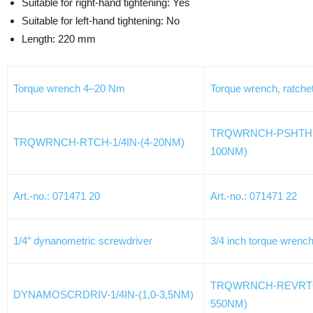
Suitable for right-hand tightening: Yes
Suitable for left-hand tightening: No
Length: 220 mm
Torque wrench 4–20 Nm
Torque wrench, ratchet
TRQWRNCH-PSHTHRG
TRQWRNCH-RTCH-1/4IN-(4-20NM)
100NM)
Art.-no.: 071471 20
Art.-no.: 071471 22
1/4″ dynanometric screwdriver
3/4 inch torque wrenc
TRQWRNCH-REVRTCH
DYNAMOSCRDRIV-1/4IN-(1,0-3,5NM)
550NM)