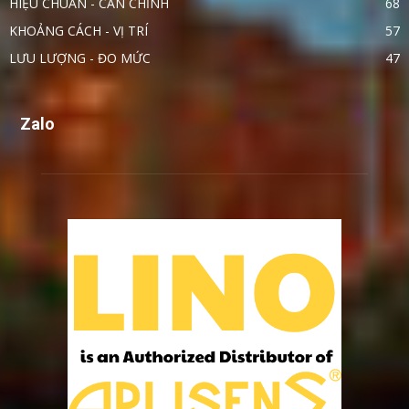
HIỆU CHUẨN - CÂN CHỈNH
68
KHOẢNG CÁCH - VỊ TRÍ
57
LƯU LƯỢNG - ĐO MỨC
47
Zalo