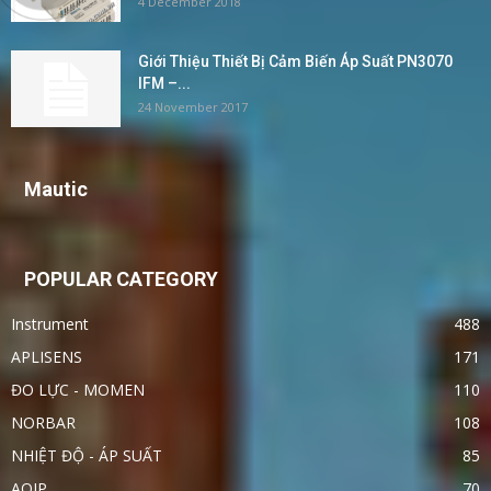
4 December 2018
Giới Thiệu Thiết Bị Cảm Biến Áp Suất PN3070
IFM –...
24 November 2017
Mautic
POPULAR CATEGORY
Instrument
488
APLISENS
171
ĐO LỰC - MOMEN
110
NORBAR
108
NHIỆT ĐỘ - ÁP SUẤT
85
AOIP
70