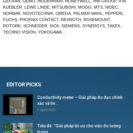
GEFRAN
,
GEMU
,
HEIDENHAIN
,
HONEYWELL
,
HW-GROUP
,
IFM
,
KUEBLER
,
LEINE LINDE
,
MITSUBISHI
,
MOOG
,
MTS
,
NIDEC
,
NORBAR
,
NOVOTECHNIK
,
OMEGA
,
PALMER WAHL
,
PEPPERL
FUCHS
,
PHOENIX CONTACT
,
REXROTH
,
ROSEMOUNT
,
ROTORK
,
SCHNEIDER
,
SICK
,
SIEMENS
,
SYNERGYS
,
TAKEX
,
TECHNO VISION
,
YOKOGAWA
…
EDITOR PICKS
Conductivity meter – Giải pháp đo đạc chính
xác và tin...
9 April 2026
Tiêu đề: “Giải pháp tối ưu cho việc đo lường
trong...