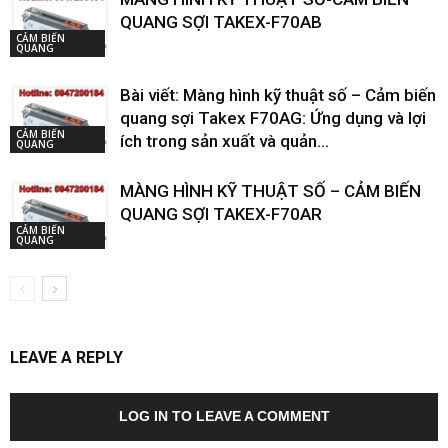
QUANG SỢI TAKEX-F70AB
CẢM BIẾN
QUANG
Bài viết: Màng hình kỹ thuật số – Cảm biến
quang sợi Takex F70AG: Ứng dụng và lợi
CẢM BIẾN
ích trong sản xuất và quản...
QUANG
MÀNG HÌNH KỸ THUẬT SỐ – CẢM BIẾN
QUANG SỢI TAKEX-F70AR
CẢM BIẾN
QUANG
LEAVE A REPLY
LOG IN TO LEAVE A COMMENT