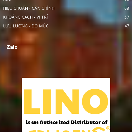
HIỆU CHUẨN - CÂN CHỈNH
68
KHOẢNG CÁCH - VỊ TRÍ
57
LƯU LƯỢNG - ĐO MỨC
47
Zalo