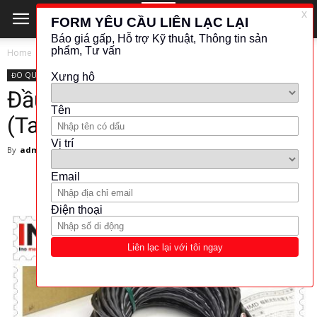
Home
ĐO QUANG - ÂM THANH
TAKEX
ĐO QUANG - ÂM THANH
TAKEX
Đầu dò HD601N- Takenaka
(Takex)
By
admin
-
26 November 2018
6689
522