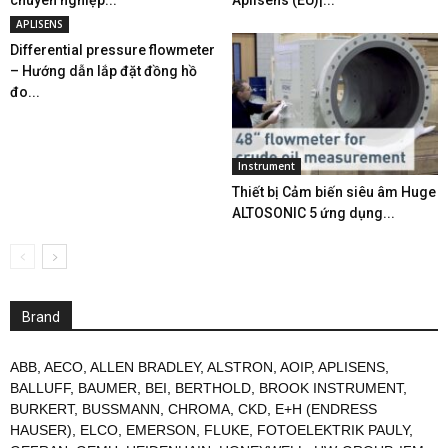
chuyên nghiệp...
Aplisens (EU)|...
APLISENS
Differential pressure flowmeter
– Hướng dẫn lắp đặt đồng hồ
đo...
Instrument
Thiết bị Cảm biến siêu âm Huge
ALTOSONIC 5 ứng dụng...
Brand
ABB
,
AECO
,
ALLEN BRADLEY
,
ALSTRON
,
AOIP
,
APLISENS
,
BALLUFF
,
BAUMER
,
BEI
,
BERTHOLD
,
BROOK INSTRUMENT
,
BURKERT
,
BUSSMANN
,
CHROMA
,
CKD
,
E+H (ENDRESS
HAUSER)
,
ELCO
,
EMERSON
,
FLUKE
,
FOTOELEKTRIK PAULY
,