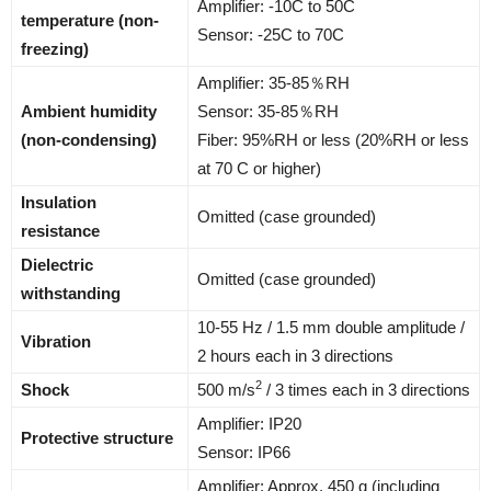
Amplifier: -10C to 50C
temperature (non-
Sensor: -25C to 70C
freezing)
Amplifier: 35-85％RH
Ambient humidity
Sensor: 35-85％RH
(non-condensing)
Fiber: 95%RH or less (20%RH or less
at 70 C or higher)
Insulation
Omitted (case grounded)
resistance
Dielectric
Omitted (case grounded)
withstanding
10-55 Hz / 1.5 mm double amplitude /
Vibration
2 hours each in 3 directions
2
Shock
500 m/s
/ 3 times each in 3 directions
Amplifier: IP20
Protective structure
Sensor: IP66
Amplifier: Approx. 450 g (including