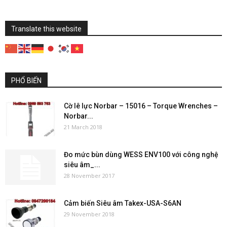
Translate this website
PHỔ BIẾN
Cờ lê lực Norbar – 15016 – Torque Wrenches –
Norbar...
21 March 2018
Đo mức bùn dùng WESS ENV100 với công nghệ
siêu âm_...
28 November 2017
Cảm biến Siêu âm Takex-USA-S6AN
29 November 2018