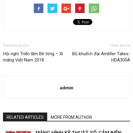
Previous article
Next article
Hội nghị Triển lãm Bê tông – Xi
Bộ khuếch đại Amlifier Takex-
măng Việt Nam 2018
HDA300A
admin
RELATED ARTICLES
MORE FROM AUTHOR
MÀNG HÌNH KỸ THUẬT SỐ-CẢM BIẾN