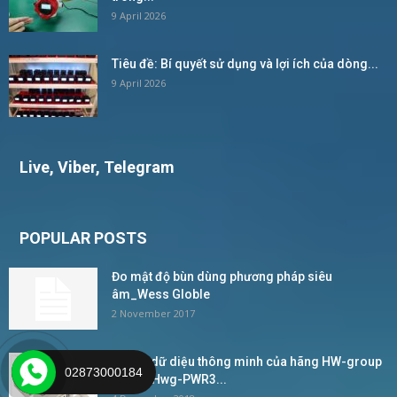
9 April 2026
Tiêu đề: Bí quyết sử dụng và lợi ích của dòng...
9 April 2026
Live, Viber, Telegram
POPULAR POSTS
Đo mật độ bùn dùng phương pháp siêu
âm_Wess Globle
2 November 2017
Bộ ghi dữ diệu thông minh của hãng HW-group
02873000184
Model Hwg-PWR3...