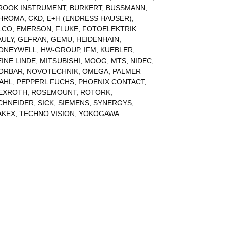
ROOK INSTRUMENT
,
BURKERT
,
BUSSMANN
,
HROMA
,
CKD
,
E+H (ENDRESS HAUSER)
,
LCO
,
EMERSON
,
FLUKE
,
FOTOELEKTRIK
AULY
,
GEFRAN
,
GEMU
,
HEIDENHAIN
,
ONEYWELL
,
HW-GROUP
,
IFM
,
KUEBLER
,
EINE LINDE
,
MITSUBISHI
,
MOOG
,
MTS
,
NIDEC
,
ORBAR
,
NOVOTECHNIK
,
OMEGA
,
PALMER
AHL
,
PEPPERL FUCHS
,
PHOENIX CONTACT
,
EXROTH
,
ROSEMOUNT
,
ROTORK
,
CHNEIDER
,
SICK
,
SIEMENS
,
SYNERGYS
,
AKEX
,
TECHNO VISION
,
YOKOGAWA
…