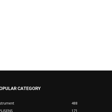
OPULAR CATEGORY
nstrument
488
PLISENS
171