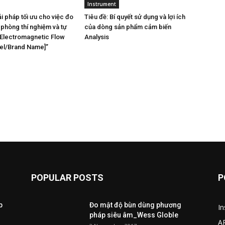
Instrument
ải pháp tối ưu cho việc đo
Tiêu đề: Bí quyết sử dụng và lợi ích
 phòng thí nghiệm và tự
của dòng sản phẩm cảm biến
Electromagnetic Flow
Analysis
el/Brand Name]”
POPULAR POSTS
P
p
Đo mật độ bùn dùng phương
I
pháp siêu âm_Wess Globle
A