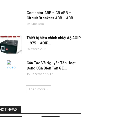
Contactor ABB – CB ABB –
Circuit Breakers ABB – ABB...
29 June 2018
Thiết bị hiệu chỉnh nhiệt độ AOIP
– 975 – AOIP...
26 March 2018
Cấu Tạo Và Nguyên Tắc Hoạt
Động Của Biến Tần GE...
15 December 2017
Load more
HOT NEWS