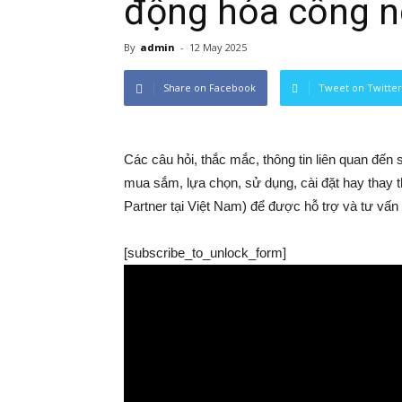
động hóa công n
By
admin
-
12 May 2025
Share on Facebook
Tweet on Twitter
Các câu hỏi, thắc mắc, thông tin liên quan đến
mua sắm, lựa chọn, sử dụng, cài đặt hay thay th
Partner tại Việt Nam) để được hỗ trợ và tư vấn 
[subscribe_to_unlock_form]