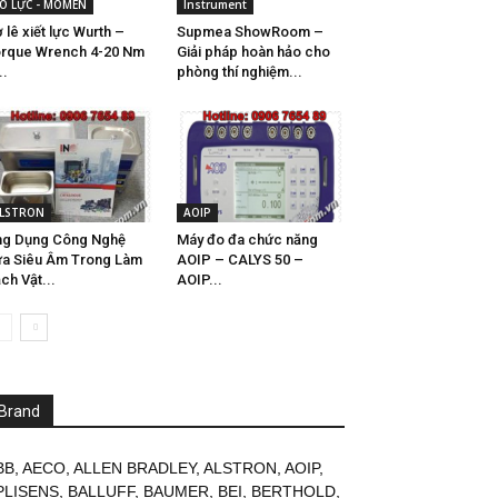
O LỰC - MOMEN
Instrument
 lê xiết lực Wurth –
Supmea ShowRoom –
rque Wrench 4-20 Nm
Giải pháp hoàn hảo cho
..
phòng thí nghiệm...
LSTRON
AOIP
ng Dụng Công Nghệ
Máy đo đa chức năng
a Siêu Âm Trong Làm
AOIP – CALYS 50 –
ch Vật...
AOIP...
Brand
BB
,
AECO
,
ALLEN BRADLEY
,
ALSTRON
,
AOIP
,
PLISENS
,
BALLUFF
,
BAUMER
,
BEI
,
BERTHOLD
,