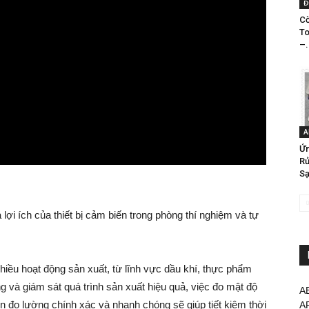
Đ
Cờ
To
–.
A
Ứ
Rử
Sạ
ợi ích của thiết bị cảm biến trong phòng thí nghiệm và tự
nhiều hoạt động sản xuất, từ lĩnh vực dầu khí, thực phẩm
 và giám sát quá trình sản xuất hiệu quả, việc đo mật độ
A
iện đo lường chính xác và nhanh chóng sẽ giúp tiết kiệm thời
A