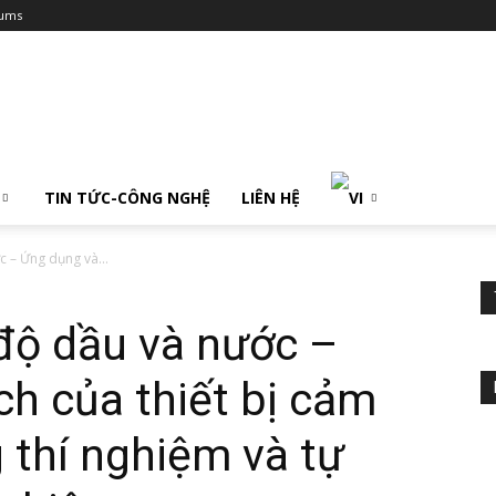
ums
TIN TỨC-CÔNG NGHỆ
LIÊN HỆ
c – Ứng dụng và...
độ dầu và nước –
ch của thiết bị cảm
 thí nghiệm và tự