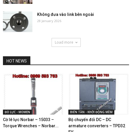
Không đưa vào link bên ngoài
28 January 2026
Load more
HOT NEWS
ĐO LỰC - MOMEN
BIẾN TẦN - KHỞI ĐỘNG MỀM
Cờ lê lực Norbar – 15033 –
Bộ chuyển đổi DC – DC
Torque Wrenches – Norbar...
armature converters – TPD32