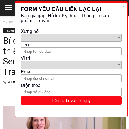
Home
Instrument
Instrument
Bí quyết sử dụng và khai thác
thiết bị đo đạc Rosemount™
Series 8732EM Magnetic Flow
Transmitter (LOI) tối ưu
By
admin
-
21 March 2025
280
0