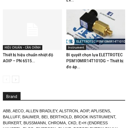
EV...
HIỆU CHUẨN - CÂN CHỈNH
Instrument
Thiết bị hiệu chuẩn nhiệt độ
Bí quyết chọn lựa ELETTROTEC
AOIP – PN 6515...
PSM10MIR14T101DG – Thiết bị
đo áp...
Brand
ABB
,
AECO
,
ALLEN BRADLEY
,
ALSTRON
,
AOIP
,
APLISENS
,
BALLUFF
,
BAUMER
,
BEI
,
BERTHOLD
,
BROOK INSTRUMENT
,
BURKERT
,
BUSSMANN
,
CHROMA
,
CKD
,
E+H (ENDRESS