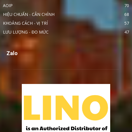
AOIP
70
HIỆU CHUẨN - CÂN CHỈNH
68
KHOẢNG CÁCH - VỊ TRÍ
57
LƯU LƯỢNG - ĐO MỨC
47
Zalo