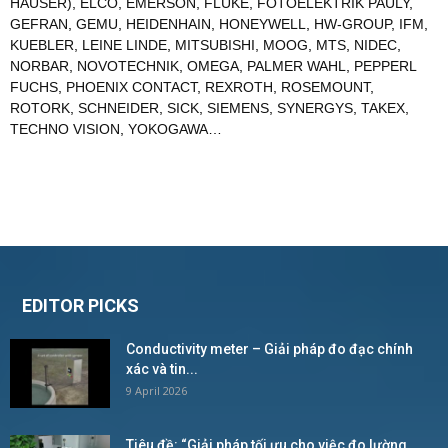
HAUSER)
,
ELCO
,
EMERSON
,
FLUKE
,
FOTOELEKTRIK PAULY
,
GEFRAN
,
GEMU
,
HEIDENHAIN
,
HONEYWELL
,
HW-GROUP
,
IFM
,
KUEBLER
,
LEINE LINDE
,
MITSUBISHI
,
MOOG
,
MTS
,
NIDEC
,
NORBAR
,
NOVOTECHNIK
,
OMEGA
,
PALMER WAHL
,
PEPPERL
FUCHS
,
PHOENIX CONTACT
,
REXROTH
,
ROSEMOUNT
,
ROTORK
,
SCHNEIDER
,
SICK
,
SIEMENS
,
SYNERGYS
,
TAKEX
,
TECHNO VISION
,
YOKOGAWA
…
EDITOR PICKS
Conductivity meter – Giải pháp đo đạc chính
xác và tin...
9 April 2026
Tiêu đề: “Giải pháp tối ưu cho việc đo lường