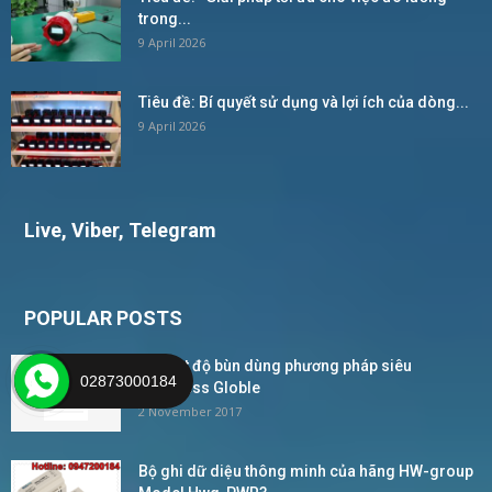
trong...
9 April 2026
Tiêu đề: Bí quyết sử dụng và lợi ích của dòng...
9 April 2026
Live, Viber, Telegram
POPULAR POSTS
Đo mật độ bùn dùng phương pháp siêu
02873000184
âm_Wess Globle
2 November 2017
Bộ ghi dữ diệu thông minh của hãng HW-group