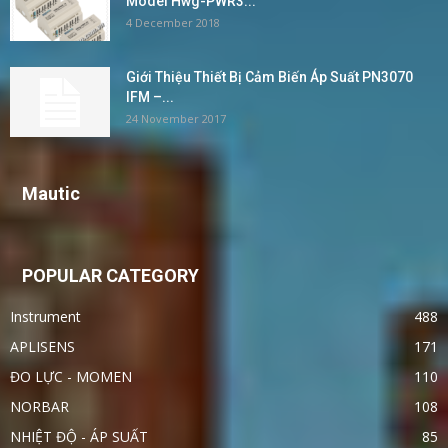
Model Hwg-PWR3...
4 December 2018
Giới Thiệu Thiết Bị Cảm Biến Áp Suất PN3070
IFM –...
24 November 2017
Mautic
POPULAR CATEGORY
Instrument
488
APLISENS
171
ĐO LỰC - MOMEN
110
NORBAR
108
NHIỆT ĐỘ - ÁP SUẤT
85