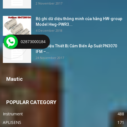
2 November 2017
Bộ ghi dữ diệu thông minh của hãng HW-group
Model Hwg-PWR3...
4 December 2018
02873000184
Giới Thiệu Thiết Bị Cảm Biến Áp Suất PN3070
IFM –...
24 November 2017
Mautic
POPULAR CATEGORY
Instrument
488
APLISENS
171