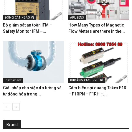
ĐÓNG CẮT - BẢO VỆ
APLISENS
Bộ giám sát an toàn IFM –
How Many Types of Magnetic
Safety Monitor IFM –...
Flow Meters are there in the...
Instrument
KHOẢNG CÁCH - VỊ TRÍ
Giải pháp cho việc đo lường và
Cảm biến sợi quang Takex F1R
tự động hóa trong...
– F1RPN – F1RH –...
Brand