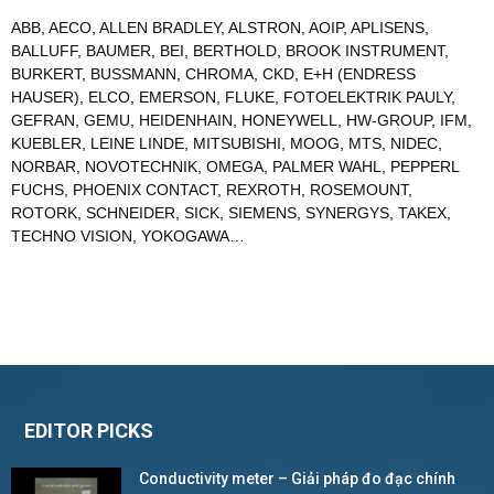
ABB
,
AECO
,
ALLEN BRADLEY
,
ALSTRON
,
AOIP
,
APLISENS
,
BALLUFF
,
BAUMER
,
BEI
,
BERTHOLD
,
BROOK INSTRUMENT
,
BURKERT
,
BUSSMANN
,
CHROMA
,
CKD
,
E+H (ENDRESS
HAUSER)
,
ELCO
,
EMERSON
,
FLUKE
,
FOTOELEKTRIK PAULY
,
GEFRAN
,
GEMU
,
HEIDENHAIN
,
HONEYWELL
,
HW-GROUP
,
IFM
,
KUEBLER
,
LEINE LINDE
,
MITSUBISHI
,
MOOG
,
MTS
,
NIDEC
,
NORBAR
,
NOVOTECHNIK
,
OMEGA
,
PALMER WAHL
,
PEPPERL
FUCHS
,
PHOENIX CONTACT
,
REXROTH
,
ROSEMOUNT
,
ROTORK
,
SCHNEIDER
,
SICK
,
SIEMENS
,
SYNERGYS
,
TAKEX
,
TECHNO VISION
,
YOKOGAWA
…
EDITOR PICKS
Conductivity meter – Giải pháp đo đạc chính