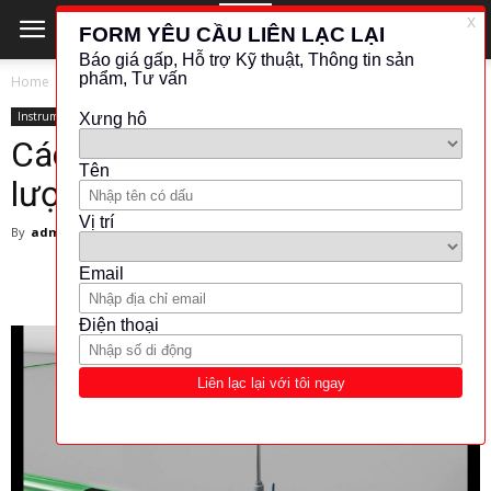
Home
Instrument
Instrument
Cách lắp đặt thiết bị đo lưu
lượng khí nén
By
admin
-
18 April 2025
300
0