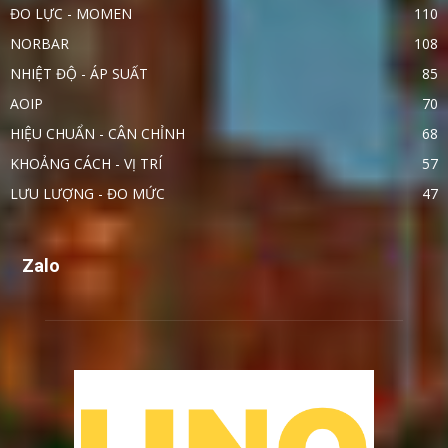
ĐO LỰC - MOMEN
110
NORBAR
108
NHIỆT ĐỘ - ÁP SUẤT
85
AOIP
70
HIỆU CHUẨN - CÂN CHỈNH
68
KHOẢNG CÁCH - VỊ TRÍ
57
LƯU LƯỢNG - ĐO MỨC
47
Zalo