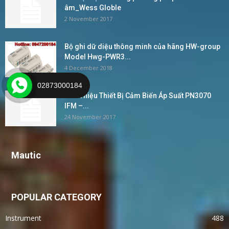
âm_Wess Globle
2 November 2017
Bộ ghi dữ diệu thông minh của hãng HW-group
Model Hwg-PWR3...
4 December 2018
02873000184
Giới Thiệu Thiết Bị Cảm Biến Áp Suất PN3070
IFM –...
24 November 2017
Mautic
POPULAR CATEGORY
Instrument
488