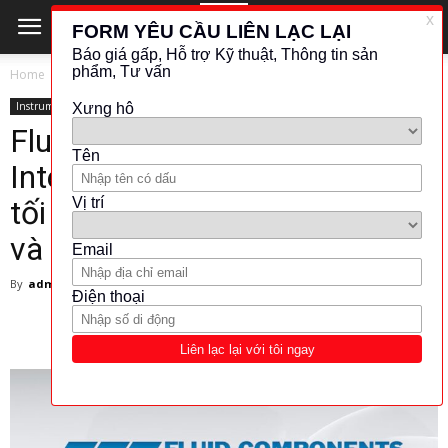
Home
Instrument
Instrument
Fluid Components
International (FCI) – Giải pháp
tối ưu cho phòng thí nghiệm
và tự động hóa công nghiệp
By
admin
-
21 April 2025
268
0