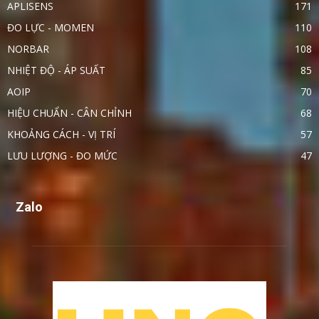
APLISENS
171
ĐO LỰC - MOMEN
110
NORBAR
108
NHIỆT ĐỘ - ÁP SUẤT
85
AOIP
70
HIỆU CHUẨN - CÂN CHỈNH
68
KHOẢNG CÁCH - VỊ TRÍ
57
LƯU LƯỢNG - ĐO MỨC
47
Zalo