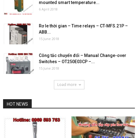
mounted smart temperature...
6 April 2018
Rơ le thời gian – Time relays – CT-MFS.21P –
ABB...
15 June 2018
Công tắc chuyển đổi – Manual Change-over
Switches – OT250E03CP –...
15 June 2018
Load more
HOT NEWS