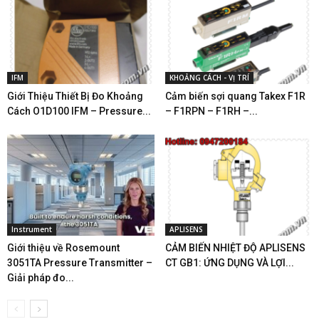
IFM
KHOẢNG CÁCH - VỊ TRÍ
Giới Thiệu Thiết Bị Đo Khoảng
Cảm biến sợi quang Takex F1R
Cách O1D100 IFM – Pressure...
– F1RPN – F1RH –...
Instrument
APLISENS
Giới thiệu về Rosemount
CẢM BIẾN NHIỆT ĐỘ APLISENS
3051TA Pressure Transmitter –
CT GB1: ỨNG DỤNG VÀ LỢI...
Giải pháp đo...