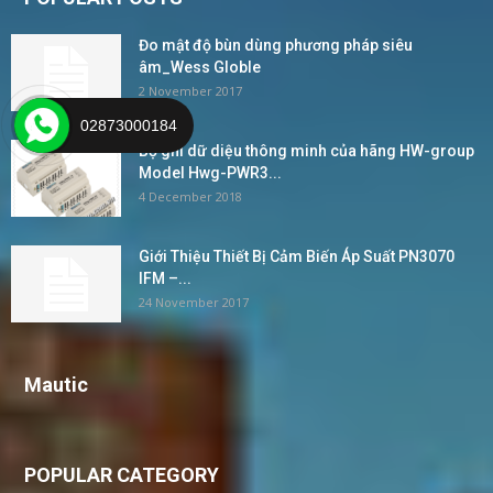
Đo mật độ bùn dùng phương pháp siêu
âm_Wess Globle
2 November 2017
02873000184
Bộ ghi dữ diệu thông minh của hãng HW-group
Model Hwg-PWR3...
4 December 2018
Giới Thiệu Thiết Bị Cảm Biến Áp Suất PN3070
IFM –...
24 November 2017
Mautic
POPULAR CATEGORY