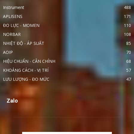
Instrument
488
APLISENS
171
ĐO LỰC - MOMEN
110
NORBAR
108
NHIỆT ĐỘ - ÁP SUẤT
85
AOIP
70
HIỆU CHUẨN - CÂN CHỈNH
68
KHOẢNG CÁCH - VỊ TRÍ
57
LƯU LƯỢNG - ĐO MỨC
47
Zalo