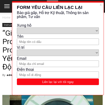
Home
Instrument
Instrument
“Giải mã Mã Truy Cập:
Promag 53, Promass 83,
Prosonic 93 – Công Cụ Thiết
Yếu Cho Thí Nghiệm và Tự
Động Hóa Công Nghiệp”
By
admin
-
9 April 2025
243
0