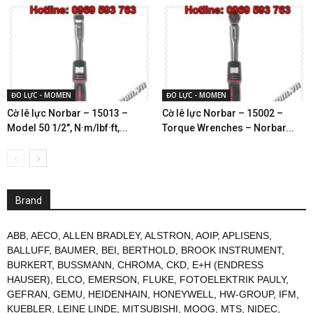
ĐO LỰC - MOMEN
ĐO LỰC - MOMEN
Cờ lê lực Norbar – 15013 –
Cờ lê lực Norbar – 15002 –
Model 50 1/2″, N·m/lbf·ft,...
Torque Wrenches – Norbar...
Brand
ABB
,
AECO
,
ALLEN BRADLEY
,
ALSTRON
,
AOIP
,
APLISENS
,
BALLUFF
,
BAUMER
,
BEI
,
BERTHOLD
,
BROOK INSTRUMENT
,
BURKERT
,
BUSSMANN
,
CHROMA
,
CKD
,
E+H (ENDRESS
HAUSER)
,
ELCO
,
EMERSON
,
FLUKE
,
FOTOELEKTRIK PAULY
,
GEFRAN
,
GEMU
,
HEIDENHAIN
,
HONEYWELL
,
HW-GROUP
,
IFM
,
KUEBLER
,
LEINE LINDE
,
MITSUBISHI
,
MOOG
,
MTS
,
NIDEC
,