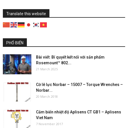
Translate this website
PHỔ BIẾN
Bài viết: Bí quyết kết nối với sản phẩm
Rosemount™ 802...
21 March 2025
Cờ lê lực Norbar – 15007 – Torque Wrenches –
Norbar...
20 March 2018
Cảm biến nhiệt độ Aplisens CT GB1 – Aplisens
Viet Nam
7 November 2017