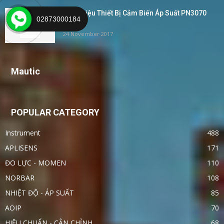
Giới Thiệu Thiết Bị Cảm Biến Áp Suất PN3070
02873000184
IFM –...
24 November 2017
Mautic
POPULAR CATEGORY
Instrument
488
APLISENS
171
ĐO LỰC - MOMEN
110
NORBAR
108
NHIỆT ĐỘ - ÁP SUẤT
85
AOIP
70
HIỆU CHUẨN - CÂN CHỈNH
68