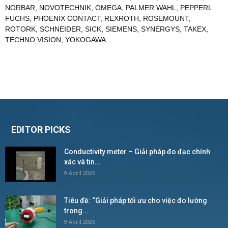
NORBAR
,
NOVOTECHNIK
,
OMEGA
,
PALMER WAHL
,
PEPPERL
FUCHS
,
PHOENIX CONTACT
,
REXROTH
,
ROSEMOUNT
,
ROTORK
,
SCHNEIDER
,
SICK
,
SIEMENS
,
SYNERGYS
,
TAKEX
,
TECHNO VISION
,
YOKOGAWA
…
EDITOR PICKS
Conductivity meter – Giải pháp đo đạc chính
xác và tin...
9 April 2026
Tiêu đề: “Giải pháp tối ưu cho việc đo lường
trong...
9 April 2026