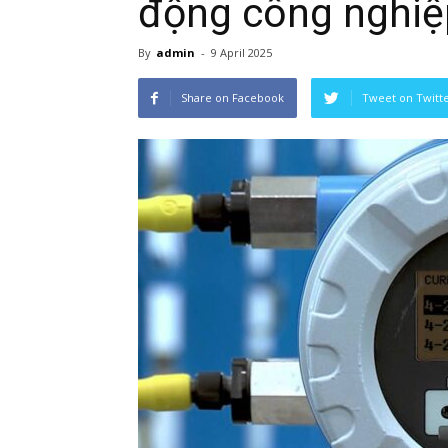
động công nghiệ
By
admin
-
9 April 2025
Share on Facebook
Tweet on Twitt