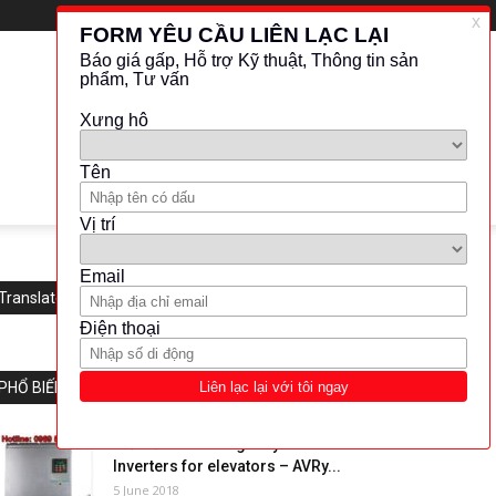
Translate this website
PHỔ BIẾN
Biến tần cho thang máy –
Inverters for elevators – AVRy...
5 June 2018