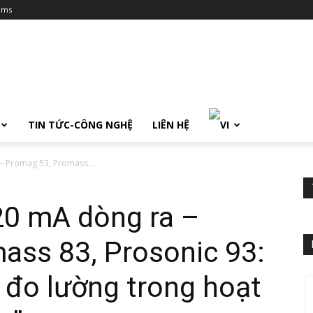
ums
TIN TỨC-CÔNG NGHỆ
LIÊN HỆ
 – Promag 53, Promass...
20 mA dòng ra –
ass 83, Prosonic 93:
c đo lường trong hoạt