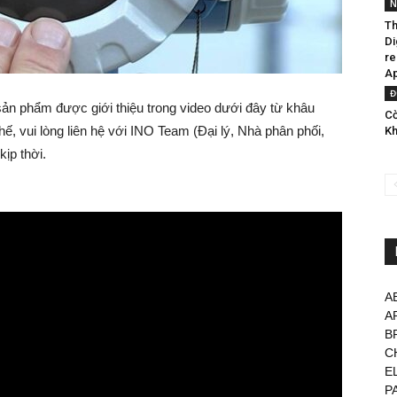
N
Th
Di
re
Ap
Đ
 sản phẩm được giới thiệu trong video dưới đây từ khâu
Cờ
ế, vui lòng liên hệ với INO Team (Đại lý, Nhà phân phối,
Kh
kịp thời.
A
A
B
C
E
P