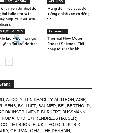
HIỆT ĐỘ - ÁP SUẤT
APLISENS
iết bị hiển thị nhiệt độ-
Mang đến hiệu suất đo
gital indicator with
lường chính xác và đáng
lay outputs PMT-920-
tin...
lisens
O LỰC - MOMEN
Instrument
 lê lực – Bộ nhân lực-
Thermal Flow Meter
uyếch đại lực Norbar...
Rocket Science: Giải
pháp tối ưu cho khí...
Brand
BB
,
AECO
,
ALLEN BRADLEY
,
ALSTRON
,
AOIP
,
PLISENS
,
BALLUFF
,
BAUMER
,
BEI
,
BERTHOLD
,
ROOK INSTRUMENT
,
BURKERT
,
BUSSMANN
,
HROMA
,
CKD
,
E+H (ENDRESS HAUSER)
,
LCO
,
EMERSON
,
FLUKE
,
FOTOELEKTRIK
AULY
,
GEFRAN
,
GEMU
,
HEIDENHAIN
,