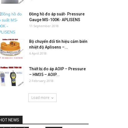
Đồng hồ đo áp suất- Pressure
Gauge MS-100K- APLISENS
11 September 2018
Bộ chuyển đổi tín hiệu cảm biến
nhiệt độ Aplisens –...
6 April 2018
Thiết bị đo áp AOIP – Pressure
– HM35 – AOIP...
2 February 2018
Load more
HOT NEWS