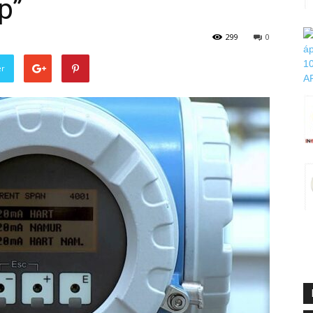
p”
299
0
er