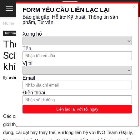
Home
Instrument
Instrument
Thermal Flow Meter Rocket
Science: Giải pháp tối ưu cho
khí quyển tàu vũ trụ của NASA
By
admin
-
19 May 2025
376
0
Các câu hỏi, thắc mắc, thông tin liên quan đến sản phẩm được
giới thiệu trong video dưới đây từ khâu mua sắm, lựa chọn, sử
dụng, cài đặt hay thay thế, vui lòng liên hệ với INO Team (Đại lý,