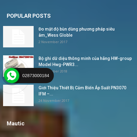
POPULAR POSTS
Đo mật độ bùn dùng phương pháp siêu
âm_Wess Globle
2 November 2017
Bộ ghi dữ diệu thông minh của hãng HW-group
Model Hwg-PWR3...
4 December 2018
02873000184
Giới Thiệu Thiết Bị Cảm Biến Áp Suất PN3070
IFM –...
24 November 2017
Mautic