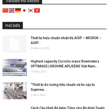
Translate this website
PHỔ BIẾN
Thiết bị hiệu chuẩn nhiệt độ AOIP – MICROK –
AOIP...
26 March 2018
Highest capacity Coriolis mass flowmeters
OPTIMASS | KROHNE APLISENS Việt Nam...
19 May 2025
“Thiết bị đo lường tiêu chuẩn và tin cậy từ
Supmea...
9 April 2026
Cách Cấu Hình Bộ Đếm Tổng cho Bộ Định Tuyến