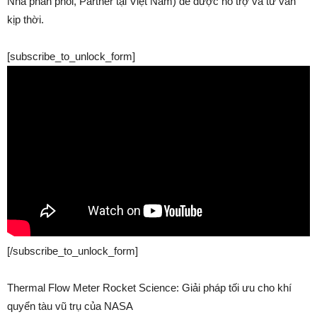
Nhà phân phối, Partner tại Việt Nam) để được hỗ trợ và tư vấn
kịp thời.
[subscribe_to_unlock_form]
[/subscribe_to_unlock_form]
Thermal Flow Meter Rocket Science: Giải pháp tối ưu cho khí
quyển tàu vũ trụ của NASA