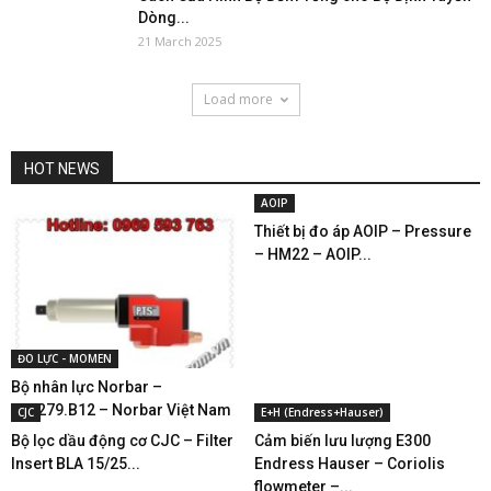
Dòng...
21 March 2025
Load more
HOT NEWS
AOIP
Thiết bị đo áp AOIP – Pressure
– HM22 – AOIP...
ĐO LỰC - MOMEN
Bộ nhân lực Norbar –
180279.B12 – Norbar Việt Nam
CJC
E+H (Endress+Hauser)
Bộ lọc dầu động cơ CJC – Filter
Cảm biến lưu lượng E300
Insert BLA 15/25...
Endress Hauser – Coriolis
flowmeter –...