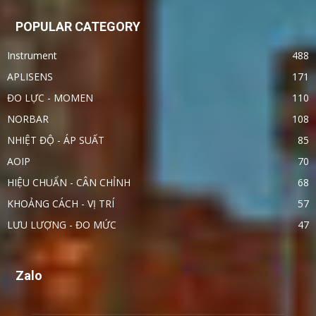
POPULAR CATEGORY
Instrument
488
APLISENS
171
ĐO LỰC - MOMEN
110
NORBAR
108
NHIỆT ĐỘ - ÁP SUẤT
85
AOIP
70
HIỆU CHUẨN - CÂN CHỈNH
68
KHOẢNG CÁCH - VỊ TRÍ
57
LƯU LƯỢNG - ĐO MỨC
47
Zalo