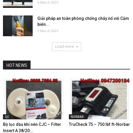
6 March 2025
Giải pháp an toàn phòng chống cháy nổ với Cảm
biến...
5 March 2025
Load more
HOT NEWS
CJC
NORBAR
Bộ lọc dầu khí nén CJC – Filter
TruCheck 75 – 750 lbf.ft-Norbar
Insert A 38/20...