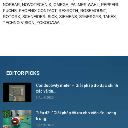
NORBAR
,
NOVOTECHNIK
,
OMEGA
,
PALMER WAHL
,
PEPPERL
FUCHS
,
PHOENIX CONTACT
,
REXROTH
,
ROSEMOUNT
,
ROTORK
,
SCHNEIDER
,
SICK
,
SIEMENS
,
SYNERGYS
,
TAKEX
,
TECHNO VISION
,
YOKOGAWA
…
EDITOR PICKS
Conductivity meter – Giải pháp đo đạc chính
xác và tin...
9 April 2026
Tiêu đề: “Giải pháp tối ưu cho việc đo lường
trong...
9 April 2026