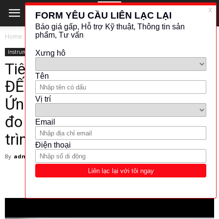
Home
Instrument
Instrument
Tiêu đề: “BẢN ĐỒ ĐƯỜNG ĐI
ĐẾN KHÔNG KHÍ HIỆU QUẢ –
Ứng dụng và lợi ích của thiết bị
đo lường H2 Gas trong hành
trình đến mục tiêu Zero Net”
By
admin
-
18 April 2025
256
0