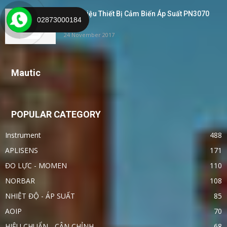
Giới Thiệu Thiết Bị Cảm Biến Áp Suất PN3070
02873000184
IFM –...
24 November 2017
Mautic
POPULAR CATEGORY
Instrument
488
APLISENS
171
ĐO LỰC - MOMEN
110
NORBAR
108
NHIỆT ĐỘ - ÁP SUẤT
85
AOIP
70
HIỆU CHUẨN - CÂN CHỈNH
68