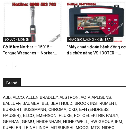
ĐO LỰC - MOMEN
KHÁC (ĐO LƯỜNG - KIỂM TRA)
Cờ lê lực Norbar – 15015 –
“Máy chuẩn đoán bệnh động cơ
Torque Wrenches – Norbar...
đa chức năng VSHOOTER –...
Brand
ABB
,
AECO
,
ALLEN BRADLEY
,
ALSTRON
,
AOIP
,
APLISENS
,
BALLUFF
,
BAUMER
,
BEI
,
BERTHOLD
,
BROOK INSTRUMENT
,
BURKERT
,
BUSSMANN
,
CHROMA
,
CKD
,
E+H (ENDRESS
HAUSER)
,
ELCO
,
EMERSON
,
FLUKE
,
FOTOELEKTRIK PAULY
,
GEFRAN
,
GEMU
,
HEIDENHAIN
,
HONEYWELL
,
HW-GROUP
,
IFM
,
KUEBLER
,
LEINE LINDE
,
MITSUBISHI
,
MOOG
,
MTS
,
NIDEC
,