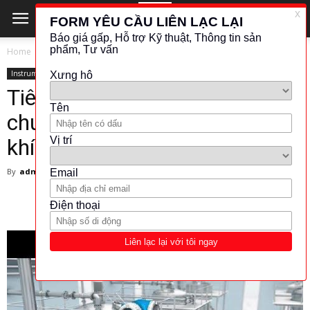
Home
Instrument
Instrument
Tiêu đề: Thiết bị đo lường
chuyên dụng cho chất lỏng có
khí bám
By
admin
-
19 March 2025
410
0