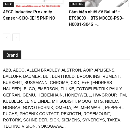
AECO
BALLUFF
AECO Inductive Proximity
Cảm biến nhiệt độ Balluff –
Sensor-SI30-CE15 PNP NO
BTS0003 – BTS M30E0-PSB-
H0001-S04G –...
Brand
ABB
,
AECO
,
ALLEN BRADLEY
,
ALSTRON
,
AOIP
,
APLISENS
,
BALLUFF
,
BAUMER
,
BEI
,
BERTHOLD
,
BROOK INSTRUMENT
,
BURKERT
,
BUSSMANN
,
CHROMA
,
CKD
,
E+H (ENDRESS
HAUSER)
,
ELCO
,
EMERSON
,
FLUKE
,
FOTOELEKTRIK PAULY
,
GEFRAN
,
GEMU
,
HEIDENHAIN
,
HONEYWELL
,
HW-GROUP
,
IFM
,
KUEBLER
,
LEINE LINDE
,
MITSUBISHI
,
MOOG
,
MTS
,
NIDEC
,
NORBAR
,
NOVOTECHNIK
,
OMEGA
,
PALMER WAHL
,
PEPPERL
FUCHS
,
PHOENIX CONTACT
,
REXROTH
,
ROSEMOUNT
,
ROTORK
,
SCHNEIDER
,
SICK
,
SIEMENS
,
SYNERGYS
,
TAKEX
,
TECHNO VISION
,
YOKOGAWA
…