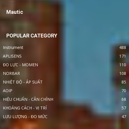
Mautic
POPULAR CATEGORY
Instrument
488
APLISENS
171
ĐO LỰC - MOMEN
110
NORBAR
108
NHIỆT ĐỘ - ÁP SUẤT
85
AOIP
70
HIỆU CHUẨN - CÂN CHỈNH
68
KHOẢNG CÁCH - VỊ TRÍ
57
LƯU LƯỢNG - ĐO MỨC
47