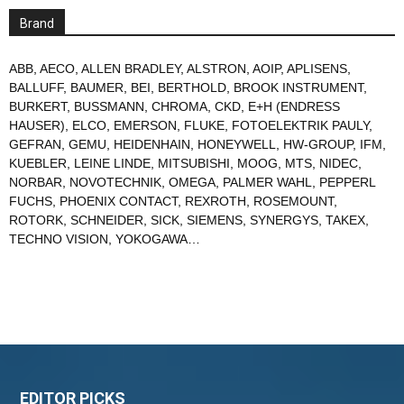
Brand
ABB
,
AECO
,
ALLEN BRADLEY
,
ALSTRON
,
AOIP
,
APLISENS
,
BALLUFF
,
BAUMER
,
BEI
,
BERTHOLD
,
BROOK INSTRUMENT
,
BURKERT
,
BUSSMANN
,
CHROMA
,
CKD
,
E+H (ENDRESS
HAUSER)
,
ELCO
,
EMERSON
,
FLUKE
,
FOTOELEKTRIK PAULY
,
GEFRAN
,
GEMU
,
HEIDENHAIN
,
HONEYWELL
,
HW-GROUP
,
IFM
,
KUEBLER
,
LEINE LINDE
,
MITSUBISHI
,
MOOG
,
MTS
,
NIDEC
,
NORBAR
,
NOVOTECHNIK
,
OMEGA
,
PALMER WAHL
,
PEPPERL
FUCHS
,
PHOENIX CONTACT
,
REXROTH
,
ROSEMOUNT
,
ROTORK
,
SCHNEIDER
,
SICK
,
SIEMENS
,
SYNERGYS
,
TAKEX
,
TECHNO VISION
,
YOKOGAWA
…
EDITOR PICKS