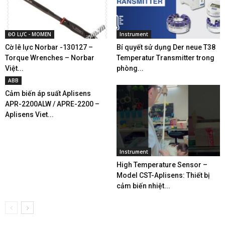
ĐO LỰC - MOMEN
Instrument
Cờ lê lực Norbar -130127 –
Bí quyết sử dụng Der neue T38
Torque Wrenches – Norbar
Temperatur Transmitter trong
Việt...
phòng...
ABB
Cảm biến áp suất Aplisens
APR-2200ALW / APRE-2200 –
Aplisens Viet...
Instrument
High Temperature Sensor –
Model CST-Aplisens: Thiết bị
cảm biến nhiệt...