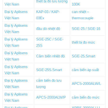
thiết bị đo lưu lượng
Việt Nam
100K
Đại lý Aplisens
KAP-03 / KAP-
can nhiệt –
Việt Nam
03Ex
thermocouple
Đại lý Aplisens
đầu dò nhiệt độ
SGE-25 / SGE-16
Việt Nam
Đại lý Aplisens
SGE-25C / SGE-
thiết bị đo mức
Việt Nam
25S
Đại lý Aplisens
Cảm biến nhiệt độ
SGE-25.Smart
Việt Nam
Đại lý Aplisens
SGE-25S.Smart
cảm biến áp suất
Việt Nam
Đại lý Aplisens
cảm biến đo lưu
APCS-2000ALW/L
Việt Nam
lượng
Đại lý Aplisens
APCS-2000ALW/P
cảm biến đo mức
Việt Nam
Đại lý Aplisens
APRS-2000/Y / LI-