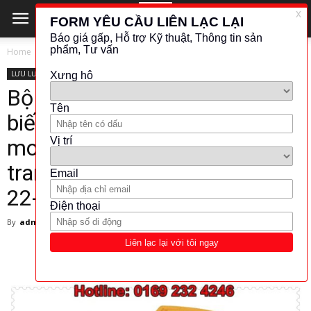
Home
LƯU LƯỢNG - ĐO MỨC
APLISENS
LƯU LƯỢNG - ĐO MỨC
APLISENS
NHIỆT ĐỘ - ÁP SUẤT
Bộ chuyển đổi tín hiệu cảm
biến nhiệt độ Aplisens – Head-
mounted temperature
transmitter type GI-22-2, GIX-
22-2 – Aplisens Việt Nam
By
admin
-
6 April 2018
5292
382