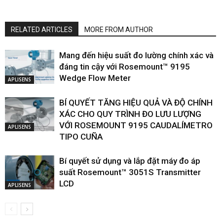
RELATED ARTICLES
MORE FROM AUTHOR
Mang đến hiệu suất đo lường chính xác và
đáng tin cậy với Rosemount™ 9195
Wedge Flow Meter
APLISENS
BÍ QUYẾT TĂNG HIỆU QUẢ VÀ ĐỘ CHÍNH
XÁC CHO QUY TRÌNH ĐO LƯU LƯỢNG
VỚI ROSEMOUNT 9195 CAUDALÍMETRO
APLISENS
TIPO CUÑA
Bí quyết sử dụng và lắp đặt máy đo áp
suất Rosemount™ 3051S Transmitter
LCD
APLISENS