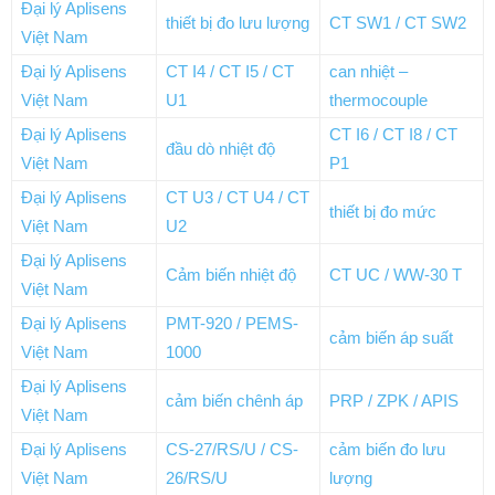
Đại lý Aplisens
thiết bị đo lưu lượng
CT SW1 / CT SW2
Việt Nam
Đại lý Aplisens
CT I4 / CT I5 / CT
can nhiệt –
Việt Nam
U1
thermocouple
Đại lý Aplisens
CT I6 / CT I8 / CT
đầu dò nhiệt độ
Việt Nam
P1
Đại lý Aplisens
CT U3 / CT U4 / CT
thiết bị đo mức
Việt Nam
U2
Đại lý Aplisens
Cảm biến nhiệt độ
CT UC / WW-30 T
Việt Nam
Đại lý Aplisens
PMT-920 / PEMS-
cảm biến áp suất
Việt Nam
1000
Đại lý Aplisens
cảm biến chênh áp
PRP / ZPK / APIS
Việt Nam
Đại lý Aplisens
CS-27/RS/U / CS-
cảm biến đo lưu
Việt Nam
26/RS/U
lượng