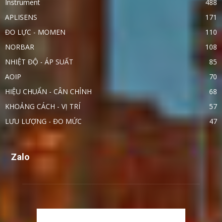
Instrument
488
APLISENS
171
ĐO LỰC - MOMEN
110
NORBAR
108
NHIỆT ĐỘ - ÁP SUẤT
85
AOIP
70
HIỆU CHUẨN - CÂN CHỈNH
68
KHOẢNG CÁCH - VỊ TRÍ
57
LƯU LƯỢNG - ĐO MỨC
47
Zalo