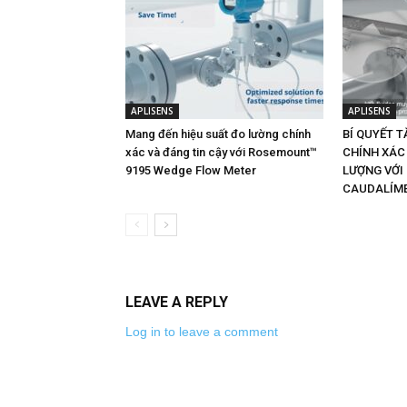
APLISENS
APLISENS
Mang đến hiệu suất đo lường chính
BÍ QUYẾT T
xác và đáng tin cậy với Rosemount™
CHÍNH XÁC
9195 Wedge Flow Meter
LƯỢNG VỚI
CAUDALÍME
LEAVE A REPLY
Log in to leave a comment