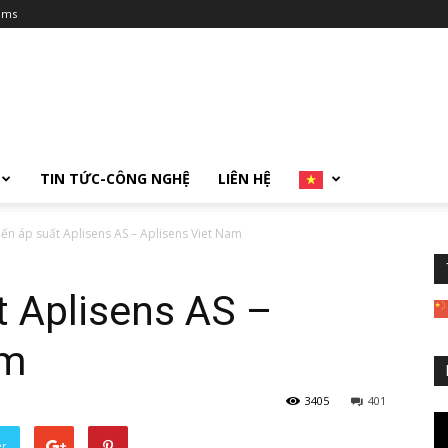
ums
TIN TỨC-CÔNG NGHỆ
LIÊN HỆ
ến áp suất Aplisens AS – Aplisens Viet Nam
t Aplisens AS –
am
3405
401
er