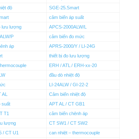
iệt độ
SGE-25.Smart
mart
cảm biến áp suất
 lưu lượng
APCS-2000ALW/L
0ALW/P
cảm biến đo mức
hênh áp
APRS-2000/Y / LI-24G
rt
thiết bị đo lưu lượng
 thermocouple
ERH / ATL / ERH-xx-20
LW
đầu dò nhiệt độ
mức
LI-24ALW / GI-22-2
T AL
Cảm biến nhiệt độ
 suất
APT AL / CT GB1
T T1
cảm biến chênh áp
lưu lượng
CT SW1 / CT SW2
I5 / CT U1
can nhiệt – thermocouple