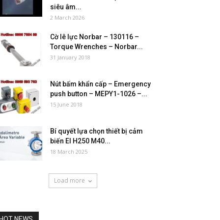
siêu âm...
2 March 2026
Cờ lê lực Norbar – 130116 –
Torque Wrenches – Norbar...
31 January 2018
Nút bấm khẩn cấp – Emergency
push button – MEPY1-1026 –...
15 June 2018
Bí quyết lựa chọn thiết bị cảm
biến El H250 M40...
18 March 2025
Load more
HOT NEWS