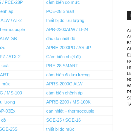
S / PCE-28P
cảm biến đo mức
hênh áp
PCE-28.Smart
ALW / AT-2
thiết bị đo lưu lượng
 thermocouple
APR-2200ALW / LI-24
A
A
0ALW_SB
đầu dò nhiệt độ
B
mức
APRE-2000PD / AS-dP
C
E
Z / ATX-2
Cảm biến nhiệt độ
P
 suất
PRE-28.SMART
H
L
MART
cảm biến đo lưu lượng
N
o mức
APRS-2000G ALW
W
R
G / MS-100
cảm biến chênh áp
S
lưu lượng
APRE-2200 / MS-100K
T
AP-03Ex
can nhiệt – thermocouple
t độ
SGE-25 / SGE-16
 SGE-25S
thiết bị đo mức