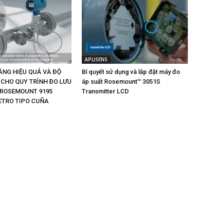
APLISENS
ĂNG HIỆU QUẢ VÀ ĐỘ
Bí quyết sử dụng và lắp đặt máy đo
 CHO QUY TRÌNH ĐO LƯU
áp suất Rosemount™ 3051S
 ROSEMOUNT 9195
Transmitter LCD
TRO TIPO CUÑA