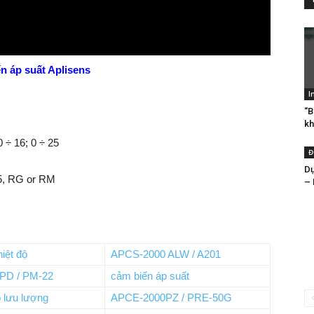
n áp suất Aplisens
I
“B
kh
0 ÷ 16; 0 ÷ 25
Đ
Dụ
5, RG or RM
– 
iệt độ
APCS-2000 ALW / A201
PD / PM-22
cảm biến áp suất
 lưu lượng
APCE-2000PZ / PRE-50G