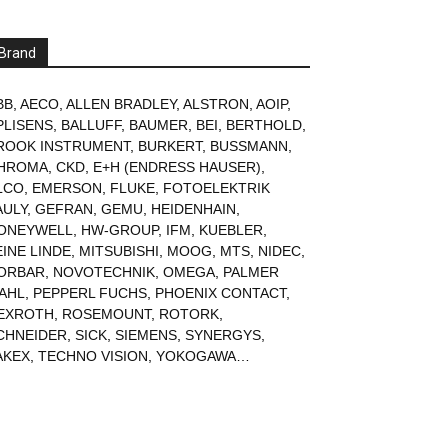
Brand
BB
,
AECO
,
ALLEN BRADLEY
,
ALSTRON
,
AOIP
,
PLISENS
,
BALLUFF
,
BAUMER
,
BEI
,
BERTHOLD
,
ROOK INSTRUMENT
,
BURKERT
,
BUSSMANN
,
HROMA
,
CKD
,
E+H (ENDRESS HAUSER)
,
LCO
,
EMERSON
,
FLUKE
,
FOTOELEKTRIK
AULY
,
GEFRAN
,
GEMU
,
HEIDENHAIN
,
ONEYWELL
,
HW-GROUP
,
IFM
,
KUEBLER
,
EINE LINDE
,
MITSUBISHI
,
MOOG
,
MTS
,
NIDEC
,
ORBAR
,
NOVOTECHNIK
,
OMEGA
,
PALMER
AHL
,
PEPPERL FUCHS
,
PHOENIX CONTACT
,
EXROTH
,
ROSEMOUNT
,
ROTORK
,
CHNEIDER
,
SICK
,
SIEMENS
,
SYNERGYS
,
AKEX
,
TECHNO VISION
,
YOKOGAWA
…