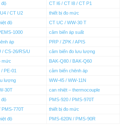
t độ
CT I6 / CT I8 / CT P1
 U4 / CT U2
thiết bị đo mức
iệt độ
CT UC / WW-30 T
 PEMS-1000
cảm biến áp suất
hênh áp
PRP / ZPK / APIS
 / CS-26/RS/U
cảm biến đo lưu lượng
o mức
BAK-Q80 / BAK-Q60
/ PE-01
cảm biến chênh áp
lưu lượng
WW-45 / WW-11N
W-30T
can nhiệt – thermocouple
t độ
PMS-920 / PMS-970T
/ PMS-770T
thiết bị đo mức
iệt độ
PMS-620N / PMS-90R