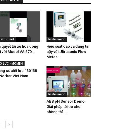
nstrument
Instrument
í quyết tối ưu hóa dòng
Hiệu suất cao và đáng tin
í với Model VA 570...
cậy với Ultrasonic Flow
Meter...
O LỰC - MOMEN
ng cụ xiết lực 130138
Norbar Viet Nam
Instrument
ABB pH Sensor Demo:
Giải pháp tối ưu cho
phòng thí...