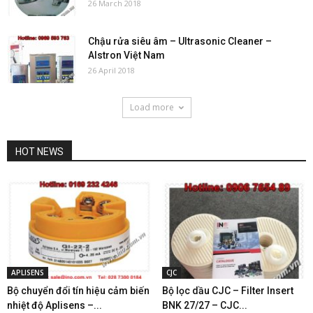
26 March 2018
Chậu rửa siêu âm – Ultrasonic Cleaner –
Alstron Việt Nam
26 April 2018
Load more
HOT NEWS
APLISENS
CJC
Bộ chuyển đổi tín hiệu cảm biến
Bộ lọc dầu CJC – Filter Insert
nhiệt độ Aplisens –...
BNK 27/27 – CJC...