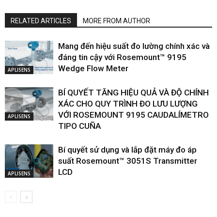
RELATED ARTICLES
MORE FROM AUTHOR
Mang đến hiệu suất đo lường chính xác và
đáng tin cậy với Rosemount™ 9195
Wedge Flow Meter
APLISENS
BÍ QUYẾT TĂNG HIỆU QUẢ VÀ ĐỘ CHÍNH
XÁC CHO QUY TRÌNH ĐO LƯU LƯỢNG
VỚI ROSEMOUNT 9195 CAUDALÍMETRO
APLISENS
TIPO CUÑA
Bí quyết sử dụng và lắp đặt máy đo áp
suất Rosemount™ 3051S Transmitter
LCD
APLISENS