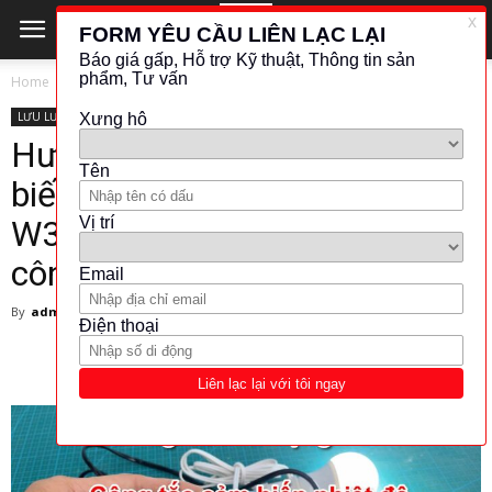
Home
LƯU LƯỢNG - ĐO MỨC
APLISENS
LƯU LƯỢNG - ĐO MỨC
APLISENS
Hướng dẫn lắp đặt bộ cảm
biến điều khiển nhiệt độ XH-
W3001 giá rẻ cho tự động hóa
công nghiệp
By
admin
-
11 March 2025
314
0