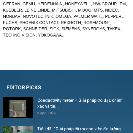
GEFRAN
,
GEMU
,
HEIDENHAIN
,
HONEYWELL
,
HW-GROUP
,
IFM
,
KUEBLER
,
LEINE LINDE
,
MITSUBISHI
,
MOOG
,
MTS
,
NIDEC
,
NORBAR
,
NOVOTECHNIK
,
OMEGA
,
PALMER WAHL
,
PEPPERL
FUCHS
,
PHOENIX CONTACT
,
REXROTH
,
ROSEMOUNT
,
ROTORK
,
SCHNEIDER
,
SICK
,
SIEMENS
,
SYNERGYS
,
TAKEX
,
TECHNO VISION
,
YOKOGAWA
…
EDITOR PICKS
Conductivity meter – Giải pháp đo đạc chính
xác và tin...
9 April 2026
Tiêu đề: “Giải pháp tối ưu cho việc đo lường