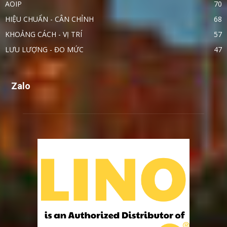
AOIP
70
HIỆU CHUẨN - CÂN CHỈNH
68
KHOẢNG CÁCH - VỊ TRÍ
57
LƯU LƯỢNG - ĐO MỨC
47
Zalo