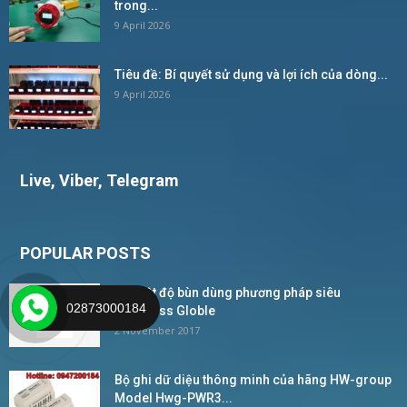
trong...
9 April 2026
Tiêu đề: Bí quyết sử dụng và lợi ích của dòng...
9 April 2026
Live, Viber, Telegram
POPULAR POSTS
Đo mật độ bùn dùng phương pháp siêu
02873000184
âm_Wess Globle
2 November 2017
Bộ ghi dữ diệu thông minh của hãng HW-group
Model Hwg-PWR3...