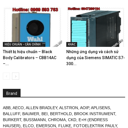
HIỆU CHUẨN - CÂN CHỈNH
KHÁC
Thiết bị hiệu chuẩn – Black
Những ứng dụng và cách sử
Body Calibrators – CBB14AC
dụng của Siemens SIMATIC S7-
–...
300...
Brand
ABB
,
AECO
,
ALLEN BRADLEY
,
ALSTRON
,
AOIP
,
APLISENS
,
BALLUFF
,
BAUMER
,
BEI
,
BERTHOLD
,
BROOK INSTRUMENT
,
BURKERT
,
BUSSMANN
,
CHROMA
,
CKD
,
E+H (ENDRESS
HAUSER)
,
ELCO
,
EMERSON
,
FLUKE
,
FOTOELEKTRIK PAULY
,