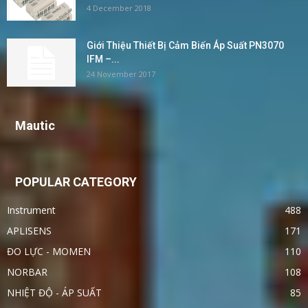
4 December 2018
Giới Thiệu Thiết Bị Cảm Biến Áp Suất PN3070
IFM –...
24 November 2017
Mautic
POPULAR CATEGORY
Instrument
488
APLISENS
171
ĐO LỰC - MOMEN
110
NORBAR
108
NHIỆT ĐỘ - ÁP SUẤT
85