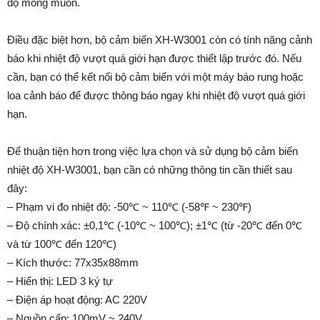
độ mong muốn.
Điều đặc biệt hơn, bộ cảm biến XH-W3001 còn có tính năng cảnh
báo khi nhiệt độ vượt quá giới hạn được thiết lập trước đó. Nếu
cần, bạn có thể kết nối bộ cảm biến với một máy báo rung hoặc
loa cảnh báo để được thông báo ngay khi nhiệt độ vượt quá giới
hạn.
Để thuận tiện hơn trong việc lựa chọn và sử dụng bộ cảm biến
nhiệt độ XH-W3001, bạn cần có những thông tin cần thiết sau
đây:
– Phạm vi đo nhiệt độ: -50℃ ~ 110℃ (-58℉ ~ 230℉)
– Độ chính xác: ±0,1℃ (-10℃ ~ 100℃); ±1℃ (từ -20℃ đến 0℃
và từ 100℃ đến 120℃)
– Kích thước: 77x35x88mm
– Hiển thị: LED 3 ký tự
– Điện áp hoạt động: AC 220V
– Nguồn cấp: 100mV ~ 240V