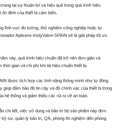
ng lại sự thuận lợi và hiệu quả trong quá trình hiệu
 ổn định của thiết bị cảm biến.
ong lĩnh vực đo lường, thử nghiệm công nghiệp hoặc tự
dor Aplisens-InstyValve-SPAIN sẽ là giải pháp tối ưu
phẩm này, quá trình hiệu chuẩn đã trở nên đơn giản và
hời gian và chi phí khi tái hiệu chuẩn thiết bị.
AIN được tích hợp các tính năng thông minh như tự đông
y giúp đảm bảo độ tin cậy và độ chính xác của thiết bị trong
ủa hệ thống và giảm thiểu các rủi ro về an toàn.
n chi tiết, việc sử dụng và bảo trì bộ sản phẩm này đơn
ừ kỹ sư, quản lý bảo trì, QA, phòng thí nghiệm đến phòng