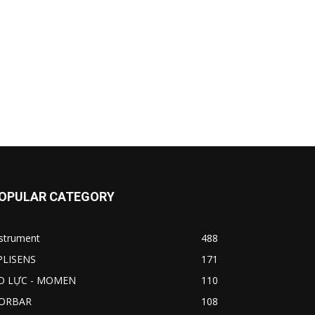
OPULAR CATEGORY
nstrument
488
PLISENS
171
O LỰC - MOMEN
110
ORBAR
108