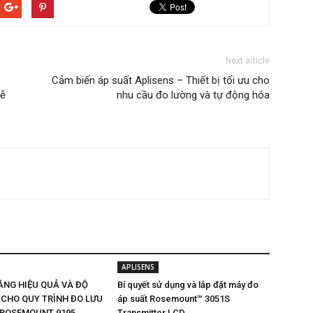
Next article
Cảm biến áp suất Aplisens – Thiết bị tối ưu cho
dễ
nhu cầu đo lường và tự động hóa
APLISENS
ĂNG HIỆU QUẢ VÀ ĐỘ
Bí quyết sử dụng và lắp đặt máy đo
 CHO QUY TRÌNH ĐO LƯU
áp suất Rosemount™ 3051S
 ROSEMOUNT 9195
Transmitter LCD