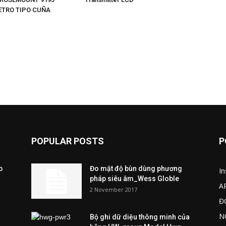
TRO TIPO CUÑA
POPULAR POSTS
P
p
Đo mật độ bùn dùng phương
I
pháp siêu âm_Wess Globle
A
2 November 2017
Đ
N
Bộ ghi dữ diệu thông minh của