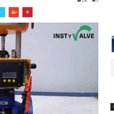
276
0
er