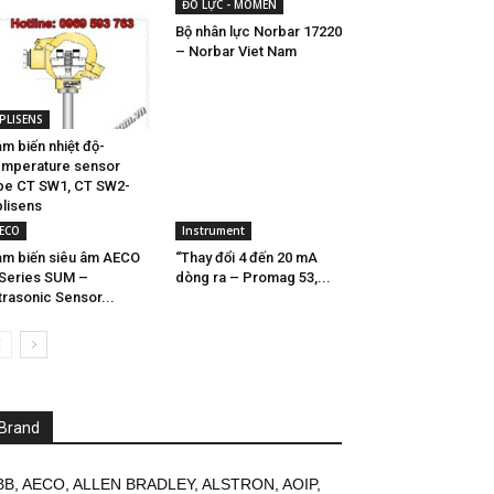
ĐO LỰC - MOMEN
Bộ nhân lực Norbar 17220
– Norbar Viet Nam
PLISENS
m biến nhiệt độ-
mperature sensor
pe CT SW1, CT SW2-
lisens
ECO
Instrument
m biến siêu âm AECO
“Thay đổi 4 đến 20 mA
Series SUM –
dòng ra – Promag 53,...
trasonic Sensor...
Brand
BB
,
AECO
,
ALLEN BRADLEY
,
ALSTRON
,
AOIP
,