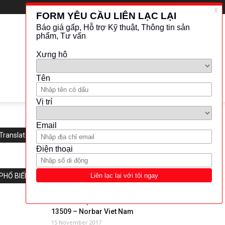
Translate this website
PHỔ BIẾN
Tô vít siết lực Norbar Norbar
13509 – Norbar Viet Nam
15 November 2017