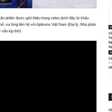
 sản phẩm được giới thiệu trong video dưới đây từ khâu
ế, vui lòng liên hệ với Aplisens Việt Nam (Đại lý, Nhà phân
A
 vấn kịp thời.
Cả
Te
ty
Ap
A
Cả
– 
Ul
A