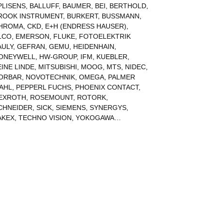
PLISENS
,
BALLUFF
,
BAUMER
,
BEI
,
BERTHOLD
,
ROOK INSTRUMENT
,
BURKERT
,
BUSSMANN
,
HROMA
,
CKD
,
E+H (ENDRESS HAUSER)
,
LCO
,
EMERSON
,
FLUKE
,
FOTOELEKTRIK
AULY
,
GEFRAN
,
GEMU
,
HEIDENHAIN
,
ONEYWELL
,
HW-GROUP
,
IFM
,
KUEBLER
,
EINE LINDE
,
MITSUBISHI
,
MOOG
,
MTS
,
NIDEC
,
ORBAR
,
NOVOTECHNIK
,
OMEGA
,
PALMER
AHL
,
PEPPERL FUCHS
,
PHOENIX CONTACT
,
EXROTH
,
ROSEMOUNT
,
ROTORK
,
CHNEIDER
,
SICK
,
SIEMENS
,
SYNERGYS
,
AKEX
,
TECHNO VISION
,
YOKOGAWA
…