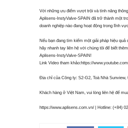
Với những ưu điểm vượt trội và tính năng t
Aplisens-InstyValve-SPAIN đã trở thành một tro
doanh nghiệp nào đang hoạt động trong lĩnh vự
Nếu bạn đang tìm kiếm một giải pháp hiệu quả ch
hãy nhanh tay liên hệ với chúng tôi để biết t
Aplisens-InstyValve-SPAIN!
Link Video tham khảo:https://www.youtube.
Địa chỉ của Công ty: S2-G2, Toà Nhà Sunvie
Khách hàng ở Việt Nam, vui lòng liên hệ để mu
https://www.aplisens.com.vn/ | Hotline: (+84) 