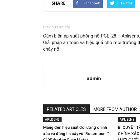
SHARE
Facebook
Twitter
Previous article
Cảm biến áp suất phòng nổ PCE-28 – Aplisens:
Giải pháp an toàn và hiệu quả cho môi trường 
cháy nổ
admin
RELATED ARTICLES
MORE FROM AUTHOR
APLISENS
APLISENS
Mang đến hiệu suất đo lường chính
BÍ QUYẾT T
xác và đáng tin cậy với Rosemount™
CHÍNH XÁC
9195 Wedge Flow Meter
LƯỢNG VỚI