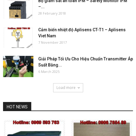
Bộ giám sát an toàn IFM – Safety Monitor IFM
–...
28 February 2018
Cảm biến nhiệt độ Aplisens CT-T1 – Aplisens
Viet Nam
7 November 2017
Giải Pháp Tối Ưu Cho Hiệu Chuẩn Transmitter Áp
Suất Bằng...
6 March 2025
Load more
HOT NEWS