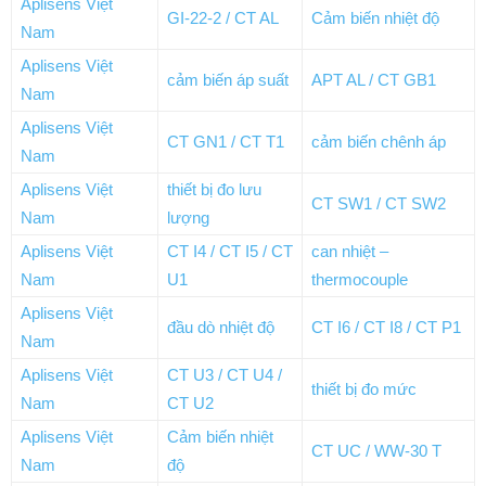
Aplisens Việt
GI-22-2 / CT AL
Cảm biến nhiệt độ
Nam
Aplisens Việt
cảm biến áp suất
APT AL / CT GB1
Nam
Aplisens Việt
CT GN1 / CT T1
cảm biến chênh áp
Nam
Aplisens Việt
thiết bị đo lưu
CT SW1 / CT SW2
Nam
lượng
Aplisens Việt
CT I4 / CT I5 / CT
can nhiệt –
Nam
U1
thermocouple
Aplisens Việt
đầu dò nhiệt độ
CT I6 / CT I8 / CT P1
Nam
Aplisens Việt
CT U3 / CT U4 /
thiết bị đo mức
Nam
CT U2
Aplisens Việt
Cảm biến nhiệt
CT UC / WW-30 T
Nam
độ