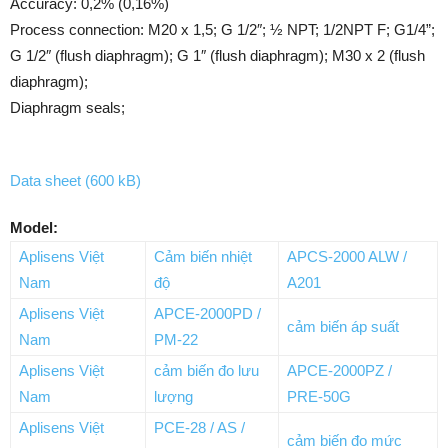
Accuracy: 0,2% (0,16%)
Process connection: M20 x 1,5; G 1/2″; ½ NPT; 1/2NPT F; G1/4”;
G 1/2″ (flush diaphragm); G 1″ (flush diaphragm); M30 x 2 (flush
diaphragm);
Diaphragm seals;
Data sheet (600 kB)
Model:
Aplisens Việt
Cảm biến nhiệt
APCS-2000 ALW /
Nam
độ
A201
Aplisens Việt
APCE-2000PD /
cảm biến áp suất
Nam
PM-22
Aplisens Việt
cảm biến đo lưu
APCE-2000PZ /
Nam
lượng
PRE-50G
Aplisens Việt
PCE-28 / AS /
cảm biến đo mức