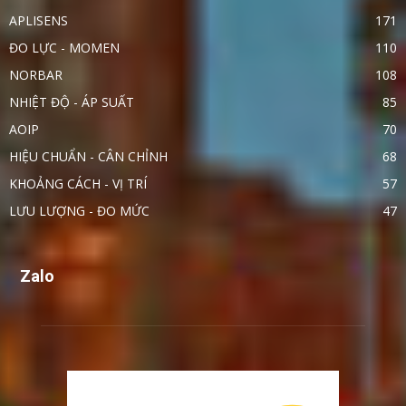
APLISENS
171
ĐO LỰC - MOMEN
110
NORBAR
108
NHIỆT ĐỘ - ÁP SUẤT
85
AOIP
70
HIỆU CHUẨN - CÂN CHỈNH
68
KHOẢNG CÁCH - VỊ TRÍ
57
LƯU LƯỢNG - ĐO MỨC
47
Zalo