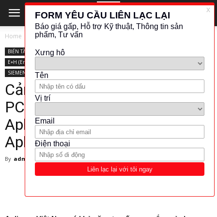
Home
BIẾN TẦN - KHỞI ĐỘNG MỀM
ABB
BIẾN TẦN - KHỞI ĐỘNG MỀM
ABB
LƯU LƯỢNG - ĐO MỨC
APLISENS
E+H (Endress+Hauser)
NHIỆT ĐỘ - ÁP SUẤT
ROSEMOUNT
PLC - HMI
SIEMENS
Cảm biến áp suất Aplisens
PCE-28.Smart / PCE-28 –
Aplisens Viet Nam – Đại lý
Aplisens Việt Nam
By
admin
-
27 August 2018
9151
1112