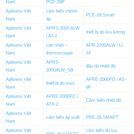
Nam
PCE-28P
Aplisens Việt
cảm biến chênh
PCE-28.Smart
Nam
áp
Aplisens Việt
APRS-2000 ALW
thiết bị đo lưu lượng
Nam
/ AT-2
Aplisens Việt
can nhiệt –
APR-2200ALW / LI-
Nam
thermocouple
24
Aplisens Việt
APRS-
đầu dò nhiệt độ
Nam
2000ALW_SB
Aplisens Việt
APRE-2000PD / AS-
thiết bị đo mức
Nam
dP
Aplisens Việt
APRE-2000PZ /
Cảm biến nhiệt độ
Nam
ATX-2
Aplisens Việt
cảm biến áp suất
PRE-28.SMART
Nam
Aplisens Việt
cảm biến đo lưu