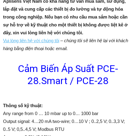
Aplisens Việt Nam có khả năng tư vấn mua sắm, sử dụng,
lắp đặt và cung cấp các thiết bị đo lường và tự động hóa
trong công nghiệp. Nếu bạn có nhu cầu mua sắm hoặc cần
sự hỗ trợ về kỹ thuật cho một thiết bị không được liệt kê ở
đây, xin vui lòng liên hệ với chúng
tôi.
Vui lòng liên hệ với chúng tôi
–
chúng tôi sẽ liên hệ lại với khách
hàng bằng điện thoại hoặc email.
Cảm Biến Áp Suất PCE-
28.Smart / PCE-28
Thông số kỹ thuật:
Any range from 0 … 10 mbar up to 0… 1000 bar
Output signal: 4…20 mA two-wire; 0…10 V ; 0..2,5 V; 0..3,3 V;
0..5 V; 0,5..4,5 V; Modbus RTU