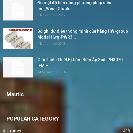
Đo mật độ bùn dùng phương pháp siêu
âm_Wess Globle
2 November 2017
Bộ ghi dữ diệu thông minh của hãng HW-group
Model Hwg-PWR3...
4 December 2018
Giới Thiệu Thiết Bị Cảm Biến Áp Suất PN3070
IFM –...
24 November 2017
Mautic
POPULAR CATEGORY
Instrument
488