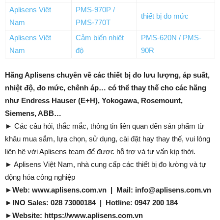
Aplisens Việt
PMS-970P /
thiết bị đo mức
Nam
PMS-770T
Aplisens Việt
Cảm biến nhiệt
PMS-620N / PMS-
Nam
độ
90R
Hãng Aplisens chuyên về các thiết bị đo lưu lượng, áp suất,
nhiệt độ, đo mức, chênh áp… có thể thay thế cho các hãng
như Endress Hauser (E+H), Yokogawa, Rosemount,
Siemens, ABB…
► Các câu hỏi, thắc mắc, thông tin liên quan đến sản phẩm từ
khâu mua sắm, lựa chọn, sử dụng, cài đặt hay thay thế, vui lòng
liên hệ với Aplisens team để được hỗ trợ và tư vấn kịp thời.
► Aplisens Việt Nam, nhà cung cấp các thiết bị đo lường và tự
động hóa công nghiệp
►
Web: www.aplisens.com.vn | Mail: info@aplisens.com.vn
►
INO Sales: 028 73000184 | Hotline: 0947 200 184
►
Website: https://www.aplisens.com.vn