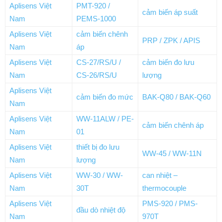
Aplisens Việt
PMT-920 /
cảm biến áp suất
Nam
PEMS-1000
Aplisens Việt
cảm biến chênh
PRP / ZPK / APIS
Nam
áp
Aplisens Việt
CS-27/RS/U /
cảm biến đo lưu
Nam
CS-26/RS/U
lượng
Aplisens Việt
cảm biến đo mức
BAK-Q80 / BAK-Q60
Nam
Aplisens Việt
WW-11ALW / PE-
cảm biến chênh áp
Nam
01
Aplisens Việt
thiết bị đo lưu
WW-45 / WW-11N
Nam
lượng
Aplisens Việt
WW-30 / WW-
can nhiệt –
Nam
30T
thermocouple
Aplisens Việt
PMS-920 / PMS-
đầu dò nhiệt độ
Nam
970T