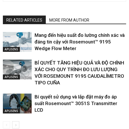
RELATED ARTICLES
MORE FROM AUTHOR
Mang đến hiệu suất đo lường chính xác và
đáng tin cậy với Rosemount™ 9195
Wedge Flow Meter
APLISENS
BÍ QUYẾT TĂNG HIỆU QUẢ VÀ ĐỘ CHÍNH
XÁC CHO QUY TRÌNH ĐO LƯU LƯỢNG
VỚI ROSEMOUNT 9195 CAUDALÍMETRO
APLISENS
TIPO CUÑA
Bí quyết sử dụng và lắp đặt máy đo áp
suất Rosemount™ 3051S Transmitter
LCD
APLISENS