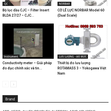
CJC
NORBAR
Bộ lọc dầu CJC – Filter Insert
CỜ LÊ LỰC NORBAR Model 60
BLDA 27/27 – CJC...
(Dual Scale)
Instrument
LƯU LƯỢNG - ĐO MỨC
Conductivity meter – Giải pháp
Thiết bị đo lưu lượng
đo đạc chính xác và tin...
ROTAMASS 3 – Yokogawa Việt
Nam
Brand