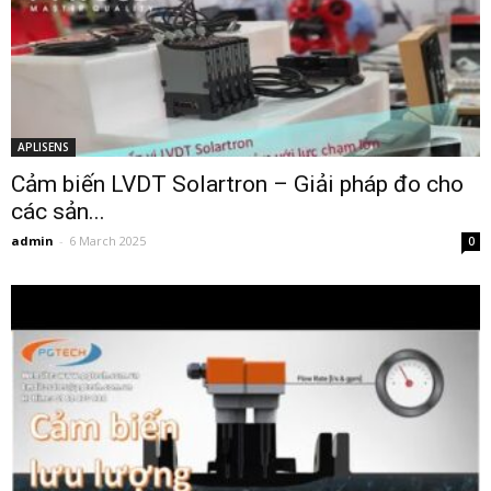
APLISENS
Cảm biến LVDT Solartron – Giải pháp đo cho
các sản...
admin
-
6 March 2025
0