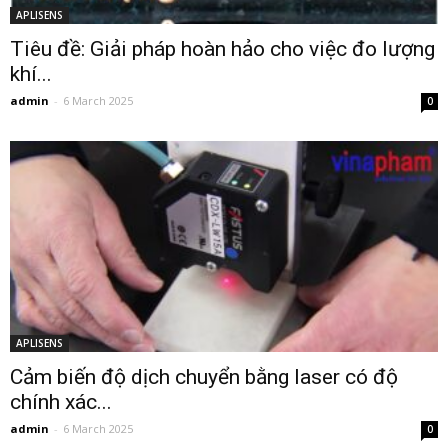
APLISENS
Tiêu đề: Giải pháp hoàn hảo cho việc đo lượng
khí...
admin
-
6 March 2025
0
APLISENS
Cảm biến độ dịch chuyển bằng laser có độ
chính xác...
admin
-
6 March 2025
0