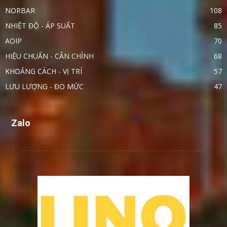
NORBAR
108
NHIỆT ĐỘ - ÁP SUẤT
85
AOIP
70
HIỆU CHUẨN - CÂN CHỈNH
68
KHOẢNG CÁCH - VỊ TRÍ
57
LƯU LƯỢNG - ĐO MỨC
47
Zalo