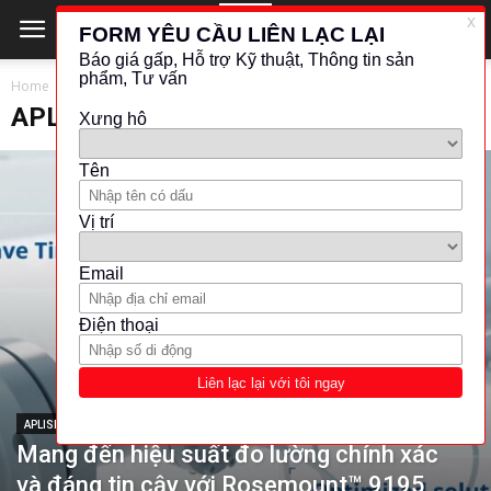
Home
LƯU LƯỢNG - ĐO MỨC
APLISENS
APLISENS
APLISENS
Mang đến hiệu suất đo lường chính xác
và đáng tin cậy với Rosemount™ 9195