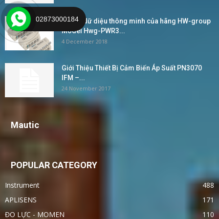
02873000184
Bộ ghi dữ diệu thông minh của hãng HW-group
Model Hwg-PWR3...
4 December 2018
Giới Thiệu Thiết Bị Cảm Biến Áp Suất PN3070
IFM –...
24 November 2017
Mautic
POPULAR CATEGORY
Instrument
488
APLISENS
171
ĐO LỰC - MOMEN
110