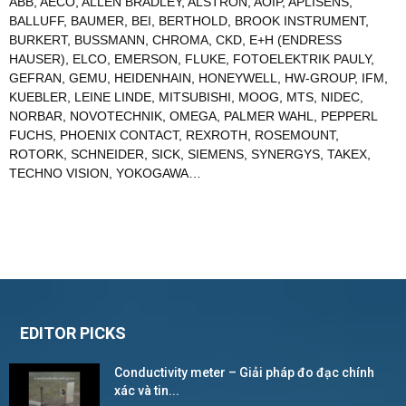
ABB
,
AECO
,
ALLEN BRADLEY
,
ALSTRON
,
AOIP
,
APLISENS
,
BALLUFF
,
BAUMER
,
BEI
,
BERTHOLD
,
BROOK INSTRUMENT
,
BURKERT
,
BUSSMANN
,
CHROMA
,
CKD
,
E+H (ENDRESS
HAUSER)
,
ELCO
,
EMERSON
,
FLUKE
,
FOTOELEKTRIK PAULY
,
GEFRAN
,
GEMU
,
HEIDENHAIN
,
HONEYWELL
,
HW-GROUP
,
IFM
,
KUEBLER
,
LEINE LINDE
,
MITSUBISHI
,
MOOG
,
MTS
,
NIDEC
,
NORBAR
,
NOVOTECHNIK
,
OMEGA
,
PALMER WAHL
,
PEPPERL
FUCHS
,
PHOENIX CONTACT
,
REXROTH
,
ROSEMOUNT
,
ROTORK
,
SCHNEIDER
,
SICK
,
SIEMENS
,
SYNERGYS
,
TAKEX
,
TECHNO VISION
,
YOKOGAWA
…
EDITOR PICKS
Conductivity meter – Giải pháp đo đạc chính
xác và tin...