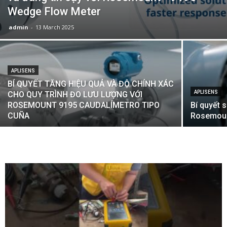
Wedge Flow Meter
admin
-
13 March 2025
APLISENS
BÍ QUYẾT TĂNG HIỆU QUẢ VÀ ĐỘ CHÍNH XÁC
APLISENS
CHO QUY TRÌNH ĐO LƯU LƯỢNG VỚI
ROSEMOUNT 9195 CAUDALÍMETRO TIPO
Bí quyết 
CUÑA
Rosemoun