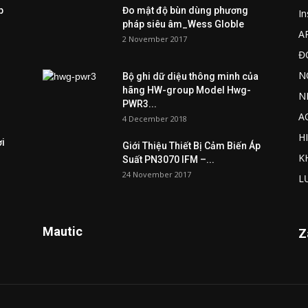
p
Đo mật độ bùn dùng phương
I
pháp siêu âm_Wess Globle
A
2 November 2017
Đ
N
Bộ ghi dữ diệu thông minh của
hãng HW-group Model Hwg-
N
PWR3...
A
4 December 2018
H
ợi
Giới Thiệu Thiết Bị Cảm Biến Áp
K
Suất PN3070 IFM –...
24 November 2017
L
Mautic
Z