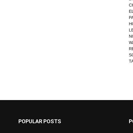
C
E
P
H
L
N
W
R
S
T
POPULAR POSTS
P