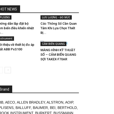
HOT NEWS
PLISENS
LƯU LƯỢNG - ĐO MỨC
ớng dẫn lắp đặt bộ
Các Thông Số Cần Quan
m biến điều khiển nhiệt
Tâm Khi Lựa Chọn Thiết
...
Bị...
nstrument
CẢM BIẾN QUANG
ới thiệu về thiết bị đo áp
ất ABB PxS100
MÀNG HÌNH KỸ THUẬT
SỐ – CẢM BIẾN QUANG
SỢI TAKEX-F70AR
Brand
BB
,
AECO
,
ALLEN BRADLEY
,
ALSTRON
,
AOIP
,
PLISENS
,
BALLUFF
,
BAUMER
,
BEI
,
BERTHOLD
,
ROOK INSTRUMENT
,
BURKERT
,
BUSSMANN
,