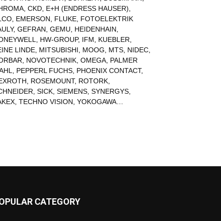
HROMA
,
CKD
,
E+H (ENDRESS HAUSER)
,
LCO
,
EMERSON
,
FLUKE
,
FOTOELEKTRIK
AULY
,
GEFRAN
,
GEMU
,
HEIDENHAIN
,
ONEYWELL
,
HW-GROUP
,
IFM
,
KUEBLER
,
EINE LINDE
,
MITSUBISHI
,
MOOG
,
MTS
,
NIDEC
,
ORBAR
,
NOVOTECHNIK
,
OMEGA
,
PALMER
AHL
,
PEPPERL FUCHS
,
PHOENIX CONTACT
,
EXROTH
,
ROSEMOUNT
,
ROTORK
,
CHNEIDER
,
SICK
,
SIEMENS
,
SYNERGYS
,
AKEX
,
TECHNO VISION
,
YOKOGAWA
…
OPULAR CATEGORY