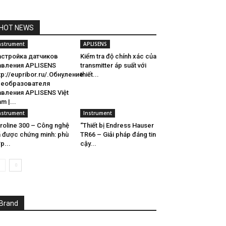
HOT NEWS
nstrument
APLISENS
астройка датчиков
Kiểm tra độ chính xác của
авления APLISENS
transmitter áp suất với
tp://eupribor.ru/.Обнуление
thiết...
реобразователя
вления APLISENS Việt
m |...
nstrument
Instrument
roline 300 – Công nghệ
“Thiết bị Endress Hauser
 được chứng minh: phù
TR66 – Giải pháp đáng tin
p...
cậy...
Brand