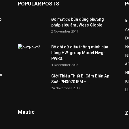
POPULAR POSTS
P
p
Đo mật độ bùn dùng phương
I
pháp siêu âm_Wess Globle
A
2 November 2017
Đ
N
Bộ ghi dữ diệu thông minh của
hãng HW-group Model Hwg-
N
PWR3...
A
4 December 2018
H
ợi
Giới Thiệu Thiết Bị Cảm Biến Áp
K
Suất PN3070 IFM –...
24 November 2017
L
Mautic
Z