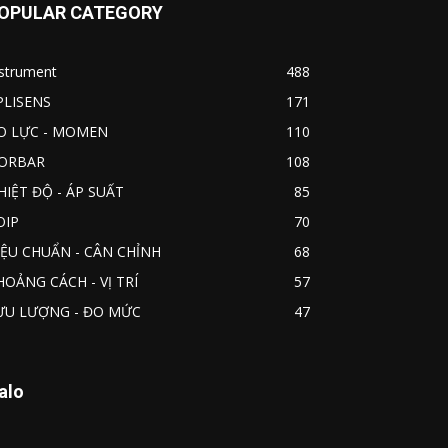
OPULAR CATEGORY
nstrument
488
PLISENS
171
O LỰC - MOMEN
110
ORBAR
108
HIỆT ĐỘ - ÁP SUẤT
85
OIP
70
IỆU CHUẨN - CÂN CHỈNH
68
HOẢNG CÁCH - VỊ TRÍ
57
ƯU LƯỢNG - ĐO MỨC
47
alo