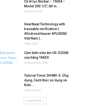
Cờ lê lực Norbar – 15054 –
Model 200 1/2″, lbf·in...
20 March 2018
Heartbeat Technology with
traceable verification |
#EndressHauser APLISENS
Việt Nam |...
7 May 2025
Cảm biến siêu âm US-S25AN
của hãng TAKEX
29 November 2018
Tutorial Timer DH48S-S: Ứng
dụng, Cách thức sử dụng và
Kiến...
5 March 2025
Load more