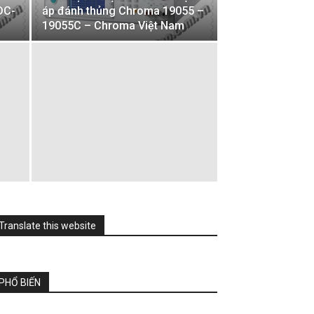
DC-
áp đánh thủng Chroma 19055 –
19055C – Chroma Việt Nam
Translate this website
PHỔ BIẾN