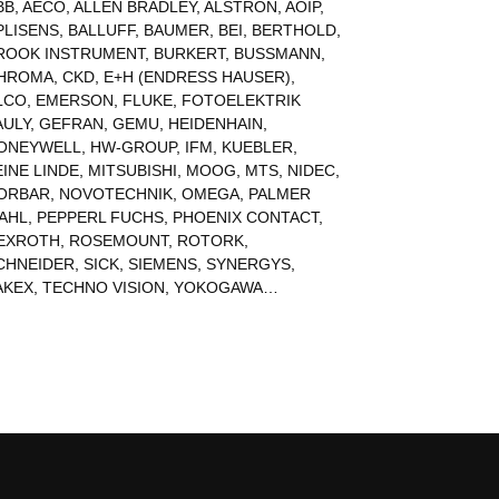
BB
,
AECO
,
ALLEN BRADLEY
,
ALSTRON
,
AOIP
,
PLISENS
,
BALLUFF
,
BAUMER
,
BEI
,
BERTHOLD
,
ROOK INSTRUMENT
,
BURKERT
,
BUSSMANN
,
HROMA
,
CKD
,
E+H (ENDRESS HAUSER)
,
LCO
,
EMERSON
,
FLUKE
,
FOTOELEKTRIK
AULY
,
GEFRAN
,
GEMU
,
HEIDENHAIN
,
ONEYWELL
,
HW-GROUP
,
IFM
,
KUEBLER
,
EINE LINDE
,
MITSUBISHI
,
MOOG
,
MTS
,
NIDEC
,
ORBAR
,
NOVOTECHNIK
,
OMEGA
,
PALMER
AHL
,
PEPPERL FUCHS
,
PHOENIX CONTACT
,
EXROTH
,
ROSEMOUNT
,
ROTORK
,
CHNEIDER
,
SICK
,
SIEMENS
,
SYNERGYS
,
AKEX
,
TECHNO VISION
,
YOKOGAWA
…