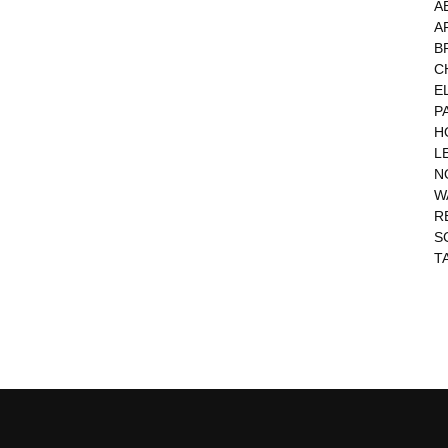
A
A
B
C
E
P
H
L
N
W
R
S
T