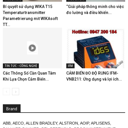
Bí quyết sử dụng WIKA T15
“Giải pháp thông minh cho việc
Temperaturtransmitter
đo lường và điều khiển...
Parametrierung mit WIKAsoft
TT...
TIN TỨC - CÔNG NGHỆ
IFM
Các Thông Số Cần Quan Tâm
CẢM BIẾN ĐO ĐỘ RUNG IFM-
Khi Lựa Chọn Cảm Biến...
VNB211: Ứng dụng và lợi ích...
Brand
ABB
,
AECO
,
ALLEN BRADLEY
,
ALSTRON
,
AOIP
,
APLISENS
,