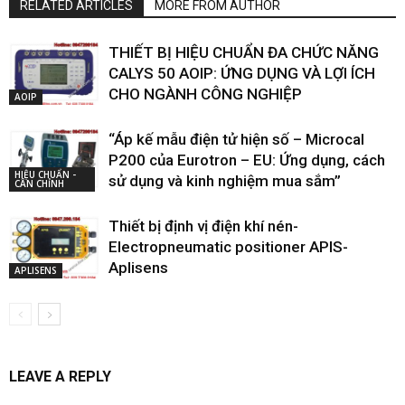
RELATED ARTICLES
MORE FROM AUTHOR
THIẾT BỊ HIỆU CHUẨN ĐA CHỨC NĂNG
CALYS 50 AOIP: ỨNG DỤNG VÀ LỢI ÍCH
CHO NGÀNH CÔNG NGHIỆP
AOIP
“Áp kế mẫu điện tử hiện số – Microcal
P200 của Eurotron – EU: Ứng dụng, cách
HIỆU CHUẨN -
sử dụng và kinh nghiệm mua sắm”
CÂN CHỈNH
Thiết bị định vị điện khí nén-
Electropneumatic positioner APIS-
Aplisens
APLISENS
LEAVE A REPLY