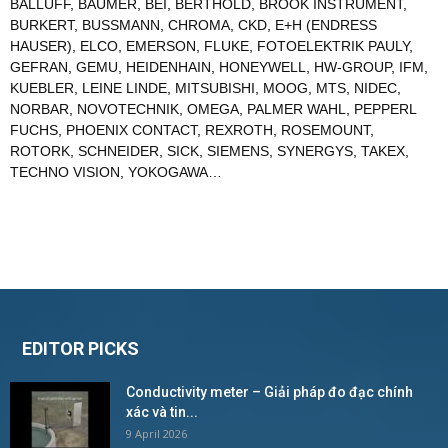
BALLUFF
,
BAUMER
,
BEI
,
BERTHOLD
,
BROOK INSTRUMENT
,
BURKERT
,
BUSSMANN
,
CHROMA
,
CKD
,
E+H (ENDRESS
HAUSER)
,
ELCO
,
EMERSON
,
FLUKE
,
FOTOELEKTRIK PAULY
,
GEFRAN
,
GEMU
,
HEIDENHAIN
,
HONEYWELL
,
HW-GROUP
,
IFM
,
KUEBLER
,
LEINE LINDE
,
MITSUBISHI
,
MOOG
,
MTS
,
NIDEC
,
NORBAR
,
NOVOTECHNIK
,
OMEGA
,
PALMER WAHL
,
PEPPERL
FUCHS
,
PHOENIX CONTACT
,
REXROTH
,
ROSEMOUNT
,
ROTORK
,
SCHNEIDER
,
SICK
,
SIEMENS
,
SYNERGYS
,
TAKEX
,
TECHNO VISION
,
YOKOGAWA
…
EDITOR PICKS
Conductivity meter – Giải pháp đo đạc chính
xác và tin...
9 April 2026