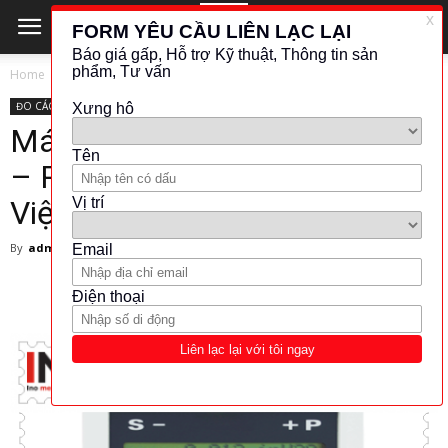
Home
ĐO CÁC ĐẠI LƯỢNG ĐIỆN
AOIP
ĐO CÁC ĐẠI LƯỢNG ĐIỆN
AOIP
HIỆU CHUẨN - CÂN CHỈNH
Máy đo áp suất cầm tay AOIP
– Pressure – HM28 – AOIP
Việt Nam
By
admin
-
5 February 2018
10298
379