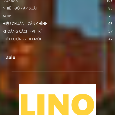
NORBAR
108
NHIỆT ĐỘ - ÁP SUẤT
85
AOIP
70
HIỆU CHUẨN - CÂN CHỈNH
68
KHOẢNG CÁCH - VỊ TRÍ
57
LƯU LƯỢNG - ĐO MỨC
47
Zalo