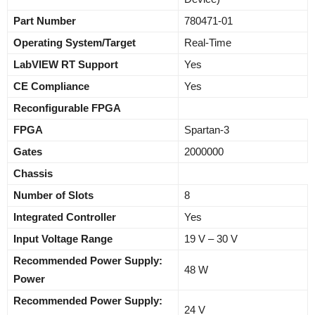
Part Number
780471-01
Operating System/Target
Real-Time
LabVIEW RT Support
Yes
CE Compliance
Yes
Reconfigurable FPGA
FPGA
Spartan-3
Gates
2000000
Chassis
Number of Slots
8
Integrated Controller
Yes
Input Voltage Range
19 V – 30 V
Recommended Power Supply:
48 W
Power
Recommended Power Supply:
24 V