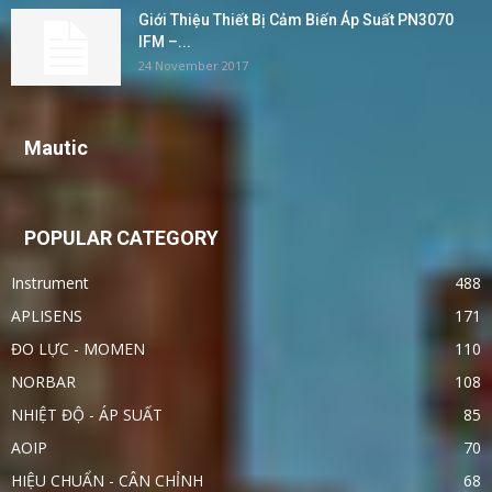
Giới Thiệu Thiết Bị Cảm Biến Áp Suất PN3070
IFM –...
24 November 2017
Mautic
POPULAR CATEGORY
Instrument
488
APLISENS
171
ĐO LỰC - MOMEN
110
NORBAR
108
NHIỆT ĐỘ - ÁP SUẤT
85
AOIP
70
HIỆU CHUẨN - CÂN CHỈNH
68