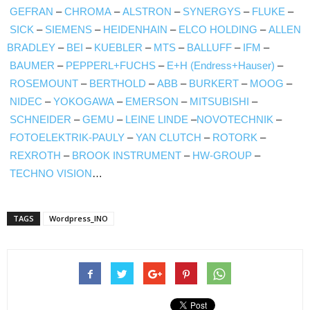
GEFRAN
–
CHROMA
–
ALSTRON
–
SYNERGYS
–
FLUKE
–
SICK
–
SIEMENS
–
HEIDENHAIN
–
ELCO HOLDING
–
ALLEN
BRADLEY
–
BEI
–
KUEBLER
–
MTS
–
BALLUFF
–
IFM
–
BAUMER
–
PEPPERL+FUCHS
–
E+H (Endress+Hauser)
–
ROSEMOUNT
–
BERTHOLD
–
ABB
–
BURKERT
–
MOOG
–
NIDEC
–
YOKOGAWA
–
EMERSON
–
MITSUBISHI
–
SCHNEIDER
–
GEMU
–
LEINE LINDE
–
NOVOTECHNIK
–
FOTOELEKTRIK-PAULY
–
YAN CLUTCH
–
ROTORK
–
REXROTH
–
BROOK INSTRUMENT
–
HW-GROUP
–
TECHNO VISION
…
TAGS
Wordpress_INO