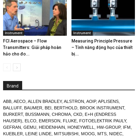
Instrument
Instrument
FCI Aerospace – Flow
Measuring Principle Pressure
Transmitters: Giải pháp hoàn
– Tính năng động học của thiết
hảo cho đo...
bị...
Brand
ABB
,
AECO
,
ALLEN BRADLEY
,
ALSTRON
,
AOIP
,
APLISENS
,
BALLUFF
,
BAUMER
,
BEI
,
BERTHOLD
,
BROOK INSTRUMENT
,
BURKERT
,
BUSSMANN
,
CHROMA
,
CKD
,
E+H (ENDRESS
HAUSER)
,
ELCO
,
EMERSON
,
FLUKE
,
FOTOELEKTRIK PAULY
,
GEFRAN
,
GEMU
,
HEIDENHAIN
,
HONEYWELL
,
HW-GROUP
,
IFM
,
KUEBLER
,
LEINE LINDE
,
MITSUBISHI
,
MOOG
,
MTS
,
NIDEC
,