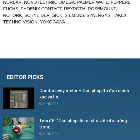
NORBAR
,
NOVOTECHNIK
,
OMEGA
,
PALMER WAHL
,
PEPPERL
FUCHS
,
PHOENIX CONTACT
,
REXROTH
,
ROSEMOUNT
,
ROTORK
,
SCHNEIDER
,
SICK
,
SIEMENS
,
SYNERGYS
,
TAKEX
,
TECHNO VISION
,
YOKOGAWA
…
EDITOR PICKS
Conductivity meter – Giải pháp đo đạc chính
xác và tin...
9 April 2026
Tiêu đề: “Giải pháp tối ưu cho việc đo lường
trong...
9 April 2026