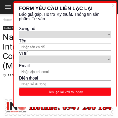
Home
DATA ACQUISITION SYSTEM
DATA ACQUISITION SYSTEM
National Instruments –
Integrated 266 MHz Real-Time
Controller and 2M Gate FPGA
(Model: NI cRIO-9073)
By
admin
-
27 November 2017
1920
120